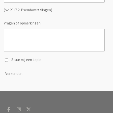
(bv. 2017 2: Pseudovertalingen)
Vragen of opmerkingen
Stuur mij een kopie
Verzenden
F
I
X