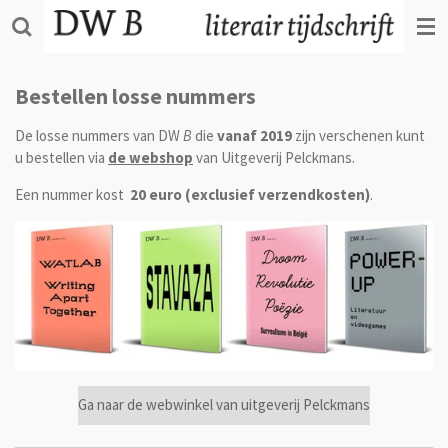
Ga
direct
naar
de
Bestellen losse nummers
hoofdinhoud
De losse nummers van DW
B
die
vanaf 2019
zijn verschenen kunt
u bestellen via
de webshop
van Uitgeverij Pelckmans.
Een nummer kost
20 euro (exclusief verzendkosten)
.
Ga naar de webwinkel van uitgeverij Pelckmans