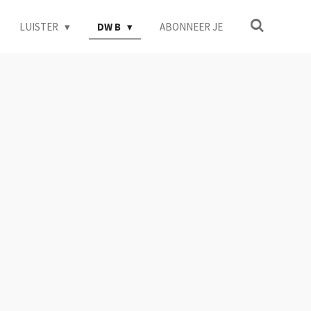
LUISTER
DW B
ABONNEER JE