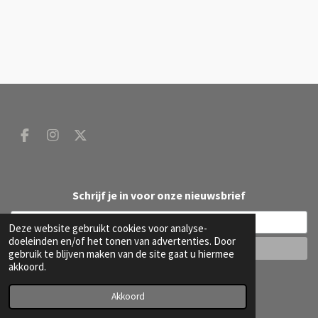
F
I
X
a
n
c
s
e
t
b
a
Schrijf je in voor onze nieuwsbrief
o
g
o
r
Deze website gebruikt cookies voor analyse-
k
a
doeleinden en/of het tonen van advertenties. Door
m
gebruik te blijven maken van de site gaat u hiermee
akkoord.
© 2020 - 2026 DW B
Powered by
JouwWeb
Akkoord