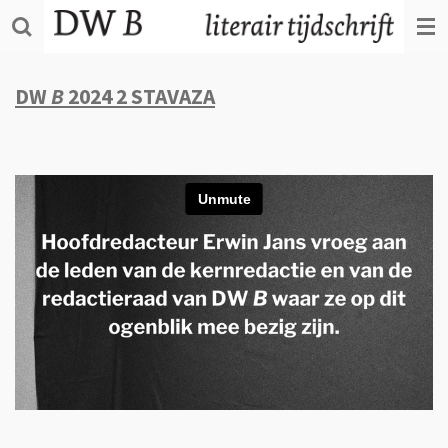
Ga
direct
naar
de
DW
B
2024 2 STAVAZA
hoofdinhoud