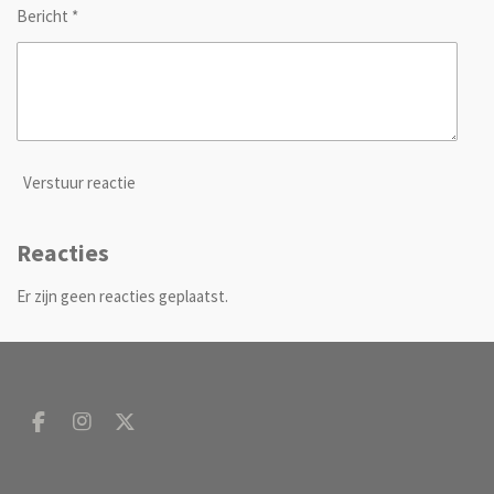
Bericht *
Verstuur reactie
Reacties
Er zijn geen reacties geplaatst.
F
I
X
a
n
c
s
e
t