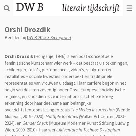
Ga
direct
naar
de
Orshi Drozdik
hoofdinhoud
Beelden bij
DW
B
2025 3
Kiemgrond
Orshi Drozdik
(Hongarije, 1946) is een post-conceptuele
feministische kunstenaar wier werk – dat bestaat uit tekeningen,
schilderijen, foto’s, performances, video’s, sculpturen en
installaties – sociale kwesties onderzoekt en traditionele
representaties van vrouwen uitdaagt. Haar carrière begon in het
begin van de jaren zeventig onder Oost-Europese socialistische
regimes, en sindsdien is ze internationaal actief. Ze kreeg
erkenning door haar deelname aan belangrijke
overzichtstentoonstellingen zoals
The Medea Insurrection
(Wende
Museum, 2019–2020),
Multiple Realities (
Walker Art Center, 2023–
2024), en
Gender Check
(Museum Moderner Kunst Stiftung Ludwig
Wien, 2009–2010). Haar werk
Adventure in Technos Dystopium