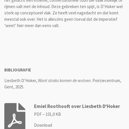
het gedicht een intieme, conversationele toon die vaak moeilijk te
rijmen valt met de inhoud. Deze gebreken ten spijt, is D’Hoker wel
sterk op conceptueel vlak. Ze heeft veel nagedacht en dat komt
meestal ook over. Het is alleszins geen toeval dat de imperatief
‘weet’ hier meer dan eens valt.
BIBLIOGRAFIE
Liesbeth D’Hoker,
Want straks komen de wolven
. Poëziecentrum,
Gent, 2025.
Emiel Roothooft over Liesbeth D'Hoker
PDF – 101,0 KB
Download