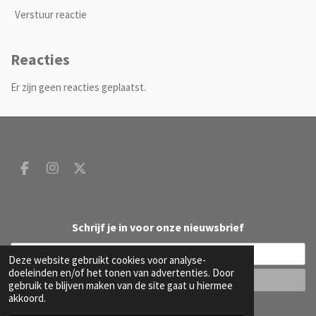
Verstuur reactie
Reacties
Er zijn geen reacties geplaatst.
F
I
X
a
n
c
s
e
t
b
a
Schrijf je in voor onze nieuwsbrief
o
g
o
r
Deze website gebruikt cookies voor analyse-
k
a
doeleinden en/of het tonen van advertenties. Door
m
gebruik te blijven maken van de site gaat u hiermee
akkoord.
© 2020 - 2026 DW B