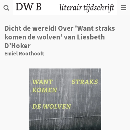
Ga
direct
naar
de
Dicht de wereld! Over 'Want straks
hoofdinhoud
komen de wolven' van Liesbeth
D’Hoker
Emiel Roothooft