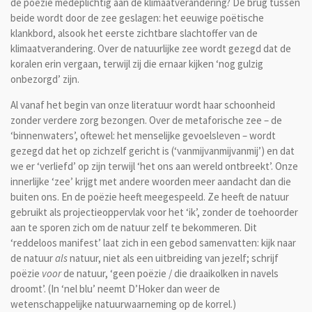
de poëzie medeplichtig aan de klimaatverandering? De brug tussen
beide wordt door de zee geslagen: het eeuwige poëtische
klankbord, alsook het eerste zichtbare slachtoffer van de
klimaatverandering. Over de natuurlijke zee wordt gezegd dat de
koralen erin vergaan, terwijl zij die ernaar kijken ‘nog gulzig
onbezorgd’ zijn.
Al vanaf het begin van onze literatuur wordt haar schoonheid
zonder verdere zorg bezongen. Over de metaforische zee – de
‘binnenwaters’, oftewel: het menselijke gevoelsleven – wordt
gezegd dat het op zichzelf gericht is (‘vanmijvanmijvanmij’) en dat
we er ‘verliefd’ op zijn terwijl ‘het ons aan wereld ontbreekt’. Onze
innerlijke ‘zee’ krijgt met andere woorden meer aandacht dan die
buiten ons. En de poëzie heeft meegespeeld. Ze heeft de natuur
gebruikt als projectieoppervlak voor het ‘ik’, zonder de toehoorder
aan te sporen zich om de natuur zelf te bekommeren. Dit
‘reddeloos manifest’ laat zich in een gebod samenvatten: kijk naar
de natuur
als
natuur, niet als een uitbreiding van jezelf; schrijf
poëzie
voor
de natuur, ‘geen poëzie / die draaikolken in navels
droomt’. (In ‘nel blu’ neemt D’Hoker dan weer de
wetenschappelijke natuurwaarneming op de korrel.)