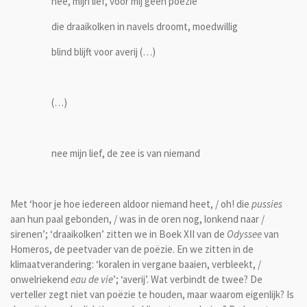
nee, mijn lief, voor mij geen poëzie
die draaikolken in navels droomt, moedwillig
blind blijft voor averij (…)
(…)
nee mijn lief, de zee is van niemand
Met ‘hoor je hoe iedereen aldoor niemand heet, / oh! die
pussies
aan hun paal gebonden, / was in de oren nog, lonkend naar /
sirenen’; ‘draaikolken’ zitten we in Boek XII van de
Odyssee
van
Homeros, de peetvader van de poëzie. En we zitten in de
klimaatverandering: ‘koralen in vergane baaien, verbleekt, /
onwelriekend
eau de vie
’; ‘averij’. Wat verbindt de twee? De
verteller zegt niet van poëzie te houden, maar waarom eigenlijk? Is