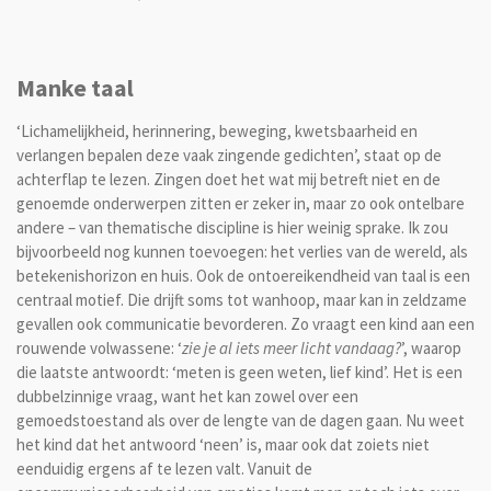
Manke taal
‘Lichamelijkheid, herinnering, beweging, kwetsbaarheid en
verlangen bepalen deze vaak zingende gedichten’, staat op de
achterflap te lezen. Zingen doet het wat mij betreft niet en de
genoemde onderwerpen zitten er zeker in, maar zo ook ontelbare
andere – van thematische discipline is hier weinig sprake. Ik zou
bijvoorbeeld nog kunnen toevoegen: het verlies van de wereld, als
betekenishorizon en huis. Ook de ontoereikendheid van taal is een
centraal motief. Die drijft soms tot wanhoop, maar kan in zeldzame
gevallen ook communicatie bevorderen. Zo vraagt een kind aan een
rouwende volwassene: ‘
zie je al iets meer licht vandaag?
’, waarop
die laatste antwoordt: ‘meten is geen weten, lief kind’. Het is een
dubbelzinnige vraag, want het kan zowel over een
gemoedstoestand als over de lengte van de dagen gaan. Nu weet
het kind dat het antwoord ‘neen’ is, maar ook dat zoiets niet
eenduidig ergens af te lezen valt. Vanuit de