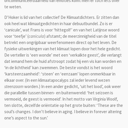
oncommuniceerbaarheid van emoties komt men er toch iets over
te weten.
D’Hoker is lid van het collectief De Klimaatdichters. Er zitten dan
ook heel wat klimaatgedichten in haar debuutbundel. Zo is er
‘canicule’, wat Frans is voor ‘hittegolf’ en van het Latijnse woord
voor ‘teefje’ (
canicula
) afstamt; de meerzinnigheid van de titel
betrekt een ongrijpbaar weerfenomeen direct op het leven. De
fysieke uitwerkingen van het klimaat lopen door het hele gedicht.
De verteller is ‘een wonde’ met een ‘verkalkte geest’, die verlangt
dat iemand hem de huid afstroopt zodat hij een vis kan worden en
‘in de lichtheid’ kan zwemmen. De beste vondst is het woord
‘karsteenzaamheid’: ‘steen’ en ‘eenzaam’ lopen onmerkbaar in
elkaar over. (In een klimaatapocalyps zal ieder levend wezen
steenzaam
worden.) In een ander gedicht, ‘uit het lood’, ook weer
die parallellie tussen binnen- en buitenwereld: ‘het seizoen is
vermoeid, de geest is vermoeid’. In het motto van Virginia Woolf,
ten slotte, dezelfde oriëntatie op het grote buiten: ‘These are the
soul’s changes. I don’t believe in aging. I believe in forever altering
one’s aspect to the sun.’