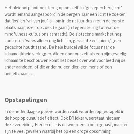
Het pleidooi plooit ook terug op onszelf. In ‘geslepen berglicht’
wordt iemand aangespoord in de bergen naar een licht te zoeken
dat ‘los’ en ‘vrij van jou’ is – om in de natuur dus niet in de eerste
plaats naar jezelf op zoek te gaan (in tegenstelling tot wat de
mindfulness-cultus ons aanraadt). De slotscène maakt het nog
concreter: ‘wees alleen nog lichaam, geraamte en spier // geen
gedachte houdt stand’. De hele bundel wil de focus naar de
lichamelijkheid verleggen. Alleen door onszelf als een pijngevoelig
lichaam te beschouwen komt het besef over wat voor leed wij de
ander aandoen, of die ander nu een dier, een mens of een
hemellichaam is.
Opstapelingen
In de hedendaagse poëzie worden vaak woorden opgestapeld in
de hoop op cumulatief effect. Ook D’Hoker weerstaat niet aan
deze verleiding. Hier en daar is de woordenstroom gepast, maar er
zijn te veel gevallen waarbij het op een droge opsomming