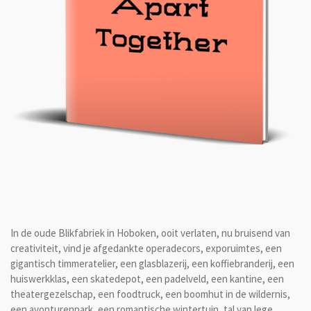
In de oude Blikfabriek in Hoboken, ooit verlaten, nu bruisend van
creativiteit, vind je afgedankte operadecors, exporuimtes, een
gigantisch timmeratelier, een glasblazerij, een koffiebranderij, een
huiswerkklas, een skatedepot, een padelveld, een kantine, een
theatergezelschap, een foodtruck, een boomhut in de wildernis,
een avonturenpark, een romantische wintertuin, tal van lege