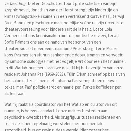
verbeelding.
Dieter De Schutter toont prille schetsen van zijn
graphic novel, Jonathan van der Horst brengt zijn kindertijd en
klimaatvraagstukken samen in een verfrissend kortverhaal, terwijl
Nico Boon een geschrapte maar heerlijke scène uit zijn recentste
theatervoorstelling voor kinderen uit de la haalt. Lotte Lola
Vermeer laat ons kennismaken met de poëtische review, terwijl
Sofie Palmers ons aan de hand van het script van een
theaterpodcast meeneemt naar Sint-Petersburg. Terre Mulier
koos fragmenten uit hun aankomende debuutroman en verweeft
dynamische dialoogjes met het vogeltje Art doorheen het nummer.
In dit Watlab-nummer staan we ook stil bij het overlijden van onze
resident Johanna Pas (1969-2023). Tülin Erkan schreef op basis van
het salon dat ze samen met Johanna Pas vormgaf een nieuwe
tekst, met Pas’ poëzie-tarot en haar eigen Turkse koffielezingen
als leidraad.
Wat mij raakt als coördinator van het Watlab en curator van dit
nummer, is hoeveel aandacht onze makers besteden aan
psychische kwetsbaarheid. Als brugfiguur tussen residenten en
team zie ik hen regelmatig worstelen met hun mentale
gezondheid, hun omgeving, deze wereld. Niet zozeer het