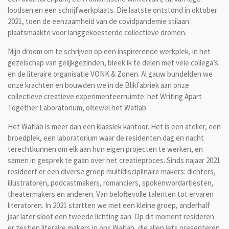
loodsen en een schrijfwerkplaats. Die laatste ontstond in oktober
2021, toen de eenzaamheid van de covidpandemie stilaan
plaatsmaakte voor langgekoesterde collectieve dromen.
Mijn droom om te schrijven op een inspirerende werkplek, in het
gezelschap van gelijkgezinden, bleek ik te delen met vele collega’s
en de literaire organisatie VONK & Zonen. Al gauw bundelden we
onze krachten en bouwden we in de Blikfabriek aan onze
collectieve creatieve experimenteerruimte: het Writing Apart
Together Laboratorium, oftewel het Watlab.
Het Watlab is meer dan een klassiek kantoor. Het is een atelier, een
broedplek, een laboratorium waar de residenten dag en nacht
terechtkunnen om elk aan hun eigen projecten te werken, en
samen in gesprek te gaan over het creatieproces. Sinds najaar 2021
resideert er een diverse groep multidisciplinaire makers: dichters,
illustratoren, podcastmakers, romanciers, spokenwordartiesten,
theatermakers en anderen. Van beloftevolle talenten tot ervaren
literatoren. In 2021 startten we met een kleine groep, anderhalf
jaar later sloot een tweede lichting aan. Op dit moment resideren
er zestien literaire makers in ons Watlab, die allen iets presenteren