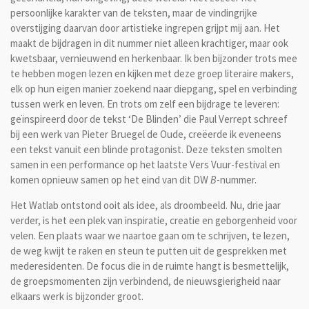
persoonlijke karakter van de teksten, maar de vindingrijke
overstijging daarvan door artistieke ingrepen grijpt mij aan. Het
maakt de bijdragen in dit nummer niet alleen krachtiger, maar ook
kwetsbaar, vernieuwend en herkenbaar. Ik ben bijzonder trots mee
te hebben mogen lezen en kijken met deze groep literaire makers,
elk op hun eigen manier zoekend naar diepgang, spel en verbinding
tussen werk en leven. En trots om zelf een bijdrage te leveren:
geïnspireerd door de tekst ‘De Blinden’ die Paul Verrept schreef
bij een werk van Pieter Bruegel de Oude, creëerde ik eveneens
een tekst vanuit een blinde protagonist. Deze teksten smolten
samen in een performance op het laatste Vers Vuur-festival en
komen opnieuw samen op het eind van dit DW
B
-nummer.
Het Watlab ontstond ooit als idee, als droombeeld. Nu, drie jaar
verder, is het een plek van inspiratie, creatie en geborgenheid voor
velen. Een plaats waar we naartoe gaan om te schrijven, te lezen,
de weg kwijt te raken en steun te putten uit de gesprekken met
mederesidenten. De focus die in de ruimte hangt is besmettelijk,
de groepsmomenten zijn verbindend, de nieuwsgierigheid naar
elkaars werk is bijzonder groot.