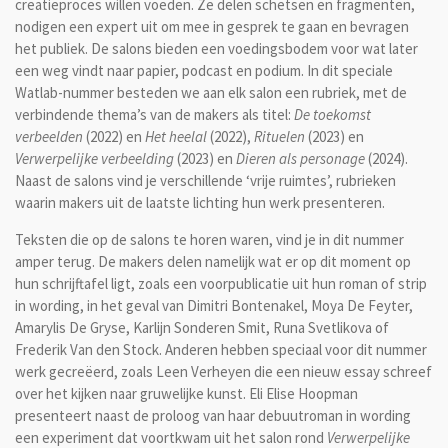
creatieproces willen voeden. Ze delen schetsen en fragmenten,
nodigen een expert uit om mee in gesprek te gaan en bevragen
het publiek. De salons bieden een voedingsbodem voor wat later
een weg vindt naar papier, podcast en podium. In dit speciale
Watlab-nummer besteden we aan elk salon een rubriek, met de
verbindende thema’s van de makers als titel:
De toekomst
verbeelden
(2022) en
Het heelal
(2022),
Rituelen
(2023) en
Verwerpelijke verbeelding
(2023) en
Dieren als personage
(2024).
Naast de salons vind je verschillende ‘vrije ruimtes’, rubrieken
waarin makers uit de laatste lichting hun werk presenteren.
Teksten die op de salons te horen waren, vind je in dit nummer
amper terug. De makers delen namelijk wat er op dit moment op
hun schrijftafel ligt, zoals een voorpublicatie uit hun roman of strip
in wording, in het geval van Dimitri Bontenakel, Moya De Feyter,
Amarylis De Gryse, Karlijn Sonderen Smit, Runa Svetlikova of
Frederik Van den Stock. Anderen hebben speciaal voor dit nummer
werk gecreëerd, zoals Leen Verheyen die een nieuw essay schreef
over het kijken naar gruwelijke kunst. Eli Elise Hoopman
presenteert naast de proloog van haar debuutroman in wording
een experiment dat voortkwam uit het salon rond
Verwerpelijke