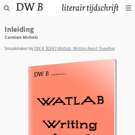
Ga
direct
naar
de
Inleiding
hoofdinhoud
Carmien Michels
Smaakmaker bij
DW
B
2024 3
Watlab. Writing Apart Together