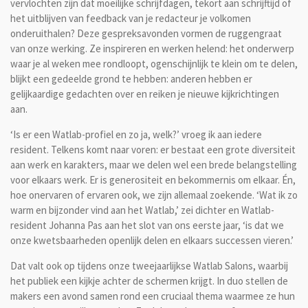
vervlochten zijn dat moeilijke schrijfdagen, tekort aan schrijftijd of
het uitblijven van feedback van je redacteur je volkomen
onderuithalen? Deze gespreksavonden vormen de ruggengraat
van onze werking. Ze inspireren en werken helend: het onderwerp
waar je al weken mee rondloopt, ogenschijnlijk te klein om te delen,
blijkt een gedeelde grond te hebben: anderen hebben er
gelijkaardige gedachten over en reiken je nieuwe kijkrichtingen
aan.
‘Is er een Watlab-profiel en zo ja, welk?’ vroeg ik aan iedere
resident. Telkens komt naar voren: er bestaat een grote diversiteit
aan werk en karakters, maar we delen wel een brede belangstelling
voor elkaars werk. Er is generositeit en bekommernis om elkaar. Én,
hoe onervaren of ervaren ook, we zijn allemaal zoekende. ‘Wat ik zo
warm en bijzonder vind aan het Watlab,’ zei dichter en Watlab-
resident Johanna Pas aan het slot van ons eerste jaar, ‘is dat we
onze kwetsbaarheden openlijk delen en elkaars successen vieren.’
Dat valt ook op tijdens onze tweejaarlijkse Watlab Salons, waarbij
het publiek een kijkje achter de schermen krijgt. In duo stellen de
makers een avond samen rond een cruciaal thema waarmee ze hun