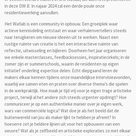
in deze DW
B
. In najaar 2024 zal een derde poule onze
residentiewerking aanvullen.
Het Watlab is een community in opbouw. Een groeiplek waar
actieve kennisdeling ontstaat en waar verhalenvertellers steeds
naar terugkeren om nieuwe ideeën uit te werken. Naast een
rustige ruimte van creatie is het een interactieve ruimte van
refiectie, uitwisseling en bijleren. Doorheen het jaar organiseren
we enkele masterclasses, feedbacksessies, inspiratiecirkels; in de
zomer zijn er summerschools, waarin de residenten op eigen
initiatief onderling expertise delen. Echt diepgaand leren de
makers elkaar kennen tijdens onze maandelijkse intervisieavonden,
waarbij we samen eten en praten over diverse thema’s die spelen
in de werkpraktijk. Hoe maak je tijd vrij voor je eigen trage artistieke
project, terwijl al het andere zich steeds urgenter opdringt? Hoe
communiceer je op een authentieke manier over je eigen werk,
wars van commerciële logica? Wat doe je als het beeld dat de
buitenwereld van jou als maker lijkt te hebben je afremt? In
hoeverre zet je heldere lijnen uit voor het opbouwen van een
oeuvre? Wat als je zelfbeeld en artistieke exploraties zo met elkaar