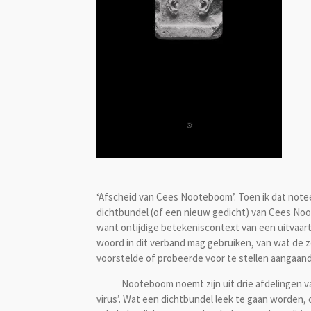
‘Afscheid van Cees Nooteboom’. Toen ik dat notee
dichtbundel (of een nieuw gedicht) van Cees Noote
want ontijdige betekeniscontext van een uitvaart aan
woord in dit verband mag gebruiken, van wat de ze
voorstelde of probeerde voor te stellen aangaande 
Nooteboom noemt zijn uit drie afdelingen van el
virus’. Wat een dichtbundel leek te gaan worden, o