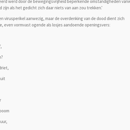
geerd werd door de bewegingsvrijheid beperkende omstandigheden va
zijn als het gedicht zich daar niets van aan zou trekken.’
en virusperikel aanwezig, maar de overdenking van de dood dient zich
tige, even vormvast ogende als losjes aandoende openingsvers:
,
n?
riet,
 uit
r
nboom
uur,