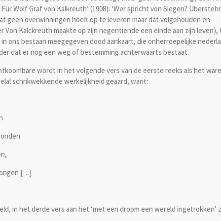
Für Wolf Graf von Kalkreuth’ (1908): ‘Wer spricht von Siegen? Überstehn
n dat geen overwinningen hoeft op te leveren maar dat volgehouden en
Von Kalckreuth maakte op zijn negentiende een einde aan zijn leven), t
, in ons bestaan meegegeven dood aankaart, die onherroepelijke nederl
onder dat er nog een weg of bestemming achterwaarts bestaat.
oombare wordt in het volgende vers van de eerste reeks als het war
elal schrikwekkende werkelijkheid geaard, want:
n
 monden
en,
zongen […]
d, in het derde vers aan het ‘met een droom een wereld ingetrokken’ z