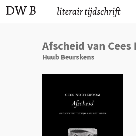
Ga
direct
naar
de
hoofdinhoud
Afscheid van Cee
Huub Beurskens