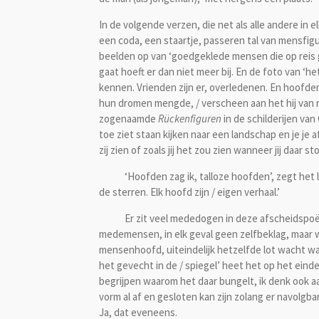
In de volgende verzen, die net als alle andere in e
een coda, een staartje, passeren tal van mensfig
beelden op van ‘goedgeklede mensen die op reis ga
gaat hoeft er dan niet meer bij. En
de foto van
‘he
kennen. Vrienden zijn er, overledenen. En hoofden
hun dromen mengde, / verscheen aan het hij van mijn
zogenaamde
Rückenfiguren
in de schilderijen va
toe ziet staan kijken naar een landschap en je je af
zij zien of zoals jij het zou zien wanneer jij daar s
‘Hoofden zag ik, talloze hoofden’, zegt het laa
de sterren. Elk hoofd zijn / eigen verhaal.’
Er zit veel mededogen in deze afscheidspoëzi
medemensen, in elk geval geen zelfbeklag, maar w
mensenhoofd, uiteindelijk hetzelfde lot wacht wa
het gevecht in de / spiegel’ heet het op het eind
begrijpen waarom het daar bungelt, ik denk ook a
vorm al af en gesloten kan zijn zolang er navolgbar
Ja, dat eveneens.