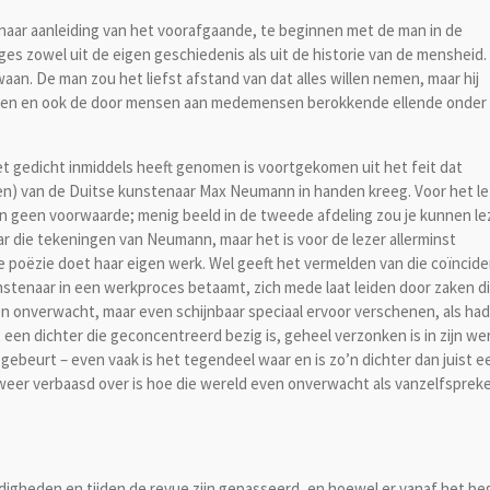
naar aanleiding van het voorafgaande, te beginnen met de man in de
ges zowel uit de eigen geschiedenis als uit de historie van de mensheid.
an. De man zou het liefst afstand van dat alles willen nemen, maar hij
chten en ook de door mensen aan medemensen berokkende ellende onder
gedicht inmiddels heeft genomen is voortgekomen uit het feit dat
) van de Duitse kunstenaar Max Neumann in handen kreeg. Voor het l
 geen voorwaarde; menig beeld in de tweede afdeling zou je kunnen le
ar die tekeningen van Neumann, maar het is voor de lezer allerminst
e poëzie doet haar eigen werk. Wel geeft het vermelden van die coïncide
nstenaar in een werkproces betaamt, zich mede laat leiden door zaken di
en onverwacht, maar even schijnbaar speciaal ervoor verschenen, als ha
n dichter die geconcentreerd bezig is, geheel verzonken is in zijn wer
ebeurt – even vaak is het tegendeel waar en is zo’n dichter dan juist e
ens weer verbaasd over is hoe die wereld even onverwacht als vanzelfsprek
eden en tijden de revue zijn gepasseerd, en hoewel er vanaf het beg