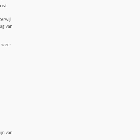
 ist
erwijl
aag van
e weer
ijn van