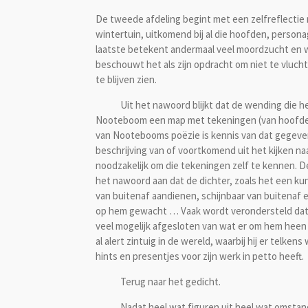
De tweede afdeling begint met een zelfreflectie 
wintertuin, uitkomend bij al die hoofden, persona
laatste betekent andermaal veel moordzucht en wa
beschouwt het als zijn opdracht om niet te vlu
te blijven zien.
Uit het nawoord blijkt dat de wending die het 
Nooteboom een map met tekeningen (van hoofden
van Nootebooms poëzie is kennis van dat gegeven
beschrijving van of voortkomend uit het kijken na
noodzakelijk om die tekeningen zelf te kennen. D
het nawoord aan dat de dichter, zoals het een ku
van buitenaf aandienen, schijnbaar van buitenaf 
op hem gewacht … Vaak wordt verondersteld dat ee
veel mogelijk afgesloten van wat er om hem heen g
al alert zintuig in de wereld, waarbij hij er telk
hints en presentjes voor zijn werk in petto heeft.
Terug naar het gedicht.
Nadat heel wat figuren uit heel wat omstandigh