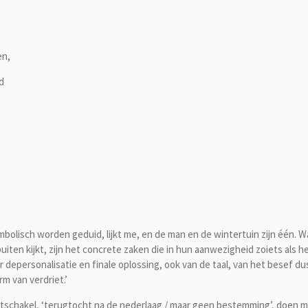
en,
d
mbolisch worden geduid, lijkt me, en de man en de wintertuin zijn één. 
buiten kijkt, zijn het concrete zaken die in hun aanwezigheid zoiets als h
 depersonalisatie en finale oplossing, ook van de taal, van het besef du
rm van verdriet.’
hakel, ‘terugtocht na de nederlaag / maar geen bestemming’, doen 