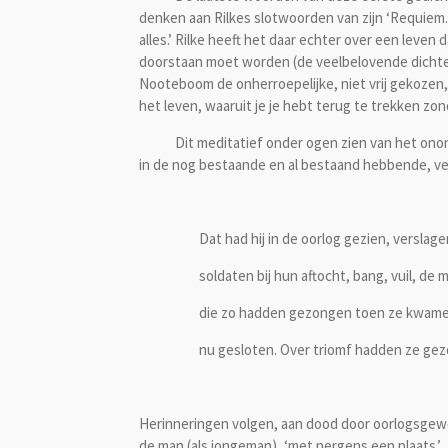
denken aan Rilkes slotwoorden van zijn ‘Requiem. 
alles.’ Rilke heeft het daar echter over een leve
doorstaan moet worden (de veelbelovende dichter 
Nooteboom de onherroepelijke, niet vrij gekozen
het leven, waaruit je je hebt terug te trekken z
Dit meditatief onder ogen zien van het onontk
in de nog bestaande en al bestaand hebbende, ve
Dat had hij in de oorlog gezien, verslage
soldaten bij hun aftocht, bang, vuil, de
die zo hadden gezongen toen ze kwam
nu gesloten. Over triomf hadden ze ge
Herinneringen volgen, aan dood door oorlogsgewel
de man (als jongeman), ‘met nergens een plaats.’