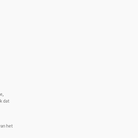
e,
ik dat
van het