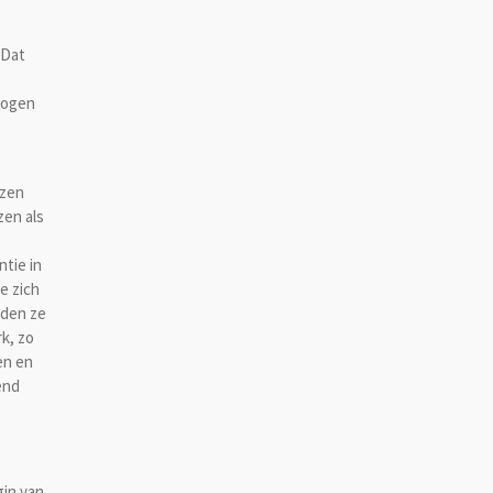
 Dat
 ogen
ezen
zen als
ntie in
e zich
dden ze
k, zo
en en
end
in van