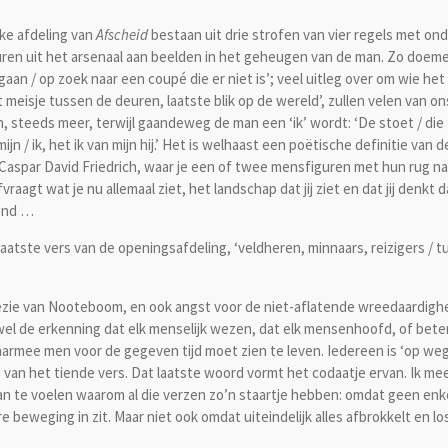
lke afdeling van
Afscheid
bestaan uit drie strofen van vier regels met on
uren uit het arsenaal aan beelden in het geheugen van de man. Zo doem
an / op zoek naar een coupé die er niet is’; veel uitleg over om wie het 
t meisje tussen de deuren, laatste blik op de wereld’, zullen velen van on
, steeds meer, terwijl gaandeweg de man een ‘ik’ wordt: ‘De stoet / die 
 / ik, het ik van mijn hij.’ Het is welhaast een poëtische definitie van d
n Caspar David Friedrich, waar je een of twee mensfiguren met hun rug na
vraagt wat je nu allemaal ziet, het landschap dat jij ziet en dat jij denkt 
tond …
tste vers van de openingsafdeling, ‘veldheren, minnaars, reizigers / t
e van Nooteboom, en ook angst voor de niet-aflatende wreedaardighe
el de erkenning dat elk menselijk wezen, dat elk mensenhoofd, of beter
armee men voor de gegeven tijd moet zien te leven. Iedereen is ‘op weg
e van het tiende vers. Dat laatste woord vormt het codaatje ervan. Ik me
an te voelen waarom al die verzen zo’n staartje hebben: omdat geen enk
e beweging in zit. Maar niet ook omdat uiteindelijk alles afbrokkelt en lo