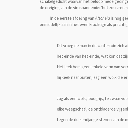
schakelgedicht waarvan het beloop mede gediri
de dreiging van de viruspandemie: ‘het zou vreemd 
In de eerste afdeling van
Afscheid
is nog ge
onmiddellijk aan in het even krachtige als prach
Dit vroeg de man in de wintertuin zich af
het einde van het einde, wat kon dat zij
Het leek hem geen enkele vorm van verd
hij keek naar buiten, zag een wolk die er
zag als een wolk, loodgrijs, te zwaar voo
elke weegschaal, de ontbladerde vijge
tegen de duizendjarige stenen van de m