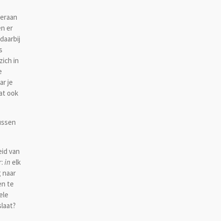
deraan
en er
daarbij
s
zich in
e
ar je
dat ook
ussen
id van
:
in
elk
 naar
en te
ele
slaat?