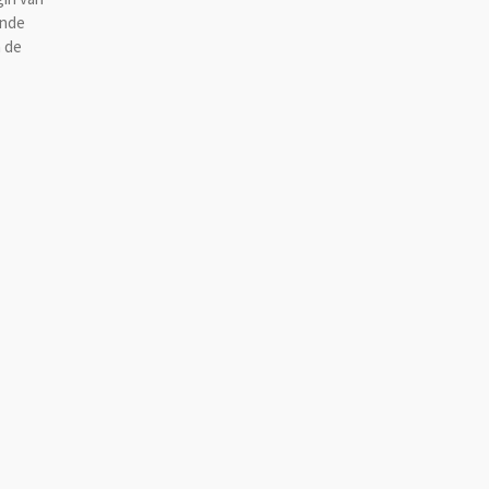
inde
n de