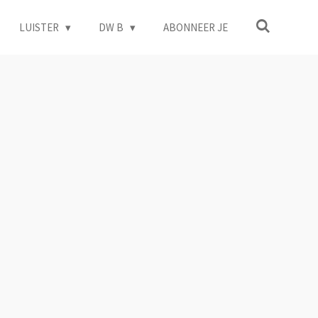
LUISTER
DW B
ABONNEER JE