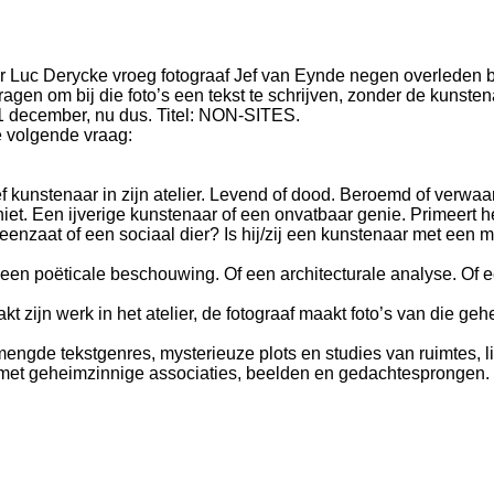
or Luc Derycke vroeg fotograaf Jef van Eynde negen overleden be
ragen om bij die foto’s een tekst te schrijven, zonder de kunsten
 1 december, nu dus. Titel: NON-SITES.
e volgende vraag:
f kunstenaar in zijn atelier. Levend of dood. Beroemd of verwa
niet. Een ijverige kunstenaar of een onvatbaar genie. Primeert he
en eenzaat of een sociaal dier? Is hij/zij een kunstenaar met ee
 poëticale beschouwing. Of een architecturale analyse. Of een 
zijn werk in het atelier, de fotograaf maakt foto’s van die gehe
tekstgenres, mysterieuze plots en studies van ruimtes, lich
 met geheimzinnige associaties, beelden en gedachtesprongen. 