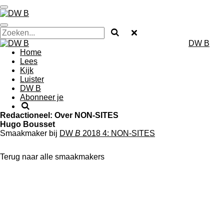
Ga
direct
naar
de
DW B
hoofdinhoud
Home
Lees
Kijk
Luister
DW B
Abonneer je
Redactioneel: Over NON-SITES
Hugo Bousset
Smaakmaker bij
DW
B
2018 4: NON-SITES
Terug naar alle smaakmakers