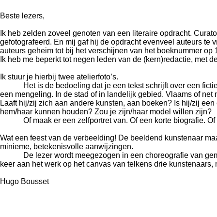
Beste lezers,
Ik heb zelden zoveel genoten van een literaire opdracht. Curat
gefotografeerd. En mij gaf hij de opdracht evenveel auteurs te v
auteurs geheim tot bij het verschijnen van het boeknummer op
Ik heb me beperkt tot negen leden van de (kern)redactie, met d
Ik stuur je hierbij twee atelierfoto’s.
Het is de bedoeling dat je een tekst schrijft over een fictie
een mengeling. In de stad of in landelijk gebied. Vlaams of net 
Laaft hij/zij zich aan andere kunsten, aan boeken? Is hij/zij e
hem/haar kunnen houden? Zou je zijn/haar model willen zijn?
Of maak er een zelfportret van. Of een korte biografie. Of een
Wat een feest van de verbeelding! De beeldend kunstenaar maakt 
minieme, betekenisvolle aanwijzingen.
De lezer wordt meegezogen in een choreografie van gemengde 
keer aan het werk op het canvas van telkens drie kunstenaars,
Hugo Bousset