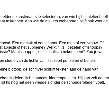
eldend kunstenaars te selecteren, van wie hij het atelier heeft
aar te kennen. Aan wie de ateliers toebehoren blijft ook voor de
arloosd. Een maniak of een chaoot. Een man of een vrouw. Of
t abjecte of het sublieme? Werkt hij/zij bezeten of terloops?
n missie? Maatschappelijk of filosofisch bekommerd? Zou je van
studie van de lichtinval. Het soort penselen of beitels.
ime biotoop, de schrijver schrijft teksten aan de hand van
aamsdelen, lichtnuances, kleurenpaletten. Hij kan zelf negen
Tot hij nog net geen vleugels onder de schouderbladen voelt.