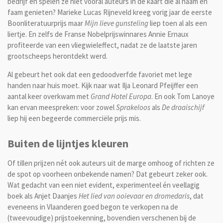
bedrijf en spelen ze niet vooral auteurs in de kaart die al naam en
faam genieten? Marieke Lucas Rijneveld kreeg vorig jaar de eerste
Boonliteratuurprijs maar
Mijn lieve gunsteling
liep toen al als een
liertje. En zelfs de Franse Nobelprijswinnares Annie Ernaux
profiteerde van een vliegwieleffect, nadat ze de laatste jaren
grootscheeps herontdekt werd.
Al gebeurt het ook dat een gedoodverfde favoriet met lege
handen naar huis moet. Kijk naar wat Ilja Leonard Pfeijffer een
aantal keer overkwam met
Grand Hotel Europa
. En ook Tom Lanoye
kan ervan meespreken: voor zowel
Sprakeloos
als
De draaischijf
liep hij een begeerde commerciële prijs mis.
Buiten de lijntjes kleuren
Of tillen prijzen nét ook auteurs uit de marge omhoog of richten ze
de spot op voorheen onbekende namen? Dat gebeurt zeker ook.
Wat gedacht van een niet evident, experimenteel én veellagig
boek als Anjet Daanjes
Het lied van ooievaar en dromedaris
, dat
eveneens in Vlaanderen goed begon te verkopen na de
(tweevoudige) prijstoekenning, bovendien verschenen bij de