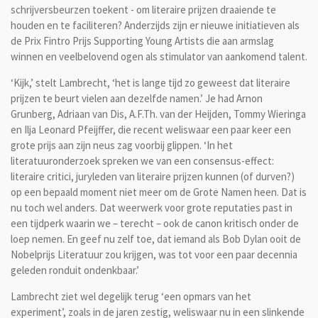
schrijversbeurzen toekent - om literaire prijzen draaiende te
houden en te faciliteren? Anderzijds zijn er nieuwe initiatieven als
de Prix Fintro Prijs Supporting Young Artists die aan armslag
winnen en veelbelovend ogen als stimulator van aankomend talent.
‘Kijk,’ stelt Lambrecht, ‘het is lange tijd zo geweest dat literaire
prijzen te beurt vielen aan dezelfde namen.’ Je had Arnon
Grunberg, Adriaan van Dis, A.F.Th. van der Heijden, Tommy Wieringa
en Ilja Leonard Pfeijffer, die recent weliswaar een paar keer een
grote prijs aan zijn neus zag voorbij glippen. ‘In het
literatuuronderzoek spreken we van een consensus-effect:
literaire critici, juryleden van literaire prijzen kunnen (of durven?)
op een bepaald moment niet meer om de Grote Namen heen. Dat is
nu toch wel anders. Dat weerwerk voor grote reputaties past in
een tijdperk waarin we – terecht – ook de canon kritisch onder de
loep nemen. En geef nu zelf toe, dat iemand als Bob Dylan ooit de
Nobelprijs Literatuur zou krijgen, was tot voor een paar decennia
geleden ronduit ondenkbaar.’
Lambrecht ziet wel degelijk terug ‘een opmars van het
experiment’, zoals in de jaren zestig, weliswaar nu in een slinkende