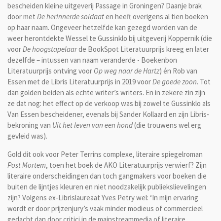
bescheiden kleine uitgeverij Passage in Groningen? Daanje brak
door met
De herinnerde soldaat
en heeft overigens al tien boeken
op haar naam. Ongeveer hetzelfde kan gezegd worden van de
weer herontdekte Wessel te Gussinklo bij uitgeverij Koppernik (die
voor
De hoogstapelaar
de BookSpot Literatuurprijs kreeg en later
dezelfde – intussen van naam veranderde - Boekenbon
Literatuurprijs ontving voor
Op weg naar de Hartz
) én Rob van
Essen met de Libris Literatuurprijs in 2019 voor
De goede zoon
. Tot
dan golden beiden als echte writer’s writers. En in zekere zin zijn
ze dat nog: het effect op de verkoop was bij zowel te Gussinklo als
Van Essen bescheidener, evenals bij Sander Kollaard en zijn Libris-
bekroning van
Uit het leven van een hond
(die trouwens wel erg
gevleid was).
Gold dit ook voor Peter Terrins complexe, literaire spiegelroman
Post Mortem
, toen het boek de AKO Literatuurprijs verwierf? Zijn
literaire onderscheidingen dan toch gangmakers voor boeken die
buiten de lijntjes kleuren en niet noodzakelijk publiekslievelingen
zijn? Volgens ex-Librislaureaat Yves Petry wel: ‘In mijn ervaring
wordt er door prijzenjury’s vaak minder modieus of commercieel
gedacht dan door critici in de mainstreammedia of literaire