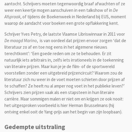
aantocht. Schrijvers moeten tegenwoordig braaf afwachten of ze
weer een keertje mogen aanschuiven in een talkshow of in
De
Afspraak
, of tijdens de Boekenweek in Nederland bij EUS, moment
waarop de aandacht voor boeken een grote opflakkering kent.
Schrijver Yves Petry, de laatste Vlaamse Libriswinnaar in 2011 voor
De maagd Marino
, is van oordeel dat prijzen ervoor zorgen ‘dat de
literatuur zo af en toe nog eens in het algemene nieuws
terechtkomt’: ‘Een goede reden om ze te behouden. Er zit
natuurlijk iets arbitrairs in, zelfs iets irrationeels in de toekenning
van literaire prijzen. Maar kun je je de film- of de sportwereld
voorstellen zonder een uitgebreid prijzencircuit? Waarom zou de
literatuur zich nu weer in de voet moeten schieten door prijzen af
te schaffen? Ze heeft nu al amper nog voet in het publieke leven?’
Schrijvers zien prijzen vaak als een stapsteen in hun literaire
carrière. Maar sommigen malen er niet om en krijgen ze ook nooit:
het uitgesproken voorbeeld is hier Herman Brusselmans (hij
ontving enkel ooit de Yang-prijs aan het begin van zijn loopbaan).
Gedempte uitstraling