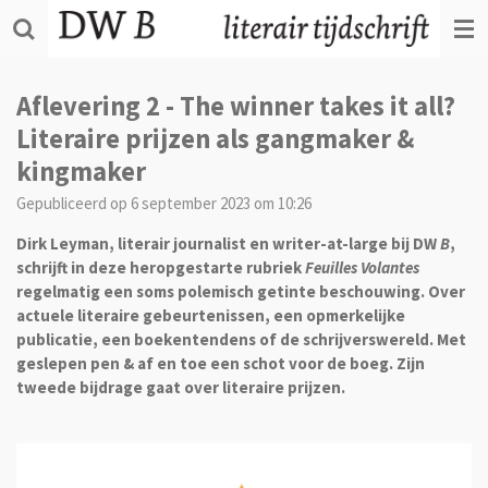
Ga
direct
naar
de
Aflevering 2 - The winner takes it all?
hoofdinhoud
Literaire prijzen als gangmaker &
kingmaker
Gepubliceerd op 6 september 2023 om 10:26
Dirk Leyman, literair journalist en writer-at-large bij DW
B
,
schrijft in deze heropgestarte rubriek
Feuilles Volantes
regelmatig een soms polemisch getinte beschouwing. Over
actuele literaire gebeurtenissen, een opmerkelijke
publicatie, een boekentendens of de schrijverswereld. Met
geslepen pen & af en toe een schot voor de boeg. Zijn
tweede bijdrage gaat over literaire prijzen.