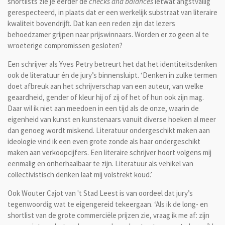
shortlists zie je eerder de
checks and balances
ietwat angstvallig
gerespecteerd, in plaats dat er een werkelijk substraat van literaire
kwaliteit bovendrijft. Dat kan een reden zijn dat lezers
behoedzamer grijpen naar prijswinnaars. Worden er zo geen al te
wroeterige compromissen gesloten?
Een schrijver als Yves Petry betreurt het dat het identiteitsdenken
ook de literatuur én de jury’s binnensluipt. ‘Denken in zulke termen
doet afbreuk aan het schrijverschap van een auteur, van welke
geaardheid, gender of kleur hij of zij of het of hun ook zijn mag.
Daar wil ik niet aan meedoen in een tijd als de onze, waarin de
eigenheid van kunst en kunstenaars vanuit diverse hoeken al meer
dan genoeg wordt miskend. Literatuur ondergeschikt maken aan
ideologie vind ik een even grote zonde als haar ondergeschikt
maken aan verkoopcijfers. Een literaire schrijver hoort volgens mij
eenmalig en onherhaalbaar te zijn. Literatuur als vehikel van
collectivistisch denken laat mij volstrekt koud.’
Ook Wouter Cajot van 't Stad Leest is van oordeel dat jury’s
tegenwoordig wat te eigengereid tekeergaan. ‘Als ik de long- en
shortlist van de grote commerciële prijzen zie, vraag ik me af: zijn