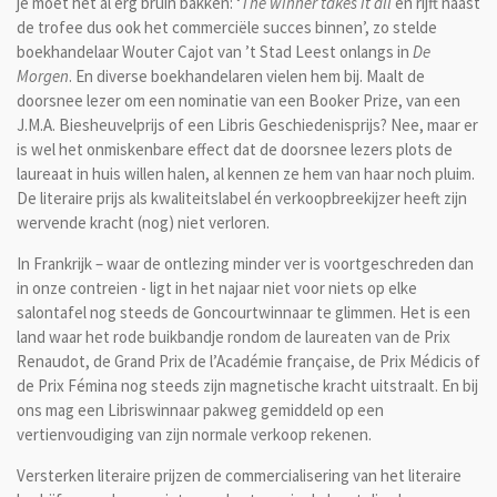
je moet het al erg bruin bakken: ‘
The winner takes it all
en rijft naast
de trofee dus ook het commerciële succes binnen’, zo stelde
boekhandelaar Wouter Cajot van ’t Stad Leest onlangs in
De
Morgen
. En diverse boekhandelaren vielen hem bij. Maalt de
doorsnee lezer om een nominatie van een Booker Prize, van een
J.M.A. Biesheuvelprijs of een Libris Geschiedenisprijs? Nee, maar er
is wel het onmiskenbare effect dat de doorsnee lezers plots de
laureaat in huis willen halen, al kennen ze hem van haar noch pluim.
De literaire prijs als kwaliteitslabel én verkoopbreekijzer heeft zijn
wervende kracht (nog) niet verloren.
In Frankrijk – waar de ontlezing minder ver is voortgeschreden dan
in onze contreien - ligt in het najaar niet voor niets op elke
salontafel nog steeds de Goncourtwinnaar te glimmen. Het is een
land waar het rode buikbandje rondom de laureaten van de Prix
Renaudot, de Grand Prix de l’Académie française, de Prix Médicis of
de Prix Fémina nog steeds zijn magnetische kracht uitstraalt. En bij
ons mag een Libriswinnaar pakweg gemiddeld op een
vertienvoudiging van zijn normale verkoop rekenen.
Versterken literaire prijzen de commercialisering van het literaire