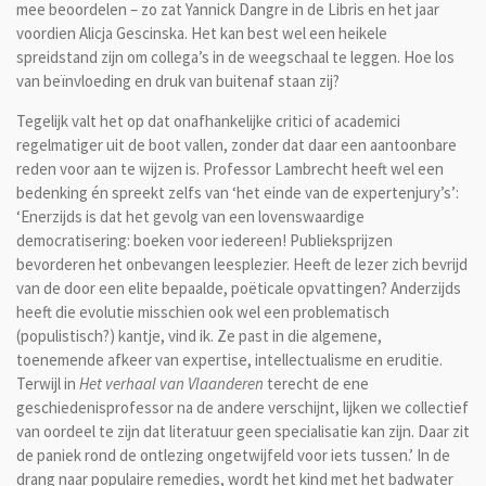
mee beoordelen – zo zat Yannick Dangre in de Libris en het jaar
voordien Alicja Gescinska. Het kan best wel een heikele
spreidstand zijn om collega’s in de weegschaal te leggen. Hoe los
van beïnvloeding en druk van buitenaf staan zij?
Tegelijk valt het op dat onafhankelijke critici of academici
regelmatiger uit de boot vallen, zonder dat daar een aantoonbare
reden voor aan te wijzen is. Professor Lambrecht heeft wel een
bedenking én spreekt zelfs van ‘het einde van de expertenjury’s’:
‘Enerzijds is dat het gevolg van een lovenswaardige
democratisering: boeken voor iedereen! Publieksprijzen
bevorderen het onbevangen leesplezier. Heeft de lezer zich bevrijd
van de door een elite bepaalde, poëticale opvattingen? Anderzijds
heeft die evolutie misschien ook wel een problematisch
(populistisch?) kantje, vind ik. Ze past in die algemene,
toenemende afkeer van expertise, intellectualisme en eruditie.
Terwijl in
Het verhaal van Vlaanderen
terecht de ene
geschiedenisprofessor na de andere verschijnt, lijken we collectief
van oordeel te zijn dat literatuur geen specialisatie kan zijn. Daar zit
de paniek rond de ontlezing ongetwijfeld voor iets tussen.’ In de
drang naar populaire remedies, wordt het kind met het badwater