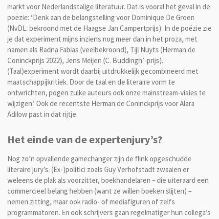
markt voor Nederlandstalige literatuur. Dat is vooral het geval in de
poëzie: ‘Denk aan de belangstelling voor Dominique De Groen
(NvDL: bekroond met de Haagse Jan Campertprijs). In de poëzie zie
je dat experiment mijns inziens nog meer dan in het proza, met
namen als Radna Fabias (veelbekroond), Tijl Nuyts (Herman de
Coninckprijs 2022), Jens Meijen (C. Buddingh’-prijs).
(Taal)experiment wordt daarbij uitdrukkelijk gecombineerd met
maatschappijkritiek. Door de taal en de literaire vorm te
ontwrichten, pogen zulke auteurs ook onze mainstream-visies te
wijzigen.’ Ook de recentste Herman de Coninckprijs voor Alara
Adilow past in dat rijtje.
Het einde van de expertenjury’s?
Nog zo’n opvallende gamechanger zijn de flink opgeschudde
literaire jury’s. (Ex-)politici zoals Guy Verhofstadt zwaaien er
weleens de plak als voorzitter, boekhandelaren – die uiteraard een
commercieel belang hebben (want ze willen boeken slijten) –
nemen zitting, maar ook radio- of mediafiguren of zelfs
programmatoren. En ook schrijvers gaan regelmatiger hun collega’s