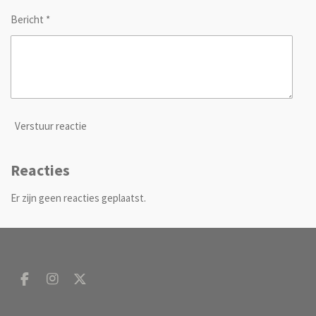
Bericht *
Verstuur reactie
Reacties
Er zijn geen reacties geplaatst.
F
I
X
a
n
c
s