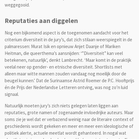
weggegooid.
Reputaties aan diggelen
Nog een bijkomend aspect is de toegenomen aandacht voor het
criterium diversiteit in de jury’s, dat zich stilaan weerspiegelt in de
palmaressen: Murat Isik en opnieuw Anjet Daanje of Mariken
Heitman, die queerthema’s aansnijden: ‘”Diversiteit” kan veel
betekenen, natuurlijk’, denkt Lambrecht. ‘Maar komt in de praktijk
veelal neer op gender- en etnische diversiteit. Shortlists met
alleen maar witte mannen zouden vandaag nog moeilijk door de
beugel kunnen.’ Dat de Surinaamse Astrid Roemer de P.C. Hooftprijs
én de Prijs der Nederlandse Letteren ontving, was nog zo’n luid
signaal.
Natuurlijk moeten jury’s zich niets gelegen laten liggen aan
reputaties, grote namen of zogenaamde invloedrijke auteurs. Maar
soms zie je wel dat er verbazend weinig naar de literaire context of
geschiedenis wordt gekeken en meer en meer een ideologische of
politiek alerte, actuele meetlat wordt gehanteerd. In nogal wat