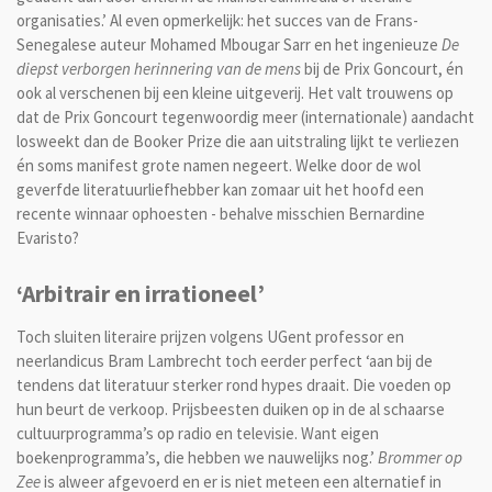
organisaties.’ Al even opmerkelijk: het succes van de Frans-
Senegalese auteur Mohamed Mbougar Sarr en het ingenieuze
De
diepst verborgen herinnering van de mens
bij de Prix Goncourt, én
ook al verschenen bij een kleine uitgeverij. Het valt trouwens op
dat de Prix Goncourt tegenwoordig meer (internationale) aandacht
losweekt dan de Booker Prize die aan uitstraling lijkt te verliezen
én soms manifest grote namen negeert. Welke door de wol
geverfde literatuurliefhebber kan zomaar uit het hoofd een
recente winnaar ophoesten - behalve misschien Bernardine
Evaristo?
‘Arbitrair en irrationeel’
Toch sluiten literaire prijzen volgens UGent professor en
neerlandicus Bram Lambrecht toch eerder perfect ‘aan bij de
tendens dat literatuur sterker rond hypes draait. Die voeden op
hun beurt de verkoop. Prijsbeesten duiken op in de al schaarse
cultuurprogramma’s op radio en televisie. Want eigen
boekenprogramma’s, die hebben we nauwelijks nog.’
Brommer op
Zee
is alweer afgevoerd en er is niet meteen een alternatief in