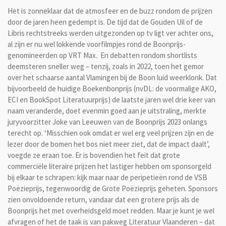
Het is zonneklaar dat de atmosfeer en de buzz rondom de prijzen
door de jaren heen gedempt is. De tijd dat de Gouden Uil of de
Libris rechtstreeks werden uitgezonden op tv ligt ver achter ons,
al zijn er nu wel lokkende voorfilmpjes rond de Boonprijs-
genomineerden op VRT Max. En debatten rondom shortlists
deemsteren sneller weg – tenzij, zoals in 2022, toen het gemor
over het schaarse aantal Vlamingen bij de Boon luid weerklonk. Dat
bijvoorbeeld de huidige Boekenbonprijs (nvDL: de voormalige AKO,
ECI en BookSpot Literatuurprijs) de laatste jaren wel drie keer van
naam veranderde, doet evenmin goed aan je uitstraling, merkte
juryvoorzitter Joke van Leeuwen van de Boonprijs 2023 onlangs
terecht op. ‘Misschien ook omdat er wel erg veel prijzen zijn en de
lezer door de bomen het bos niet meer ziet, dat de impact daalt’,
voegde ze eraan toe. Er is bovendien het feit dat grote
commerciële literaire prijzen het lastiger hebben om sponsorgeld
bij elkaar te schrapen: kijk maar naar de peripetieën rond de VSB
Poëzieprijs, tegenwoordig de Grote Poëzieprijs geheten. Sponsors
zien onvoldoende return, vandaar dat een grotere prijs als de
Boonprijs het met overheidsgeld moet redden. Maar je kunt je wel
afvragen of het de taak is van pakweg Literatuur Vlaanderen – dat