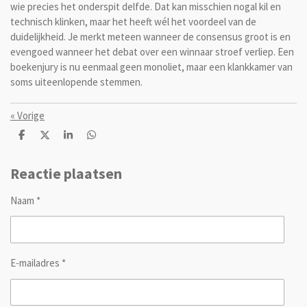
wie precies het onderspit delfde. Dat kan misschien nogal kil en
technisch klinken, maar het heeft wél het voordeel van de
duidelijkheid. Je merkt meteen wanneer de consensus groot is en
evengoed wanneer het debat over een winnaar stroef verliep. Een
boekenjury is nu eenmaal geen monoliet, maar een klankkamer van
soms uiteenlopende stemmen.
«
Vorige
D
D
S
D
e
e
h
e
l
e
a
l
e
l
r
e
Reactie plaatsen
n
e
n
Naam *
E-mailadres *