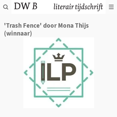
Ga
direct
naar
de
'Trash Fence' door Mona Thijs
hoofdinhoud
(winnaar)