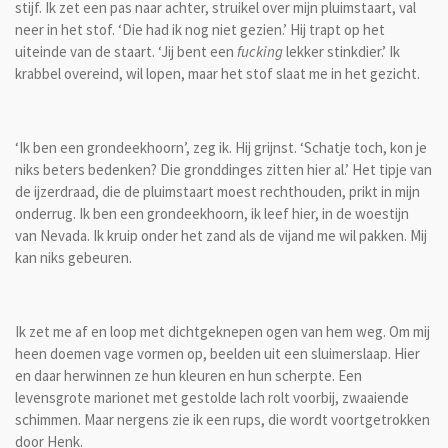
stijf. Ik zet een pas naar achter, struikel over mijn pluimstaart, val
neer in het stof. ‘Die had ik nog niet gezien.’ Hij trapt op het
uiteinde van de staart. ‘Jij bent een
fucking
lekker stinkdier.’ Ik
krabbel overeind, wil lopen, maar het stof slaat me in het gezicht.
‘Ik ben een grondeekhoorn’, zeg ik. Hij grijnst. ‘Schatje toch, kon je
niks beters bedenken? Die gronddinges zitten hier al.’ Het tipje van
de ijzerdraad, die de pluimstaart moest rechthouden, prikt in mijn
onderrug. Ik ben een grondeekhoorn, ik leef hier, in de woestijn
van Nevada. Ik kruip onder het zand als de vijand me wil pakken. Mij
kan niks gebeuren.
Ik zet me af en loop met dichtgeknepen ogen van hem weg. Om mij
heen doemen vage vormen op, beelden uit een sluimerslaap. Hier
en daar herwinnen ze hun kleuren en hun scherpte. Een
levensgrote marionet met gestolde lach rolt voorbij, zwaaiende
schimmen. Maar nergens zie ik een rups, die wordt voortgetrokken
door Henk.