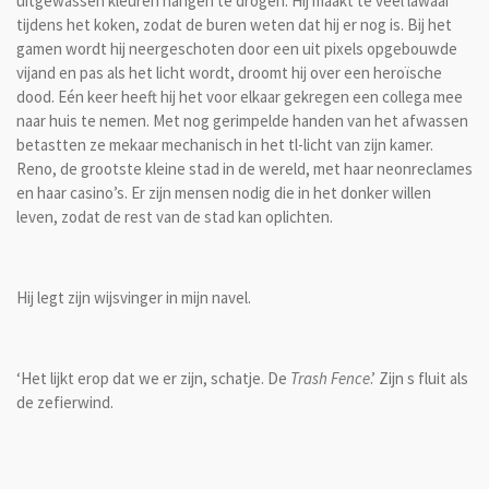
uitgewassen kleuren hangen te drogen. Hij maakt te veel lawaai
tijdens het koken, zodat de buren weten dat hij er nog is. Bij het
gamen wordt hij neergeschoten door een uit pixels opgebouwde
vijand en pas als het licht wordt, droomt hij over een heroïsche
dood. Eén keer heeft hij het voor elkaar gekregen een collega mee
naar huis te nemen. Met nog gerimpelde handen van het afwassen
betastten ze mekaar mechanisch in het tl-licht van zijn kamer.
Reno, de grootste kleine stad in de wereld, met haar neonreclames
en haar casino’s. Er zijn mensen nodig die in het donker willen
leven, zodat de rest van de stad kan oplichten.
Hij legt zijn wijsvinger in mijn navel.
‘Het lijkt erop dat we er zijn, schatje. De
Trash Fence
.’ Zijn s fluit als
de zefierwind.