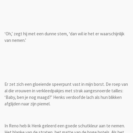
‘Oh,’ zegt hij met een dunne stem, ‘dan wil ie het er waarschijnlijk
van nemen.’
Er zet zich een gloeiende speerpunt vast in mijn borst. De roep van
al die vrouwen in verkleedpakjes met strak aangesnoerde tailles:
‘Baby, ben je nog maagd?’ Henks verdoofde lach als hun blikken
afglijden naar zijn piemel.
In Reno heb ik Henk geleerd een goede schutkleur aan te nemen.
Het blanke van de straten, het matte van de hoge hotels. Als het