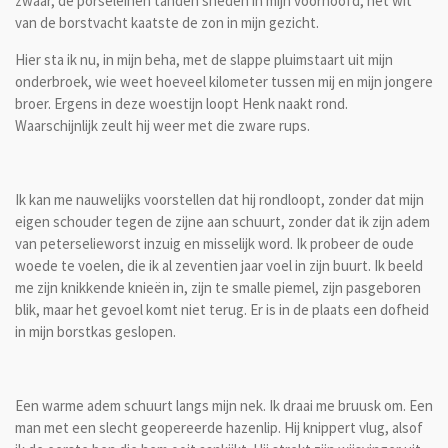
zwaar, de porseleinen tanden sneden in mijn voorhoofd, het wit
van de borstvacht kaatste de zon in mijn gezicht.
Hier sta ik nu, in mijn beha, met de slappe pluimstaart uit mijn
onderbroek, wie weet hoeveel kilometer tussen mij en mijn jongere
broer. Ergens in deze woestijn loopt Henk naakt rond.
Waarschijnlijk zeult hij weer met die zware rups.
Ik kan me nauwelijks voorstellen dat hij rondloopt, zonder dat mijn
eigen schouder tegen de zijne aan schuurt, zonder dat ik zijn adem
van peterselieworst inzuig en misselijk word. Ik probeer de oude
woede te voelen, die ik al zeventien jaar voel in zijn buurt. Ik beeld
me zijn knikkende knieën in, zijn te smalle piemel, zijn pasgeboren
blik, maar het gevoel komt niet terug. Er is in de plaats een dofheid
in mijn borstkas geslopen.
Een warme adem schuurt langs mijn nek. Ik draai me bruusk om. Een
man met een slecht geopereerde hazenlip. Hij knippert vlug, alsof