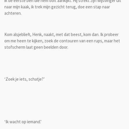
ik de eerste ben die hem ooit aankijkt. Hij strekt zijn wijsvinger uit
naar mijn kaak, ik trek mijn gezicht terug, doe een stap naar
achteren.
Kom alsjeblieft, Henk, naakt, met dat beest, kom dan. Ik probeer
om me heen te kijken, zoek de contouren van een rups, maar het
stofscherm laat geen beelden door.
‘Zoek je iets, schatje?’
‘Ik wacht op iemand.’