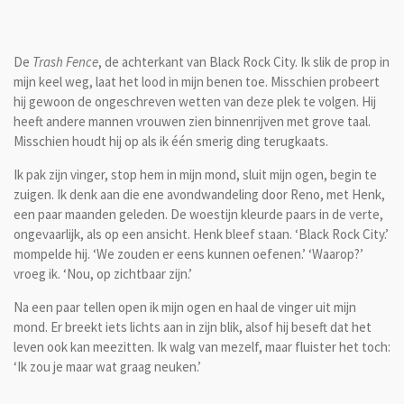
De
Trash Fence
, de achterkant van Black Rock City. Ik slik de prop in
mijn keel weg, laat het lood in mijn benen toe. Misschien probeert
hij gewoon de ongeschreven wetten van deze plek te volgen. Hij
heeft andere mannen vrouwen zien binnenrijven met grove taal.
Misschien houdt hij op als ik één smerig ding terugkaats.
Ik pak zijn vinger, stop hem in mijn mond, sluit mijn ogen, begin te
zuigen. Ik denk aan die ene avondwandeling door Reno, met Henk,
een paar maanden geleden. De woestijn kleurde paars in de verte,
ongevaarlijk, als op een ansicht. Henk bleef staan. ‘Black Rock City.’
mompelde hij. ‘We zouden er eens kunnen oefenen.’ ‘Waarop?’
vroeg ik. ‘Nou, op zichtbaar zijn.’
Na een paar tellen open ik mijn ogen en haal de vinger uit mijn
mond. Er breekt iets lichts aan in zijn blik, alsof hij beseft dat het
leven ook kan meezitten. Ik walg van mezelf, maar fluister het toch:
‘Ik zou je maar wat graag neuken.’