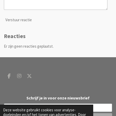
Verstuur reactie
Reacties
Er zijn geen reacties geplaatst.
F
I
X
a
n
c
s
e
t
b
a
Schrijf je in voor onze nieuwsbrief
o
g
o
r
Deze website gebruikt cookies voor analyse-
k
a
doeleinden en/of het tonen van advertenties. Door
m