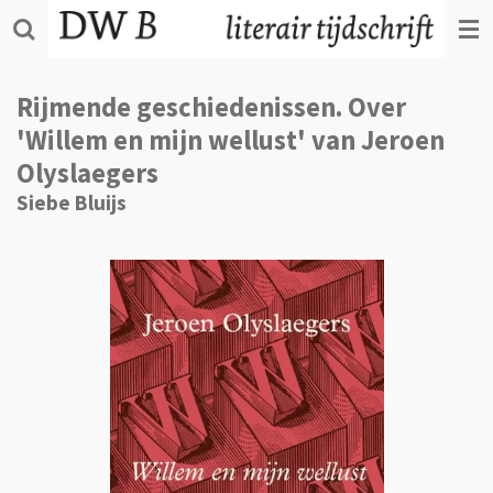
Ga
direct
naar
de
Rijmende geschiedenissen. Over
hoofdinhoud
'Willem en mijn wellust' van Jeroen
Olyslaegers
Siebe Bluijs