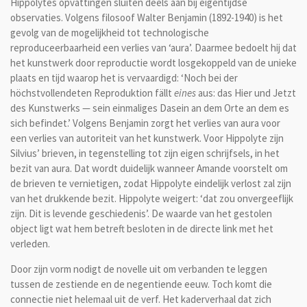
Hippolytes opvattingen sluiten deels aan bij eigentijdse
observaties. Volgens filosoof Walter Benjamin (1892-1940) is het
gevolg van de mogelijkheid tot technologische
reproduceerbaarheid een verlies van ‘aura’. Daarmee bedoelt hij dat
het kunstwerk door reproductie wordt losgekoppeld van de unieke
plaats en tijd waarop het is vervaardigd: ‘Noch bei der
höchstvollendeten Reproduktion fällt
eines
aus: das Hier und Jetzt
des Kunstwerks — sein einmaliges Dasein an dem Orte an dem es
sich befindet.’ Volgens Benjamin zorgt het verlies van aura voor
een verlies van autoriteit van het kunstwerk. Voor Hippolyte zijn
Silvius’ brieven, in tegenstelling tot zijn eigen schrijfsels, in het
bezit van aura. Dat wordt duidelijk wanneer Amande voorstelt om
de brieven te vernietigen, zodat Hippolyte eindelijk verlost zal zijn
van het drukkende bezit. Hippolyte weigert: ‘dat zou onvergeeflijk
zijn. Dit is levende geschiedenis’. De waarde van het gestolen
object ligt wat hem betreft besloten in de directe link met het
verleden.
Door zijn vorm nodigt de novelle uit om verbanden te leggen
tussen de zestiende en de negentiende eeuw. Toch komt die
connectie niet helemaal uit de verf. Het kaderverhaal dat zich