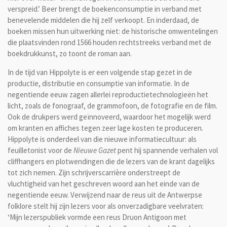
verspreid.’ Beer brengt de boekenconsumptie in verband met
benevelende middelen die hij zelf verkoopt. En inderdaad, de
boeken missen hun uitwerking niet: de historische omwentelingen
die plaatsvinden rond 1566 houden rechtstreeks verband met de
boekdrukkunst, zo toont de roman aan.
In de tijd van Hippolyte is er een volgende stap gezet in de
productie, distributie en consumptie van informatie. In de
negentiende eeuw zagen allerlei reproductietechnologieën het
licht, zoals de fonograaf, de grammofoon, de fotografie en de film.
Ook de drukpers werd geïnnoveerd, waardoor het mogelijk werd
om kranten en affiches tegen zeer lage kosten te produceren.
Hippolyte is onderdeel van die nieuwe informatiecultuur: als
feuilletonist voor de
Nieuwe Gazet
pent hij spannende verhalen vol
cliffhangers en plotwendingen die de lezers van de krant dagelijks
tot zich nemen. Zijn schrijverscarrière onderstreept de
vluchtigheid van het geschreven woord aan het einde van de
negentiende eeuw. Verwijzend naar de reus uit de Antwerpse
folklore stelt hij zijn lezers voor als onverzadigbare veelvraten:
‘Mijn lezerspubliek vormde een reus Druon Antigoon met