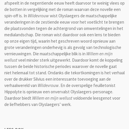
afspeelt in de negentiende eeuw heeft daarvoor te weinig vlees op
de botten in vergelijking met de roman waarvan deze novelle een
spin-off is. In
Wildevrouw
wist Olyslaegers de maatschappelijke
veranderingen in de zestiende eeuw voor het voetlicht te brengen
die plaatsvonden tegen de achtergrond van omwentelingen in het
medialandschap. Die roman wist daardoor ook een lens te bieden
op onze eigen tijd, waarin het geschreven woord opnieuw aan
grote veranderingen onderhevig is als gevolg van technologische
vernieuwingen. Die maatschappelijke blik is in
Willem en mijn
wellust
veel minder sterk uitgewerkt. Daardoor komt de koppeling
tussen de beide historische periodes waarover de novelle gaat
niet helemaal tot stand. Ondanks die tekortkomingen is het verhaal
over de drukker Silvius een interessante toevoeging aan de
verhaalwereld van
Wildevrouw
. En de overspelige feuilletonist
Hippolyte is opnieuw een onvervalst Olyslaegers-personage.
Daardoor biedt
Willem en mijn wellust
voldoende leesgenot voor
de liefhebbers van Olyslaegers’ werk.