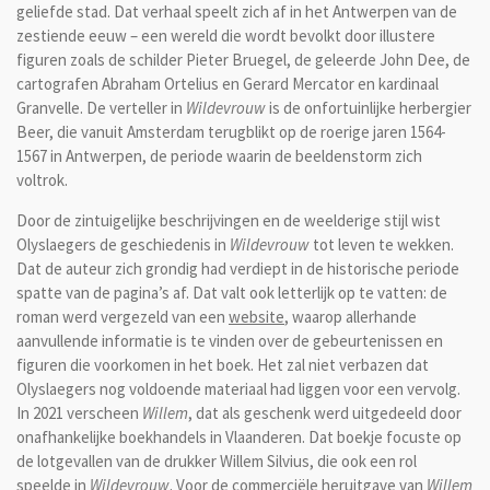
geliefde stad. Dat verhaal speelt zich af in het Antwerpen van de
zestiende eeuw – een wereld die wordt bevolkt door illustere
figuren zoals de schilder Pieter Bruegel, de geleerde John Dee, de
cartografen Abraham Ortelius en Gerard Mercator en kardinaal
Granvelle. De verteller in
Wildevrouw
is de onfortuinlijke herbergier
Beer, die vanuit Amsterdam terugblikt op de roerige jaren 1564-
1567 in Antwerpen, de periode waarin de beeldenstorm zich
voltrok.
Door de zintuigelijke beschrijvingen en de weelderige stijl wist
Olyslaegers de geschiedenis in
Wildevrouw
tot leven te wekken.
Dat de auteur zich grondig had verdiept in de historische periode
spatte van de pagina’s af. Dat valt ook letterlijk op te vatten: de
roman werd vergezeld van een
website
, waarop allerhande
aanvullende informatie is te vinden over de gebeurtenissen en
figuren die voorkomen in het boek. Het zal niet verbazen dat
Olyslaegers nog voldoende materiaal had liggen voor een vervolg.
In 2021 verscheen
Willem
, dat als geschenk werd uitgedeeld door
onafhankelijke boekhandels in Vlaanderen. Dat boekje focuste op
de lotgevallen van de drukker Willem Silvius, die ook een rol
speelde in
Wildevrouw
. Voor de commerciële heruitgave van
Willem