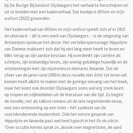
bij De Bezige Bij besloot Olyslaegers het verhaal te herschrijven en
uit te breiden met een kaderverhaal. Dat boekje is
Willem en mijn
wellust
(2022) geworden.
Het kaderverhaal van
Willem en mijn wellust
speelt zich af in 1910
en uiteraard -- dit is een werk van Olyslaegers -- is de omgeving van
Antwerpen opnieuw het decor. Het vertellerspersonage Hippolyte
van Damme realiseert zich dat hij niet lang meer heeft te leven en
blikt terug op zijn aardse bestaan. Hij overdenkt zijn carrière als
schrijver, zijn losbandige leven, zijn weinig gelukkige huwelijk en de
ontmoetingen met zijn mysterieuze minnares Amande. Dat de
sfeer van de jaren rond 1900 in deze novelle niet écht tot leven wil
komen heeft allicht te maken met de geringe omvang van het boek,
maar het komt ook doordat Olyslaegers soms wel erg sterk leunt
op tropen en stijlmiddelen uit de literatuur van die tijd. Zo begint
de novelle, net als talloze romans uit de late negentiende eeuw,
met een ontmoeting op een trein – hét symbool van de
voortdenderende moderniteit. Ook het eerste gesprek van
Hippolyte en Amande past wel heel typisch in het
fin de siècle
:
‘Over occulte kennis sprak ze, alsook over magnetisme, de aard