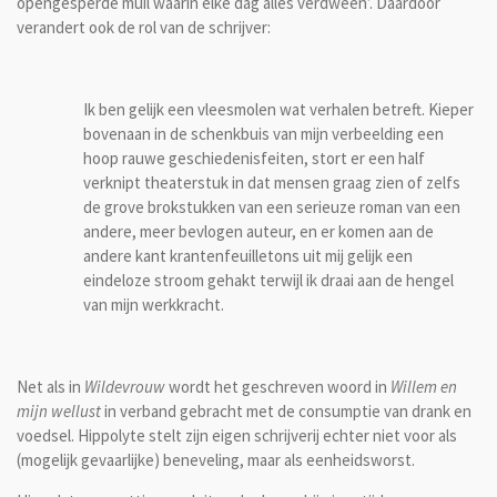
opengesperde muil waarin elke dag alles verdween’. Daardoor
verandert ook de rol van de schrijver:
Ik ben gelijk een vleesmolen wat verhalen betreft. Kieper
bovenaan in de schenkbuis van mijn verbeelding een
hoop rauwe geschiedenisfeiten, stort er een half
verknipt theaterstuk in dat mensen graag zien of zelfs
de grove brokstukken van een serieuze roman van een
andere, meer bevlogen auteur, en er komen aan de
andere kant krantenfeuilletons uit mij gelijk een
eindeloze stroom gehakt terwijl ik draai aan de hengel
van mijn werkkracht.
Net als in
Wildevrouw
wordt het geschreven woord in
Willem en
mijn wellust
in verband gebracht met de consumptie van drank en
voedsel. Hippolyte stelt zijn eigen schrijverij echter niet voor als
(mogelijk gevaarlijke) beneveling, maar als eenheidsworst.