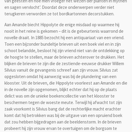
van geesten en hoe men vroeger het wezen der planten in mythen
en sagen vervlocht’. Doordat deze onderwerpen verder niet
terugkeren verworden ze tot bordkartonnen decorstukken.
Aan Amande biecht Hippolyte de enige misdaad op waarmee hij
nooit in het reine is gekomen – dit is de gebeurtenis waarrond de
novelle draait. In 1885 bezocht hij een antiquariaat van een vriend.
Toen een bijzonder bundeltje brieven uit een boek viel en in zijn
schoot belandde, besloot hij zijn vriend niet van de ontdekking op
de hoogte te stellen, maar de brieven achterover te drukken. Het
blijken de brieven te zijn die de zestiende-eeuwse drukker Willem
Silvius vanuit de gevangenis schreef aan zijn vrouw. Silvius zat
opgesloten omdat hij aanwezig was bij de plundering van een
klooster. Uit de brieven, die Hippolyte voorleest aan Amande en die
in de novelle zijn opgenomen, blijkt echter dat hij op de plaats
delict was om de unieke boekencollectie van het klooster te
beschermen tegen de woeste meute. Terwijl hij afwacht tot zijn
zaak voorkomt is Silvius bang dat de rechterlijke macht erachter
komt dat hij betrokken was bij de uitgave van een opruiend boek
dat zou hebben bijgedragen aan de beeldenstorm. In de brieven
probeert hij zijn vrouw ervan te overtuigen om de borgsom te