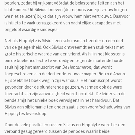
betalen, zodat hij vrijkomt vóórdat de belastende feiten aan het
licht komen. Uit Silvius’ brieven (de respons van zijn vrouw krijgen
we niet te lezen) blijkt dat zijn vrouw hem niet vertrouwt. Daarvoor
is hij iets te vaak teruggekeerd van nachtelijke escapades met
ongeloofwaardige smoesjes.
Net als Hippolyte is Silvius een schuinsmarcheerder en een dief
van de gelegenheid. Ook Silvius ontvreemdt een stuk tekst met
grote historische waarde van een vriend. Als hij in het klooster is
om de boekencollectie te verdedigen tegen de muitende horde
stuit hij op het manuscript van
De Heptameron
, dat wordt
toegeschreven aan de dertiende-eeuwse magiër Pietro d’Abano.
Hij steekt het boek weg in zijn wambuis. Het manuscript wordt
gevonden door de plunderende geuzen, waarmee ook de ware
toedracht van zijn aanwezigheid wordt ontdekt. De leider van de
bende smijt het unieke boek vervolgens in het haardvuur. Dat
Silvius aan bibliomanie ten onder gaat is een voorafschaduwing van
Hippolytes levensloop.
Door de vele parallellen tussen Silvius en Hippolyte wordt er een
verband gesuggereerd tussen de periodes waarin beide