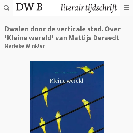
Ga
direct
naar
de
Dwalen door de verticale stad. Over
hoofdinhoud
'Kleine wereld' van Mattijs Deraedt
Marieke Winkler