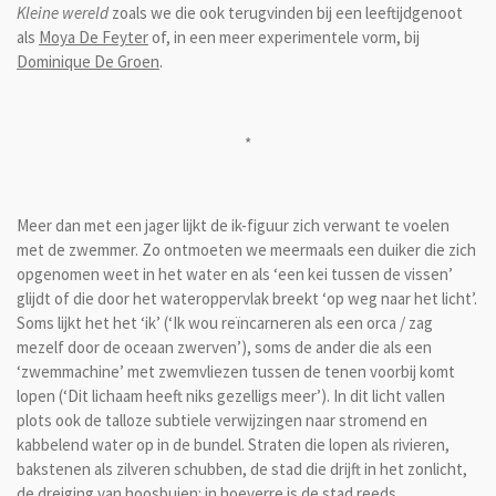
Kleine wereld
zoals we die ook terugvinden bij een leeftijdgenoot
als
Moya De Feyter
of, in een meer experimentele vorm, bij
Dominique De Groen
.
*
Meer dan met een jager lijkt de ik-figuur zich verwant te voelen
met de zwemmer. Zo ontmoeten we meermaals een duiker die zich
opgenomen weet in het water en als ‘een kei tussen de vissen’
glijdt of die door het wateroppervlak breekt ‘op weg naar het licht’.
Soms lijkt het het ‘ik’ (‘Ik wou reïncarneren als een orca / zag
mezelf door de oceaan zwerven’), soms de ander die als een
‘zwemmachine’ met zwemvliezen tussen de tenen voorbij komt
lopen (‘Dit lichaam heeft niks gezelligs meer’). In dit licht vallen
plots ook de talloze subtiele verwijzingen naar stromend en
kabbelend water op in de bundel. Straten die lopen als rivieren,
bakstenen als zilveren schubben, de stad die drijft in het zonlicht,
de dreiging van hoosbuien: in hoeverre is de stad reeds