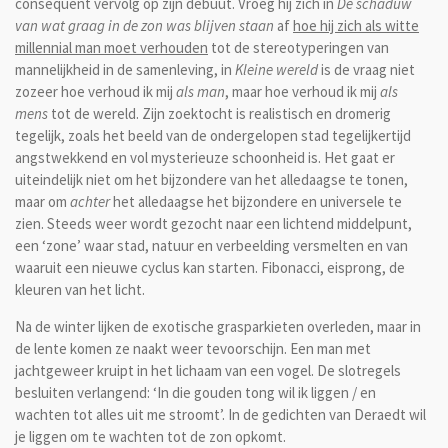
consequent vervolg op zijn debuut. Vroeg hij zich in
De schaduw
van wat graag in de zon was blijven staan
af
hoe hij zich als witte
millennial man moet verhouden
tot de stereotyperingen van
mannelijkheid in de samenleving, in
Kleine wereld
is de vraag niet
zozeer hoe verhoud ik mij
als man
, maar hoe verhoud ik mij
als
mens
tot de wereld. Zijn zoektocht is realistisch en dromerig
tegelijk, zoals het beeld van de ondergelopen stad tegelijkertijd
angstwekkend en vol mysterieuze schoonheid is. Het gaat er
uiteindelijk niet om het bijzondere van het alledaagse te tonen,
maar om
achter
het alledaagse het bijzondere en universele te
zien. Steeds weer wordt gezocht naar een lichtend middelpunt,
een ‘zone’ waar stad, natuur en verbeelding versmelten en van
waaruit een nieuwe cyclus kan starten. Fibonacci, eisprong, de
kleuren van het licht.
Na de winter lijken de exotische grasparkieten overleden, maar in
de lente komen ze naakt weer tevoorschijn. Een man met
jachtgeweer kruipt in het lichaam van een vogel. De slotregels
besluiten verlangend: ‘In die gouden tong wil ik liggen / en
wachten tot alles uit me stroomt’. In de gedichten van Deraedt wil
je liggen om te wachten tot de zon opkomt.