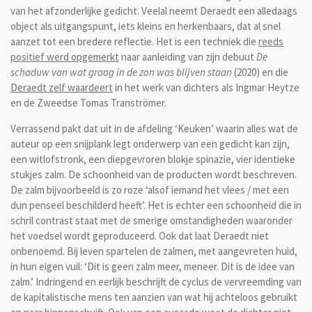
van het afzonderlijke gedicht. Veelal neemt Deraedt een alledaags
object als uitgangspunt, iets kleins en herkenbaars, dat al snel
aanzet tot een bredere reflectie. Het is een techniek die
reeds
positief werd opgemerkt
naar aanleiding van zijn debuut
De
schaduw van wat graag in de zon was blijven staan
(2020) en die
Deraedt zelf waardeert
in het werk van dichters als Ingmar Heytze
en de Zweedse Tomas Tranströmer.
Verrassend pakt dat uit in de afdeling ‘Keuken’ waarin alles wat de
auteur op een snijplank legt onderwerp van een gedicht kan zijn,
een witlofstronk, een diepgevroren blokje spinazie, vier identieke
stukjes zalm. De schoonheid van de producten wordt beschreven.
De zalm bijvoorbeeld is zo roze ‘alsof iemand het vlees / met een
dun penseel beschilderd heeft’. Het is echter een schoonheid die in
schril contrast staat met de smerige omstandigheden waaronder
het voedsel wordt geproduceerd. Ook dat laat Deraedt niet
onbenoemd. Bij leven spartelen de zalmen, met aangevreten huid,
in hun eigen vuil: ‘Dit is geen zalm meer, meneer. Dit is de idee van
zalm.’ Indringend en eerlijk beschrijft de cyclus de vervreemding van
de kapitalistische mens ten aanzien van wat hij achteloos gebruikt