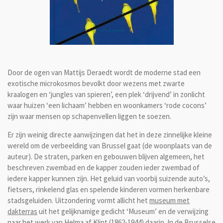
Door de ogen van Mattijs Deraedt wordt de moderne stad een
exotische microkosmos bevolkt door wezens met zwarte
kraalogen en ‘jungles van spieren’, een plek ‘drijvend’ in zonlicht
waar huizen ‘een lichaam’ hebben en woonkamers ‘rode cocons’
zijn waar mensen op schapenvellen liggen te soezen.
Er zijn weinig directe aanwijzingen dat het in deze zinnelijke kleine
wereld om de verbeelding van Brussel gaat (de woonplaats van de
auteur). De straten, parken en gebouwen blijven algemeen, het
beschreven zwembad en de kapper zouden ieder zwembad of
iedere kapper kunnen zijn. Het geluid van voorbij suizende auto’s,
fietsers, rinkelend glas en spelende kinderen vormen herkenbare
stadsgeluiden. Uitzondering vormt allicht het
museum met
dakterras
uit het gelijknamige gedicht ‘Museum’ en de verwijzing
naar het werk van
Helma af Klint
(1862-1944) daarin. In de Brusselse