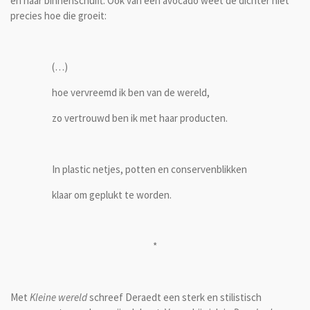
en naar binnenschuift. Ook van een avocado weet de dichter niet
precies hoe die groeit:
(…)
hoe vervreemd ik ben van de wereld,
zo vertrouwd ben ik met haar producten.
In plastic netjes, potten en conservenblikken
klaar om geplukt te worden.
*
Met
Kleine wereld
schreef Deraedt een sterk en stilistisch