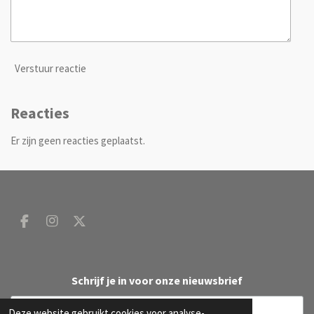
Verstuur reactie
Reacties
Er zijn geen reacties geplaatst.
F
I
X
a
n
c
s
e
t
b
a
Schrijf je in voor onze nieuwsbrief
o
g
o
r
Deze website gebruikt cookies voor analyse-