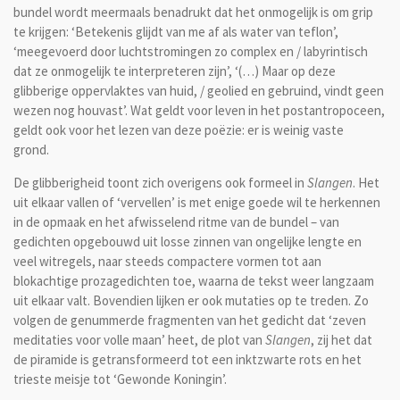
bundel wordt meermaals benadrukt dat het onmogelijk is om grip
te krijgen: ‘Betekenis glijdt van me af als water van teflon’,
‘meegevoerd door luchtstromingen zo complex en / labyrintisch
dat ze onmogelijk te interpreteren zijn’, ‘(…) Maar op deze
glibberige oppervlaktes van huid, / geolied en gebruind, vindt geen
wezen nog houvast’. Wat geldt voor leven in het postantropoceen,
geldt ook voor het lezen van deze poëzie: er is weinig vaste
grond.
De glibberigheid toont zich overigens ook formeel in
Slangen
. Het
uit elkaar vallen of ‘vervellen’ is met enige goede wil te herkennen
in de opmaak en het afwisselend ritme van de bundel – van
gedichten opgebouwd uit losse zinnen van ongelijke lengte en
veel witregels, naar steeds compactere vormen tot aan
blokachtige prozagedichten toe, waarna de tekst weer langzaam
uit elkaar valt. Bovendien lijken er ook mutaties op te treden. Zo
volgen de genummerde fragmenten van het gedicht dat ‘zeven
meditaties voor volle maan’ heet, de plot van
Slangen
, zij het dat
de piramide is getransformeerd tot een inktzwarte rots en het
trieste meisje tot ‘Gewonde Koningin’.