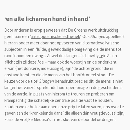
‘en alle lichamen hand in hand’
Door anderen is erop gewezen dat De Groens werk uitdrukking
geeft aan een ‘
antropocenische esthetiek
’. Ook
Slangen
appelleert
hieraan onder meer door het opvoeren van alternatieve lyrische
subjecten in een fluïde, gewelddadige omgeving die de mens tot
randfenomeen dwingt. Zowel de slangen als blowfly_girl2 – en
allicht zijn zij dezelfde – maar ook de woestijn en de onderkant
ervan (het donkere, moerassige), zijn ‘de achtergrond’ die in
opstand komt en die de mens van het hoofdtoneel stoot. De
keuze voor de titel
Slangen
benadrukt precies dit: de mens is niet
langer het vanzelfsprekende hoofdpersonage in de geschiedenis
van de aarde. In plaats van hierom te treuren en proberen om
krampachtig die schadelijke centrale positie vast te houden,
zouden we er beter aan doen onze grip te laten varen, ons over te
geven aan de ‘kronkelende dans’ die alleen dán vreugdevol zal zijn,
zoals de vrolijke Medusa’s in het slot van de bundel uitdragen: