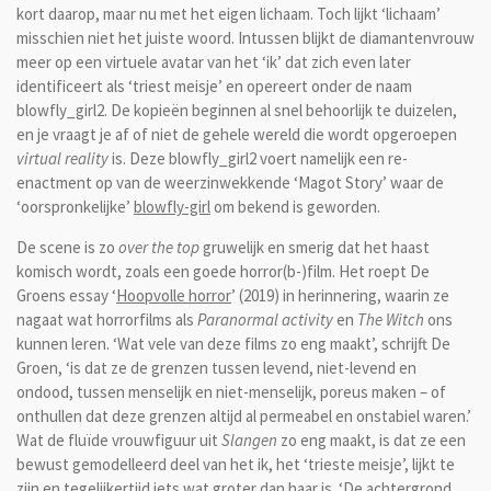
kort daarop, maar nu met het eigen lichaam. Toch lijkt ‘lichaam’
misschien niet het juiste woord. Intussen blijkt de diamantenvrouw
meer op een virtuele avatar van het ‘ik’ dat zich even later
identificeert als ‘triest meisje’ en opereert onder de naam
blowfly_girl2. De kopieën beginnen al snel behoorlijk te duizelen,
en je vraagt je af of niet de gehele wereld die wordt opgeroepen
virtual reality
is. Deze blowfly_girl2 voert namelijk een re-
enactment op van de weerzinwekkende ‘Magot Story’ waar de
‘oorspronkelijke’
blowfly-girl
om bekend is geworden.
De scene is zo
over the top
gruwelijk en smerig dat het haast
komisch wordt, zoals een goede horror(b-)film. Het roept De
Groens essay ‘
Hoopvolle horror
’ (2019) in herinnering, waarin ze
nagaat wat horrorfilms als
Paranormal activity
en
The Witch
ons
kunnen leren. ‘Wat vele van deze films zo eng maakt’, schrijft De
Groen, ‘is dat ze de grenzen tussen levend, niet-levend en
ondood, tussen menselijk en niet-menselijk, poreus maken – of
onthullen dat deze grenzen altijd al permeabel en onstabiel waren.’
Wat de fluïde vrouwfiguur uit
Slangen
zo eng maakt, is dat ze een
bewust gemodelleerd deel van het ik, het ‘trieste meisje’, lijkt te
zijn en tegelijkertijd iets wat groter dan haar is. ‘De achtergrond