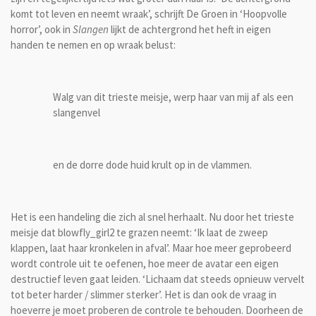
komt tot leven en neemt wraak’, schrijft De Groen in ‘Hoopvolle
horror’, ook in
Slangen
lijkt de achtergrond het heft in eigen
handen te nemen en op wraak belust:
Walg van dit trieste meisje, werp haar van mij af als een
slangenvel
en de dorre dode huid krult op in de vlammen.
Het is een handeling die zich al snel herhaalt. Nu door het trieste
meisje dat blowfly_girl2 te grazen neemt: ‘Ik laat de zweep
klappen, laat haar kronkelen in afval’. Maar hoe meer geprobeerd
wordt controle uit te oefenen, hoe meer de avatar een eigen
destructief leven gaat leiden. ‘Lichaam dat steeds opnieuw vervelt
tot beter harder / slimmer sterker’. Het is dan ook de vraag in
hoeverre je moet proberen de controle te behouden. Doorheen de