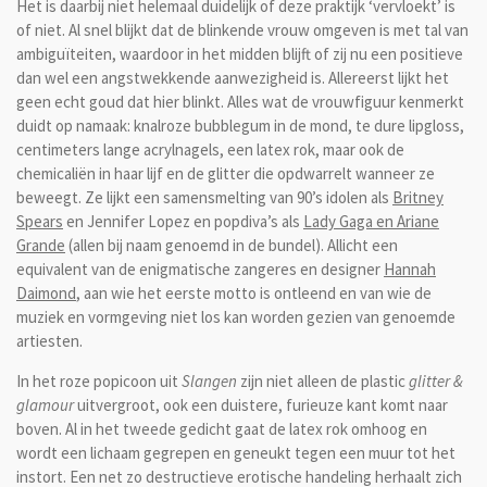
Het is daarbij niet helemaal duidelijk of deze praktijk ‘vervloekt’ is
of niet. Al snel blijkt dat de blinkende vrouw omgeven is met tal van
ambiguïteiten, waardoor in het midden blijft of zij nu een positieve
dan wel een angstwekkende aanwezigheid is. Allereerst lijkt het
geen echt goud dat hier blinkt. Alles wat de vrouwfiguur kenmerkt
duidt op namaak: knalroze bubblegum in de mond, te dure lipgloss,
centimeters lange acrylnagels, een latex rok, maar ook de
chemicaliën in haar lijf en de glitter die opdwarrelt wanneer ze
beweegt. Ze lijkt een samensmelting van 90’s idolen als
Britney
Spears
en Jennifer Lopez en popdiva’s als
Lady Gaga en Ariane
Grande
(allen bij naam genoemd in de bundel). Allicht een
equivalent van de enigmatische zangeres en designer
Hannah
Daimond
, aan wie het eerste motto is ontleend en van wie de
muziek en vormgeving niet los kan worden gezien van genoemde
artiesten.
In het roze popicoon uit
Slangen
zijn niet alleen de plastic
glitter &
glamour
uitvergroot, ook een duistere, furieuze kant komt naar
boven. Al in het tweede gedicht gaat de latex rok omhoog en
wordt een lichaam gegrepen en geneukt tegen een muur tot het
instort. Een net zo destructieve erotische handeling herhaalt zich