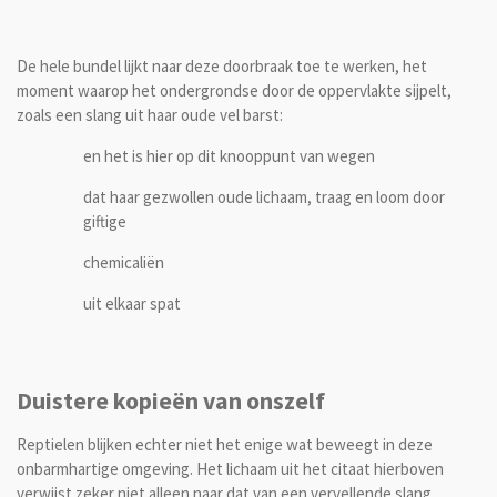
De hele bundel lijkt naar deze doorbraak toe te werken, het
moment waarop het ondergrondse door de oppervlakte sijpelt,
zoals een slang uit haar oude vel barst:
en het is hier op dit knooppunt van wegen
dat haar gezwollen oude lichaam, traag en loom door
giftige
chemicaliën
uit elkaar spat
Duistere kopieën van onszelf
Reptielen blijken echter niet het enige wat beweegt in deze
onbarmhartige omgeving. Het lichaam uit het citaat hierboven
verwijst zeker niet alleen naar dat van een vervellende slang.