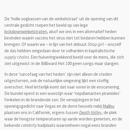
De ‘holle oogkassen van de winkelstraat’ uit de opening van dit
centrale gedicht roepen het beeld op van lege
lockdownwinkelstraten
, alsof we ons in een alternatief heden
bevinden waarin vaccins het virus niet tot bedaren hebben kunnen
brengen. Of waarin we – in lijn van het debuut
Shop girl
– onszelf
de das hebben omgedaan door te volharden in kapitalistische
supply chains
. Een huiveringwekkend beeld voor de mens, die zich
ziet uitgewist: in de Billboard Hot 100 geen songs maar slangen.
In deze ‘sarcofaag van het heden’ zijn niet alleen de steden
uitgestorven, ook de natuurlijke omgeving lijkt een stoffig
overschot. Heel letterlijk komt dat naar voren in de enscenering.
De bundel opent in een woestijn waar ‘nepdiamanten piramides’
fonkelen in de brandende zon. De verwijzingen in het
openingsgedicht naar Vegas en de dorre heuvels nabij
Malibu
plaatsen ons in Californië, ergens tussen
Death Valley
, de plek
waar de hoogste temperaturen op aarde worden gemeten, en de
bekende
celebrity
badplaats waaromheen nogal eens branden