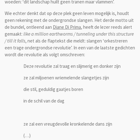
woeden: ‘dit landschap huilt geen tranen maar vlammen’.
Wie echter denkt dat op deze plek geen leven mogelijk is, houdt
geen rekening met de ondergrondse slangen. Het derde motto uit
de bundel, ontleend aan
Diane Di Prima
, heeft de lezer reeds alert
gemaakt:
like a million earthworms / tunneling under this structure
/ till it falls
, net als de flaptekst die meldt: slangen ‘orkestreren
een trage ondergrondse revolutie’. In een van de laatste gedichten
wordt die revolutie als volgt omschreven:
Deze revolutie zal traag en slijmerig en donker zijn
ze zal miljoenen wriemelende slangetjes zijn
die stil, geduldig gaatjes boren
in de schil van de dag
ze zal een vreugdevolle kronkelende dans zijn
(…)