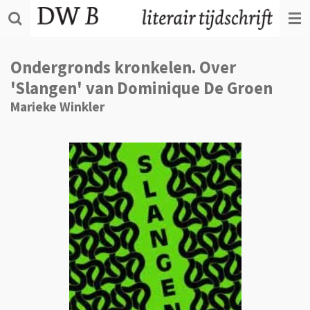
Ga
direct
naar
de
Ondergronds kronkelen. Over
hoofdinhoud
'Slangen' van Dominique De Groen
Marieke Winkler