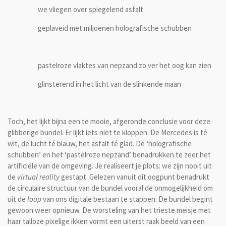
we vliegen over spiegelend asfalt
geplaveid met miljoenen holografische schubben
pastelroze vlaktes van nepzand zo ver het oog kan zien
glinsterend in het licht van de slinkende maan
Toch, het lijkt bijna een te mooie, afgeronde conclusie voor deze
glibberige bundel. Er lijkt iets niet te kloppen. De Mercedes is té
wit, de lucht té blauw, het asfalt té glad. De ‘holografische
schubben’ en het ‘pastelroze nepzand’ benadrukken te zeer het
artificiële van de omgeving. Je realiseert je plots: we zijn nooit uit
de
virtual reality
gestapt. Gelezen vanuit dit oogpunt benadrukt
de circulaire structuur van de bundel vooral de onmogelijkheid om
uit de
loop
van ons digitale bestaan te stappen. De bundel begint
gewoon weer opnieuw. De worsteling van het trieste meisje met
haar talloze pixelige ikken vormt een uiterst raak beeld van een