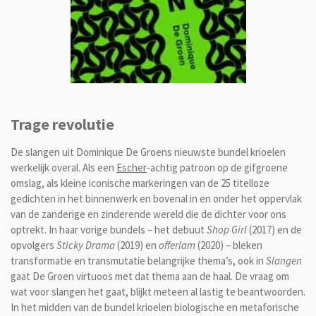
Trage revolutie
De slangen uit Dominique De Groens nieuwste bundel krioelen
werkelijk overal. Als een
Escher
-achtig patroon op de gifgroene
omslag, als kleine iconische markeringen van de 25 titelloze
gedichten in het binnenwerk en bovenal in en onder het oppervlak
van de zanderige en zinderende wereld die de dichter voor ons
optrekt. In haar vorige bundels – het debuut
Shop Girl
(2017) en de
opvolgers
Sticky Drama
(2019) en
offerlam
(2020) – bleken
transformatie en transmutatie belangrijke thema’s, ook in
Slangen
gaat De Groen virtuoos met dat thema aan de haal. De vraag om
wat voor slangen het gaat, blijkt meteen al lastig te beantwoorden.
In het midden van de bundel krioelen biologische en metaforische