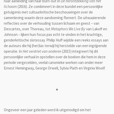
naar aanleiding van haar burn-out in
De herontdekking van het
lichaam
(2016). Ze combineert in deze bundel een persoonlijke
getuigenis met cultuurkritische beschouwingen over de
samenleving waarin deze aandoening floreert. De uitwaaierende
reflecties over de verhouding tussen lichaam en geest – van
Descartes, over Thoreau, tot
Metaphors We Live By
van Lakoff en
Johnson – lijken hun focus pas echt te vinden in het krachtige,
genderkritische slotessay. Philip Huff wijdde een reeks essays aan
de auteurs die hij (her)las terwijl hij herstelde van een ingrijpende
operatie. In
Het verdriet van anderen
(2015) integreert hij dit
persoonlijke verhaal in opstellen over de boeken die hem in deze
periode vergezelden, veelal canonieke werken van onder meer
Ernest Hemingway, George Orwell, Sylvia Plath en Virginia Woolf.
*
Ongeveer een jaar geleden werd ik uitgenodigd om het