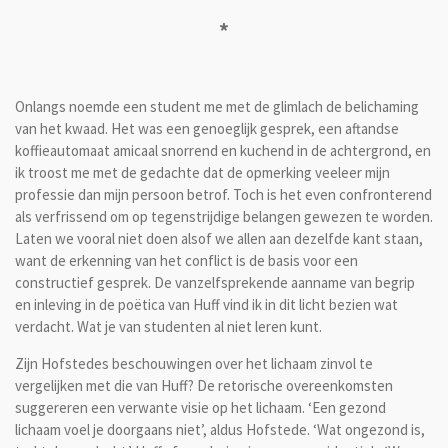
*
Onlangs noemde een student me met de glimlach de belichaming
van het kwaad. Het was een genoeglijk gesprek, een aftandse
koffieautomaat amicaal snorrend en kuchend in de achtergrond, en
ik troost me met de gedachte dat de opmerking veeleer mijn
professie dan mijn persoon betrof. Toch is het even confronterend
als verfrissend om op tegenstrijdige belangen gewezen te worden.
Laten we vooral niet doen alsof we allen aan dezelfde kant staan,
want de erkenning van het conflict is de basis voor een
constructief gesprek. De vanzelfsprekende aanname van begrip
en inleving in de poëtica van Huff vind ik in dit licht bezien wat
verdacht. Wat je van studenten al niet leren kunt.
Zijn Hofstedes beschouwingen over het lichaam zinvol te
vergelijken met die van Huff? De retorische overeenkomsten
suggereren een verwante visie op het lichaam. ‘Een gezond
lichaam voel je doorgaans niet’, aldus Hofstede. ‘Wat ongezond is,