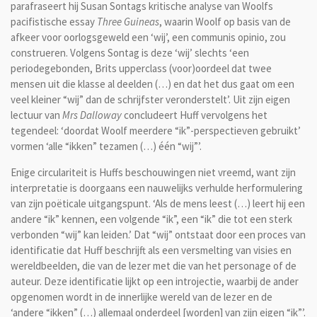
parafraseert hij Susan Sontags kritische analyse van Woolfs
pacifistische essay
Three Guineas
, waarin Woolf op basis van de
afkeer voor oorlogsgeweld een ‘wij’, een communis opinio, zou
construeren. Volgens Sontag is deze ‘wij’ slechts ‘een
periodegebonden, Brits upperclass (voor)oordeel dat twee
mensen uit die klasse al deelden (…) en dat het dus gaat om een
veel kleiner “wij” dan de schrijfster veronderstelt’. Uit zijn eigen
lectuur van
Mrs Dalloway
concludeert Huff vervolgens het
tegendeel: ‘doordat Woolf meerdere “ik”-perspectieven gebruikt’
vormen ‘alle “ikken” tezamen (…) één “wij”’.
Enige circulariteit is Huffs beschouwingen niet vreemd, want zijn
interpretatie is doorgaans een nauwelijks verhulde herformulering
van zijn poëticale uitgangspunt. ‘Als de mens leest (…) leert hij een
andere “ik” kennen, een volgende “ik”, een “ik” die tot een sterk
verbonden “wij” kan leiden.’ Dat “wij” ontstaat door een proces van
identificatie dat Huff beschrijft als een versmelting van visies en
wereldbeelden, die van de lezer met die van het personage of de
auteur. Deze identificatie lijkt op een introjectie, waarbij de ander
opgenomen wordt in de innerlijke wereld van de lezer en de
‘andere “ikken” (…) allemaal onderdeel [worden] van zijn eigen “ik”’.