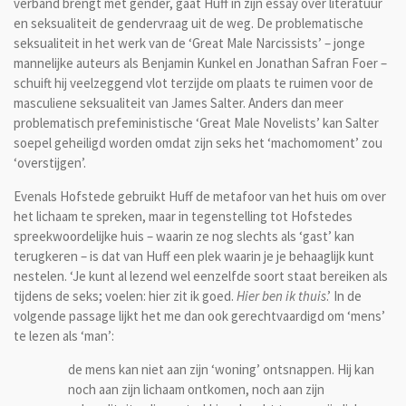
verband brengt met gender, gaat Huff in zijn essay over literatuur
en seksualiteit de gendervraag uit de weg. De problematische
seksualiteit in het werk van de ‘Great Male Narcissists’ – jonge
mannelijke auteurs als Benjamin Kunkel en Jonathan Safran Foer –
schuift hij veelzeggend vlot terzijde om plaats te ruimen voor de
masculiene seksualiteit van James Salter. Anders dan meer
problematisch prefeministische ‘Great Male Novelists’ kan Salter
soepel geheiligd worden omdat zijn seks het ‘machomoment’ zou
‘overstijgen’.
Evenals Hofstede gebruikt Huff de metafoor van het huis om over
het lichaam te spreken, maar in tegenstelling tot Hofstedes
spreekwoordelijke huis – waarin ze nog slechts als ‘gast’ kan
terugkeren – is dat van Huff een plek waarin je je behaaglijk kunt
nestelen. ‘Je kunt al lezend wel eenzelfde soort staat bereiken als
tijdens de seks; voelen: hier zit ik goed.
Hier ben ik thuis
.’ In de
volgende passage lijkt het me dan ook gerechtvaardigd om ‘mens’
te lezen als ‘man’:
de mens kan niet aan zijn ‘woning’ ontsnappen. Hij kan
noch aan zijn lichaam ontkomen, noch aan zijn