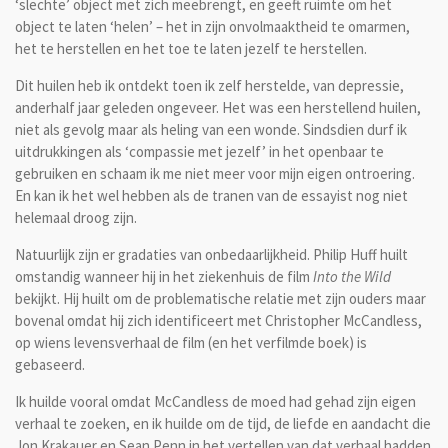
‘slechte’ object met zich meebrengt, en geeft ruimte om het
object te laten ‘helen’ – het in zijn onvolmaaktheid te omarmen,
het te herstellen en het toe te laten jezelf te herstellen.
Dit huilen heb ik ontdekt toen ik zelf herstelde, van depressie,
anderhalf jaar geleden ongeveer. Het was een herstellend huilen,
niet als gevolg maar als heling van een wonde. Sindsdien durf ik
uitdrukkingen als ‘compassie met jezelf’ in het openbaar te
gebruiken en schaam ik me niet meer voor mijn eigen ontroering.
En kan ik het wel hebben als de tranen van de essayist nog niet
helemaal droog zijn.
Natuurlijk zijn er gradaties van onbedaarlijkheid. Philip Huff huilt
omstandig wanneer hij in het ziekenhuis de film
Into the Wild
bekijkt. Hij huilt om de problematische relatie met zijn ouders maar
bovenal omdat hij zich identificeert met Christopher McCandless,
op wiens levensverhaal de film (en het verfilmde boek) is
gebaseerd.
Ik huilde vooral omdat McCandless de moed had gehad zijn eigen
verhaal te zoeken, en ik huilde om de tijd, de liefde en aandacht die
Jon Krakauer en Sean Penn in het vertellen van dat verhaal hadden