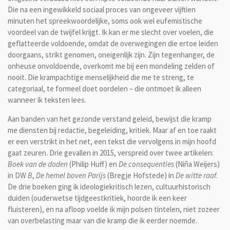
Die na een ingewikkeld sociaal proces van ongeveer vijftien
minuten het spreekwoordelijke, soms ook wel eufemistische
voordeel van de twijfel krijgt. Ik kan er me slecht over voelen, die
geflatteerde voldoende, omdat de overwegingen die ertoe leiden
doorgaans, strikt genomen, oneigenlijk zijn. Zijn tegenhanger, de
onheuse onvoldoende, overkomt me bij een mondeling zelden of
nooit. Die krampachtige menselijkheid die me te streng, te
categoriaal, te formeel doet oordelen – die ontmoet ik alleen
wanneer ik teksten lees.
Aan banden van het gezonde verstand geleid, bewijst die kramp
me diensten bij redactie, begeleiding, kritiek. Maar af en toe raakt
er een verstrikt in het net, een tekst die vervolgens in mijn hoofd
gaat zeuren. Drie gevallen in 2015, verspreid over twee artikelen:
Boek van de doden
(Philip Huff) en
De consequenties
(Niña Weijers)
in DW
B
,
De hemel boven Parijs
(Bregje Hofstede) in
De witte raaf
.
De drie boeken ging ik ideologiekritisch lezen, cultuurhistorisch
duiden (ouderwetse tijdgeestkritiek, hoorde ik een keer
fluisteren), en na afloop voelde ik mijn polsen tintelen, niet zozeer
van overbelasting maar van die kramp die ik eerder noemde.