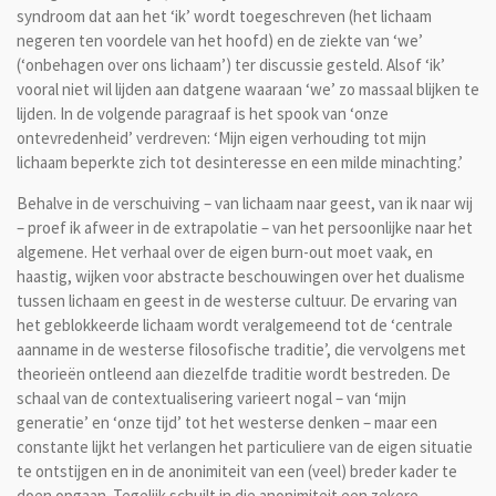
syndroom dat aan het ‘ik’ wordt toegeschreven (het lichaam
negeren ten voordele van het hoofd) en de ziekte van ‘we’
(‘onbehagen over ons lichaam’) ter discussie gesteld. Alsof ‘ik’
vooral niet wil lijden aan datgene waaraan ‘we’ zo massaal blijken te
lijden. In de volgende paragraaf is het spook van ‘onze
ontevredenheid’ verdreven: ‘Mijn eigen verhouding tot mijn
lichaam beperkte zich tot desinteresse en een milde minachting.’
Behalve in de verschuiving – van lichaam naar geest, van ik naar wij
– proef ik afweer in de extrapolatie – van het persoonlijke naar het
algemene. Het verhaal over de eigen burn-out moet vaak, en
haastig, wijken voor abstracte beschouwingen over het dualisme
tussen lichaam en geest in de westerse cultuur. De ervaring van
het geblokkeerde lichaam wordt veralgemeend tot de ‘centrale
aanname in de westerse filosofische traditie’, die vervolgens met
theorieën ontleend aan diezelfde traditie wordt bestreden. De
schaal van de contextualisering varieert nogal – van ‘mijn
generatie’ en ‘onze tijd’ tot het westerse denken – maar een
constante lijkt het verlangen het particuliere van de eigen situatie
te ontstijgen en in de anonimiteit van een (veel) breder kader te
doen opgaan. Tegelijk schuilt in die anonimiteit een zekere