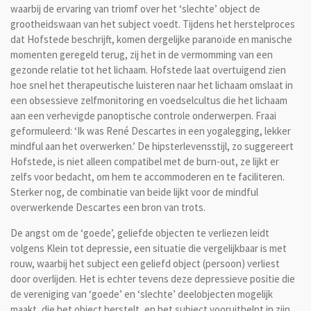
waarbij de ervaring van triomf over het ‘slechte’ object de
grootheidswaan van het subject voedt. Tijdens het herstelproces
dat Hofstede beschrijft, komen dergelijke paranoïde en manische
momenten geregeld terug, zij het in de vermomming van een
gezonde relatie tot het lichaam. Hofstede laat overtuigend zien
hoe snel het therapeutische luisteren naar het lichaam omslaat in
een obsessieve zelfmonitoring en voedselcultus die het lichaam
aan een verhevigde panoptische controle onderwerpen. Fraai
geformuleerd: ‘Ik was René Descartes in een yogalegging, lekker
mindful aan het overwerken.’ De hipsterlevensstijl, zo suggereert
Hofstede, is niet alleen compatibel met de burn-out, ze lijkt er
zelfs voor bedacht, om hem te accommoderen en te faciliteren.
Sterker nog, de combinatie van beide lijkt voor de mindful
overwerkende Descartes een bron van trots.
De angst om de ‘goede’, geliefde objecten te verliezen leidt
volgens Klein tot depressie, een situatie die vergelijkbaar is met
rouw, waarbij het subject een geliefd object (persoon) verliest
door overlijden. Het is echter tevens deze depressieve positie die
de vereniging van ‘goede’ en ‘slechte’ deelobjecten mogelijk
maakt, die het object herstelt, en het subject vooruithelpt in zijn