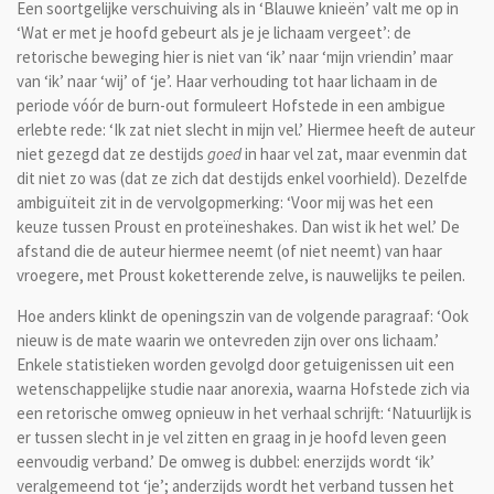
Een soortgelijke verschuiving als in ‘Blauwe knieën’ valt me op in
‘Wat er met je hoofd gebeurt als je je lichaam vergeet’: de
retorische beweging hier is niet van ‘ik’ naar ‘mijn vriendin’ maar
van ‘ik’ naar ‘wij’ of ‘je’. Haar verhouding tot haar lichaam in de
periode vóór de burn-out formuleert Hofstede in een ambigue
erlebte rede: ‘Ik zat niet slecht in mijn vel.’ Hiermee heeft de auteur
niet gezegd dat ze destijds
goed
in haar vel zat, maar evenmin dat
dit niet zo was (dat ze zich dat destijds enkel voorhield). Dezelfde
ambiguïteit zit in de vervolgopmerking: ‘Voor mij was het een
keuze tussen Proust en proteïneshakes. Dan wist ik het wel.’ De
afstand die de auteur hiermee neemt (of niet neemt) van haar
vroegere, met Proust koketterende zelve, is nauwelijks te peilen.
Hoe anders klinkt de openingszin van de volgende paragraaf: ‘Ook
nieuw is de mate waarin we ontevreden zijn over ons lichaam.’
Enkele statistieken worden gevolgd door getuigenissen uit een
wetenschappelijke studie naar anorexia, waarna Hofstede zich via
een retorische omweg opnieuw in het verhaal schrijft: ‘Natuurlijk is
er tussen slecht in je vel zitten en graag in je hoofd leven geen
eenvoudig verband.’ De omweg is dubbel: enerzijds wordt ‘ik’
veralgemeend tot ‘je’; anderzijds wordt het verband tussen het