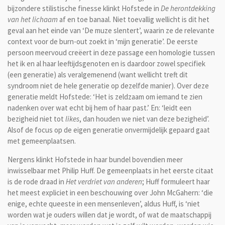
bijzondere stilistische finesse klinkt Hofstede in
De herontdekking
van het lichaam
af en toe banaal. Niet toevallig wellicht is dit het
geval aan het einde van ‘De muze slentert’, waarin ze de relevante
context voor de burn-out zoekt in ‘mijn generatie’. De eerste
persoon meervoud creëert in deze passage een homologie tussen
het ik en al haar leeftijdsgenoten en is daardoor zowel specifiek
(een generatie) als veralgemenend (want wellicht treft dit
syndroom niet de hele generatie op dezelfde manier). Over deze
generatie meldt Hofstede: ‘Het is zeldzaam om iemand te zien
nadenken over wat echt bij hem of haar past.’ En: ‘leidt een
bezigheid niet tot
likes
, dan houden we niet van deze bezigheid’.
Alsof de focus op de eigen generatie onvermijdelijk gepaard gaat
met gemeenplaatsen.
Nergens klinkt Hofstede in haar bundel bovendien meer
inwisselbaar met Philip Huff. De gemeenplaats in het eerste citaat
is de rode draad in
Het verdriet van anderen
; Huff formuleert haar
het meest expliciet in een beschouwing over John McGahern: ‘die
enige, echte queeste in een mensenleven’, aldus Huff, is ‘niet
worden wat je ouders willen dat je wordt, of wat de maatschappij