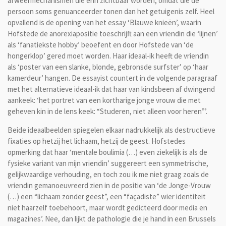
afweermechanismen die erin zichtbaar worden, omdat die de
persoon soms genuanceerder tonen dan het getuigenis zelf. Heel
opvallend is de opening van het essay ‘Blauwe knieën’, waarin
Hofstede de anorexiapositie toeschrijft aan een vriendin die ‘lijnen’
als ‘fanatiekste hobby’ beoefent en door Hofstede van ‘de
hongerklop’ gered moet worden. Haar ideaal-ik heeft de vriendin
als ‘poster van een slanke, blonde, gebronsde surfster’ op ‘haar
kamerdeur’ hangen. De essayist countert in de volgende paragraaf
met het alternatieve ideaal-ik dat haar van kindsbeen af dwingend
aankeek: ‘het portret van een kortharige jonge vrouw die met
geheven kin in de lens keek: “Studeren, niet alleen voor heren”’.
Beide ideaalbeelden spiegelen elkaar nadrukkelijk als destructieve
fixaties op hetzij het lichaam, hetzij de geest. Hofstedes
opmerking dat haar ‘mentale boulimia (…) even ziekelijk is als de
fysieke variant van mijn vriendin’ suggereert een symmetrische,
gelijkwaardige verhouding, en toch zou ik me niet graag zoals de
vriendin gemanoeuvreerd zien in de positie van ‘de Jonge-Vrouw
(…) een “lichaam zonder geest”, een “façadiste” wier identiteit
niet haarzelf toebehoort, maar wordt gedicteerd door media en
magazines’. Nee, dan lijkt de pathologie die je hand in een Brussels