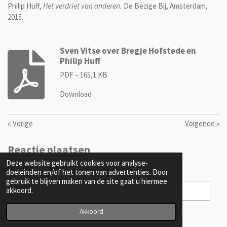
Philip Huff,
Het verdriet van anderen.
De Bezige Bij, Amsterdam,
2015.
Sven Vitse over Bregje Hofstede en
Philip Huff
PDF – 165,1 KB
Download
«
Vorige
Volgende
»
Reactie plaatsen
Deze website gebruikt cookies voor analyse-
Naam *
doeleinden en/of het tonen van advertenties. Door
gebruik te blijven maken van de site gaat u hiermee
akkoord.
Akkoord
E-mailadres *