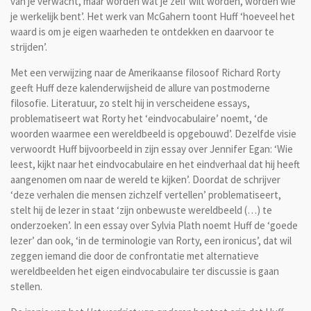
van je verwacht, maar worden wat je zelf wilt worden, worden wie
je werkelijk bent’. Het werk van McGahern toont Huff ‘hoeveel het
waard is om je eigen waarheden te ontdekken en daarvoor te
strijden’.
Met een verwijzing naar de Amerikaanse filosoof Richard Rorty
geeft Huff deze kalenderwijsheid de allure van postmoderne
filosofie. Literatuur, zo stelt hij in verscheidene essays,
problematiseert wat Rorty het ‘eindvocabulaire’ noemt, ‘de
woorden waarmee een wereldbeeld is opgebouwd’. Dezelfde visie
verwoordt Huff bijvoorbeeld in zijn essay over Jennifer Egan: ‘Wie
leest, kijkt naar het eindvocabulaire en het eindverhaal dat hij heeft
aangenomen om naar de wereld te kijken’. Doordat de schrijver
‘deze verhalen die mensen zichzelf vertellen’ problematiseert,
stelt hij de lezer in staat ‘zijn onbewuste wereldbeeld (…) te
onderzoeken’. In een essay over Sylvia Plath noemt Huff de ‘goede
lezer’ dan ook, ‘in de terminologie van Rorty, een ironicus’, dat wil
zeggen iemand die door de confrontatie met alternatieve
wereldbeelden het eigen eindvocabulaire ter discussie is gaan
stellen.