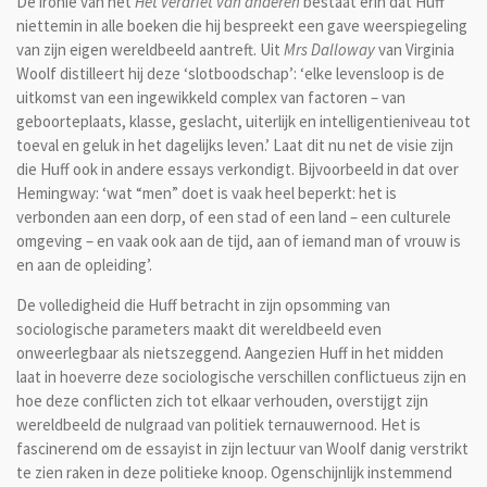
De ironie van het
Het verdriet van anderen
bestaat erin dat Huff
niettemin in alle boeken die hij bespreekt een gave weerspiegeling
van zijn eigen wereldbeeld aantreft. Uit
Mrs Dalloway
van Virginia
Woolf distilleert hij deze ‘slotboodschap’: ‘elke levensloop is de
uitkomst van een ingewikkeld complex van factoren – van
geboorteplaats, klasse, geslacht, uiterlijk en intelligentieniveau tot
toeval en geluk in het dagelijks leven.’ Laat dit nu net de visie zijn
die Huff ook in andere essays verkondigt. Bijvoorbeeld in dat over
Hemingway: ‘wat “men” doet is vaak heel beperkt: het is
verbonden aan een dorp, of een stad of een land – een culturele
omgeving – en vaak ook aan de tijd, aan of iemand man of vrouw is
en aan de opleiding’.
De volledigheid die Huff betracht in zijn opsomming van
sociologische parameters maakt dit wereldbeeld even
onweerlegbaar als nietszeggend. Aangezien Huff in het midden
laat in hoeverre deze sociologische verschillen conflictueus zijn en
hoe deze conflicten zich tot elkaar verhouden, overstijgt zijn
wereldbeeld de nulgraad van politiek ternauwernood. Het is
fascinerend om de essayist in zijn lectuur van Woolf danig verstrikt
te zien raken in deze politieke knoop. Ogenschijnlijk instemmend