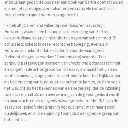
antiquariaat gedachteloos naar een boek van Sartre doet afdwalen
me net iets prestigieuzer – alsof er een culturele hiërarchie in
ziektebeelden moet worden aangebracht.
‘Ik heb altijd al iemand willen zijn die filosofen las’, schrijft
Hofstede, waarna een beknopte uiteenzetting van Sartres
existentialisme volgt die niet lijkt te stralen van schaamrood. Er
schuilt iets kokets in deze retorische beweging, evenals in
Hofstedes anekdote dat ze als kind ‘voor de vaardigheid
“teleurstellingen verwerken” [ondermaats] scoorde’. Een
zorgvuldig afgewogen systeem van
checks and balances
rammelt
en klingelt in de achtergrond van dit essay en maakt het via een
subtiele omweg aangrijpend: zo veel moeite kost het blijkbaar om
met de ervaring van burn-out naar buiten te komen, zo hard voelt
het wellicht als het bekennen van een nederlaag, dat de inzinking
toch half en half als een overwinning van de geest gevierd wordt
en haar vruchten als de
spoils of war
geëtaleerd. Het ‘lijf’ van de
essayiste ‘gelooft niet langer in het dualisme’, maar haar geest
duidelijk wel, en in die spanning toont zich de nijpende greep van
het conflict.