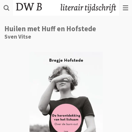
Ga
direct
naar
de
Huilen met Huff en Hofstede
hoofdinhoud
Sven Vitse