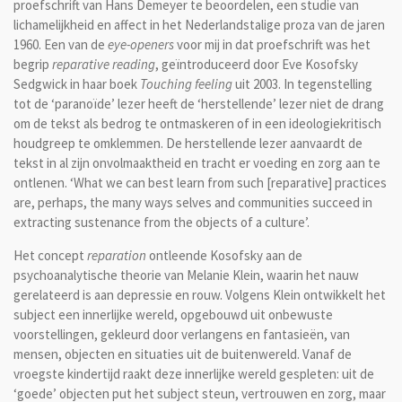
proefschrift van Hans Demeyer te beoordelen, een studie van
lichamelijkheid en affect in het Nederlandstalige proza van de jaren
1960. Een van de
eye-openers
voor mij in dat proefschrift was het
begrip
reparative reading
, geïntroduceerd door Eve Kosofsky
Sedgwick in haar boek
Touching feeling
uit 2003. In tegenstelling
tot de ‘paranoïde’ lezer heeft de ‘herstellende’ lezer niet de drang
om de tekst als bedrog te ontmaskeren of in een ideologiekritisch
houdgreep te omklemmen. De herstellende lezer aanvaardt de
tekst in al zijn onvolmaaktheid en tracht er voeding en zorg aan te
ontlenen. ‘What we can best learn from such [reparative] practices
are, perhaps, the many ways selves and communities succeed in
extracting sustenance from the objects of a culture’.
Het concept
reparation
ontleende Kosofsky aan de
psychoanalytische theorie van Melanie Klein, waarin het nauw
gerelateerd is aan depressie en rouw. Volgens Klein ontwikkelt het
subject een innerlijke wereld, opgebouwd uit onbewuste
voorstellingen, gekleurd door verlangens en fantasieën, van
mensen, objecten en situaties uit de buitenwereld. Vanaf de
vroegste kindertijd raakt deze innerlijke wereld gespleten: uit de
‘goede’ objecten put het subject steun, vertrouwen en zorg, maar