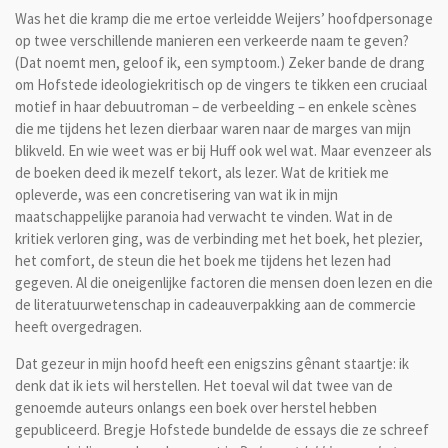
Was het die kramp die me ertoe verleidde Weijers’ hoofdpersonage
op twee verschillende manieren een verkeerde naam te geven?
(Dat noemt men, geloof ik, een symptoom.) Zeker bande de drang
om Hofstede ideologiekritisch op de vingers te tikken een cruciaal
motief in haar debuutroman – de verbeelding – en enkele scènes
die me tijdens het lezen dierbaar waren naar de marges van mijn
blikveld. En wie weet was er bij Huff ook wel wat. Maar evenzeer als
de boeken deed ik mezelf tekort, als lezer. Wat de kritiek me
opleverde, was een concretisering van wat ik in mijn
maatschappelijke paranoia had verwacht te vinden. Wat in de
kritiek verloren ging, was de verbinding met het boek, het plezier,
het comfort, de steun die het boek me tijdens het lezen had
gegeven. Al die oneigenlijke factoren die mensen doen lezen en die
de literatuurwetenschap in cadeauverpakking aan de commercie
heeft overgedragen.
Dat gezeur in mijn hoofd heeft een enigszins gênant staartje: ik
denk dat ik iets wil herstellen. Het toeval wil dat twee van de
genoemde auteurs onlangs een boek over herstel hebben
gepubliceerd. Bregje Hofstede bundelde de essays die ze schreef