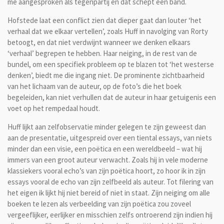
me aangesproken als tegenpartij en dat schept een band.
Hofstede laat een conflict zien dat dieper gaat dan louter ‘het
verhaal dat we elkaar vertellen’, zoals Huff in navolging van Rorty
betoogt, en dat niet verdwijnt wanneer we denken elkaars
‘verhaal’ begrepen te hebben. Haar neiging, in de rest van de
bundel, om een specifiek probleem op te blazen tot ‘het westerse
denken’, biedt me die ingang niet. De prominente zichtbaarheid
van het lichaam van de auteur, op de foto’s die het boek
begeleiden, kan niet verhullen dat de auteur in haar getuigenis een
voet op het rempedaal houdt.
Huff lijkt aan zelfobservatie minder gelegen te zijn geweest dan
aan de presentatie, uitgespreid over een tiental essays, van niets
minder dan een visie, een poëtica en een wereldbeeld – wat hij
immers van een groot auteur verwacht. Zoals hij in vele moderne
klassiekers vooral echo’s van zijn poëtica hoort, zo hoor ik in zijn
essays vooral de echo van zijn zelfbeeld als auteur. Tot filering van
het eigen ik lijkt hij niet bereid of niet in staat. Zijn neiging om alle
boeken te lezen als verbeelding van zijn poëtica zou zoveel
vergeeflijker, eerlijker en misschien zelfs ontroerend zijn indien hij