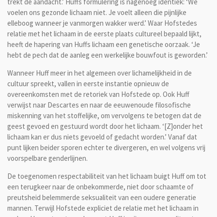
trekt de aandacht.’ Huffs formulering is nagenoeg identiek: ‘We
voelen ons gezonde lichaam niet. Je voelt alleen die pijnlijke
elleboog wanneer je vanmorgen wakker werd.’ Waar Hofstedes
relatie met het lichaam in de eerste plaats cultureel bepaald lijkt,
heeft de hapering van Huffs lichaam een genetische oorzaak. ‘Je
hebt de pech dat de aanleg een werkelijke bouwfout is geworden.’
Wanneer Huff meer in het algemeen over lichamelijkheid in de
cultuur spreekt, vallen in eerste instantie opnieuw de
overeenkomsten met de retoriek van Hofstede op. Ook Huff
verwijst naar Descartes en naar de eeuwenoude filosofische
miskenning van het stoffelijke, om vervolgens te betogen dat de
geest gevoed en gestuurd wordt door het lichaam. ‘[Z]onder het
lichaam kan er dus niets gevoeld of gedacht worden.’ Vanaf dat
punt lijken beider sporen echter te divergeren, en wel volgens vrij
voorspelbare genderlijnen.
De toegenomen respectabiliteit van het lichaam buigt Huff om tot
een terugkeer naar de onbekommerde, niet door schaamte of
preutsheid belemmerde seksualiteit van een oudere generatie
mannen. Terwijl Hofstede expliciet de relatie met het lichaam in