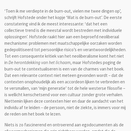
‘Toen ik me verdiepte in de burn-out, vielen me twee dingen op’,
schrijft Hofstede onder het kopje ‘Wat is de burn-out’. De eerste
constatering vind ik de meest interessante: ‘dat het een
collectieve trend is die meestal wordt bestreden met individuele
oplossingen’. Hofstede raakt hier aan een beproefd neoliberaal
mechanisme: problemen met maatschappelijke oorzaken worden
gedepolitiseerd tot persoonlijke risico’s en verantwoordelijkheden.
Tot een consequente kritiek van het neoliberalisme komt het niet
in
De herontdekking van het lichaam
, maar Hofstedes poging de
burn-out te contextualiseren is een van de charmes van het boek.
Dat een relevante context niet meteen gevonden wordt – dat de
contexten onophoudelijk als een accordeon lijken te verbreden en
te versmallen, van ‘mijn generatie’ tot de hele westerse filosofie –
is wellicht kenschetsend voor een cultuur zonder grote verhalen.
Niettemin lijken deze contexten hier en daar de aandacht van het
individu af te leiden – de persoon, niet de ziekte, is immers voor mij
de reden om het boek te lezen.
Niets is zo fascinerend en ontroerend aan egodocumenten als de