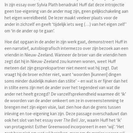
In zijn essay over Sylvia Plath benadrukt Huff dat deze introjectie
geen toe-eigening van de ander mag zijn, geen gelijkschakeling aan
het eigen wereldbeeld. De lezer maakt veeleer plaats voor de
ander in zichzelf en geeft ‘tijdelijk iets weg (…) van het eigen zelf’
om ‘in de ander op te gaan’.
Hoe dat opgaan in de ander in zijn werk gaat, demonstreert Huff in
een narratief, autobiografisch intermezzo over zijn bezoek aan een
vriendin in Nieuw-Zeeland. Wanneer de broer van die vriendin hem
zegt dat hij in Nieuw-Zeeland zou kunnen wonen, weet Huff
meteen dat zijn gesprekspartner niet meent wat hij zegt. Dat
vraagt hij de broer echter niet, want ‘woorden [kunnen] dingen
soms minder duidelijk maken dan stilte’ – en wat is er fijner dan het
in stilte eens zijn met de ander over het tegendeel van wat die
ander net heeft gezegd? De vanzelfsprekendheid waarmee dit ‘ik’
de woorden van de ander omkeert om ze in overeenstemming te
brengen met zijn eigen visie, laat zien hoe dun de grens tussen
inleving en toe-eigening kan zijn. Deze passage overschaduwt dan
ook het slot van het essay over
The Bell Jar
, waarin Huff het ‘ik’
van protagonist Esther Greenwood incorporeert in een ‘wij’. ‘Het