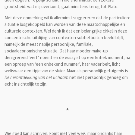
grootsheid: wat mij overkomt, gaat minstens terug tot Plato.
Met deze opmerking wil ik allerminst suggereren dat de particuliere
situatie losgekoppeld kan worden van deze maatschappelijke en
culturele contexten. Wel denk ik dat een belangrijke cirkel in deze
concentrische uitdijing van contexten subtiel buiten beeld blijft,
namelijk de meest nabije persoonlijke, familiale,
sociaaleconomische situatie. Dat haar moeder make-up
denigrerend ‘verf’ noemt en de essayist op een kritiek moment, na
een oproep van ‘een onbekend nummer’, haar vader belt, licht
weliswaar een tipje van de sluier. Maar als persoonlijk getuigenis is
De herontdekking van het lichaam
net niet persoonlijk genoeg om
echt inzichtelijk te zijn.
*
Wie goed kan schrijven, komt met veel weg, maar ondanks haar