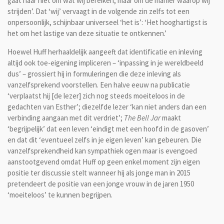
gaat haar niet om wat wij bereiken, maar om de manier waarop wij
strijden’. Dat ‘wij’ vervaagt in de volgende zin zelfs tot een
onpersoonlijk, schijnbaar universeel ‘het is’: ‘Het hooghartigst is
het om het lastige van deze situatie te ontkennen.’
Hoewel Huff herhaaldelijk aangeeft dat identificatie en inleving
altijd ook toe-eigening impliceren – ‘inpassing in je wereldbeeld
dus’ – grossiert hij in formuleringen die deze inleving als
vanzelfsprekend voorstellen. Een halve eeuw na publicatie
‘verplaatst hij [de lezer] zich nog steeds moeiteloos in de
gedachten van Esther’; diezelfde lezer ‘kan niet anders dan een
verbinding aangaan met dit verdriet’;
The Bell Jar
maakt
‘begrijpelijk’ dat een leven ‘eindigt met een hoofd in de gasoven’
en dat dit ‘eventueel zelfs in je eigen leven’ kan gebeuren. Die
vanzelfsprekendheid kan sympathiek ogen maar is evengoed
aanstootgevend omdat Huff op geen enkel moment zijn eigen
positie ter discussie stelt wanneer hij als jonge man in 2015
pretendeert de positie van een jonge vrouw in de jaren 1950
‘moeiteloos’ te kunnen begrijpen.