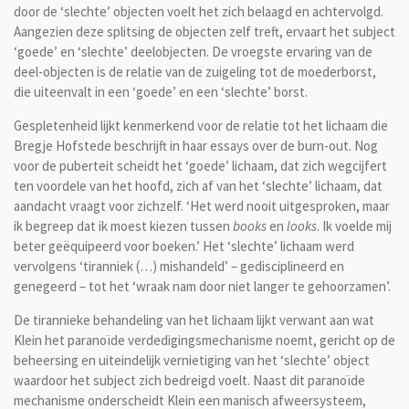
door de ‘slechte’ objecten voelt het zich belaagd en achtervolgd.
Aangezien deze splitsing de objecten zelf treft, ervaart het subject
‘goede’ en ‘slechte’ deelobjecten. De vroegste ervaring van de
deel-objecten is de relatie van de zuigeling tot de moederborst,
die uiteenvalt in een ‘goede’ en een ‘slechte’ borst.
Gespletenheid lijkt kenmerkend voor de relatie tot het lichaam die
Bregje Hofstede beschrijft in haar essays over de burn-out. Nog
voor de puberteit scheidt het ‘goede’ lichaam, dat zich wegcijfert
ten voordele van het hoofd, zich af van het ‘slechte’ lichaam, dat
aandacht vraagt voor zichzelf. ‘Het werd nooit uitgesproken, maar
ik begreep dat ik moest kiezen tussen
books
en
looks
. Ik voelde mij
beter geëquipeerd voor boeken.’ Het ‘slechte’ lichaam werd
vervolgens ‘tiranniek (…) mishandeld’ – gedisciplineerd en
genegeerd – tot het ‘wraak nam door niet langer te gehoorzamen’.
De tirannieke behandeling van het lichaam lijkt verwant aan wat
Klein het paranoïde verdedigingsmechanisme noemt, gericht op de
beheersing en uiteindelijk vernietiging van het ‘slechte’ object
waardoor het subject zich bedreigd voelt. Naast dit paranoïde
mechanisme onderscheidt Klein een manisch afweersysteem,