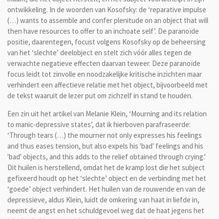
ontwikkeling. In de woorden van Kosofsky: de ‘reparative impulse
(…) wants to assemble and confer plenitude on an object that will
then have resources to offer to an inchoate self’. De paranoïde
positie, daarentegen, focust volgens Kosofsky op de beheersing
van het ‘slechte’ deelobject en stelt zich vóór alles tegen de
verwachte negatieve effecten daarvan teweer. Deze paranoïde
focus leidt tot zinvolle en noodzakelijke kritische inzichten maar
verhindert een affectieve relatie met het object, bijvoorbeeld met
de tekst waaruit de lezer put om zichzelf in stand te houden.
Een zin uit het artikel van Melanie Klein, ‘Mourning and its relation
to manic-depressive states’, dat ik hierboven parafraseerde:
‘Through tears (…) the mourner not only expresses his feelings
and thus eases tension, but also expels his 'bad' feelings and his
'bad' objects, and this adds to the relief obtained through crying.’
Dit huilen is herstellend, omdat het de kramp lost die het subject
gefixeerd houdt op het ‘slechte’ object en de verbinding met het
‘goede’ object verhindert. Het huilen van de rouwende en van de
depressieve, aldus Klein, luidt de omkering van haat in liefde in,
neemt de angst en het schuldgevoel weg dat de haat jegens het