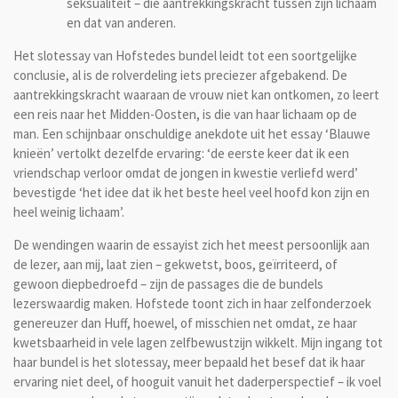
seksualiteit – die aantrekkingskracht tussen zijn lichaam
en dat van anderen.
Het slotessay van Hofstedes bundel leidt tot een soortgelijke
conclusie, al is de rolverdeling iets preciezer afgebakend. De
aantrekkingskracht waaraan de vrouw niet kan ontkomen, zo leert
een reis naar het Midden-Oosten, is die van haar lichaam op de
man. Een schijnbaar onschuldige anekdote uit het essay ‘Blauwe
knieën’ vertolkt dezelfde ervaring: ‘de eerste keer dat ik een
vriendschap verloor omdat de jongen in kwestie verliefd werd’
bevestigde ‘het idee dat ik het beste heel veel hoofd kon zijn en
heel weinig lichaam’.
De wendingen waarin de essayist zich het meest persoonlijk aan
de lezer, aan mij, laat zien – gekwetst, boos, geïrriteerd, of
gewoon diepbedroefd – zijn de passages die de bundels
lezerswaardig maken. Hofstede toont zich in haar zelfonderzoek
genereuzer dan Huff, hoewel, of misschien net omdat, ze haar
kwetsbaarheid in vele lagen zelfbewustzijn wikkelt. Mijn ingang tot
haar bundel is het slotessay, meer bepaald het besef dat ik haar
ervaring niet deel, of hooguit vanuit het daderperspectief – ik voel