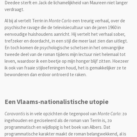
Deedee sterft en Jack de lichamelijkheid van Maureen niet langer
verdraagt.
Al bij al vertelt Terrin in
Monte Carlo
een treurig verhaal, over de
psychische ravage die de televisiecultuur van de jaren 1960 in
eenvoudige huishoudens aanricht. Hij vertelt het verhaal sober,
trefzeker en doordacht, in een stijl die meer laat zien dan uitlegt.
En toch komen de psychologische schetsen in het omvangrijke
tweede deel van de roman tijdens mijn lectuur niet helemaal tot
leven, waardoor ik een beetje op mijn honger blijf zitten. Hoezeer
ik ook van fraaie stijloefeningen houd, het is gemakkelijker ze te
bewonderen dan erdoor ontroerd te raken.
Een Vlaams-nationalistische utopie
Caravantis
is in vele opzichten de tegenpool van
Monte Carlo
: zo
ingehouden en geciseleerd als de roman van Terrin is, zo
programmatisch en wijdlopig is het boek van Albers. Dat
programmatische karakter maakt de roman belangwekkend, al is