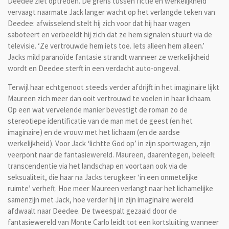
Deedee ziet optreden. De grens tussen fictie en werkelijkheid
vervaagt naarmate Jack langer wacht op het verlangde teken van
Deedee: afwisselend stelt hij zich voor dat hij haar wagen
saboteert en verbeeldt hij zich dat ze hem signalen stuurt via de
televisie. ‘Ze vertrouwde hem iets toe. Iets alleen hem alleen.’
Jacks mild paranoïde fantasie strandt wanneer ze werkelijkheid
wordt en Deedee sterft in een verdacht auto-ongeval.
Terwijl haar echtgenoot steeds verder afdrijft in het imaginaire lijkt
Maureen zich meer dan ooit vertrouwd te voelen in haar lichaam.
Op een wat vervelende manier bevestigt de roman zo de
stereotiepe identificatie van de man met de geest (en het
imaginaire) en de vrouw met het lichaam (en de aardse
werkelijkheid). Voor Jack ‘lichtte God op’ in zijn sportwagen, zijn
veerpont naar de fantasiewereld. Maureen, daarentegen, beleeft
transcendentie via het landschap en voortaan ook via de
seksualiteit, die haar na Jacks terugkeer ‘in een onmetelijke
ruimte’ verheft. Hoe meer Maureen verlangt naar het lichamelijke
samenzijn met Jack, hoe verder hij in zijn imaginaire wereld
afdwaalt naar Deedee. De tweespalt gezaaid door de
fantasiewereld van Monte Carlo leidt tot een kortsluiting wanneer