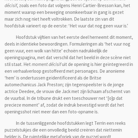
décisif
, zoals een foto dat volgens Henri Cartier-Bresson kan, het
moment waarop een beweging onomkeerbaar in gang is gezet
maar zich nog niet heeft voltrokken. De laatste zin van dit
hoofdstuk varieert op de eerste: ‘Het vuur dat nog geen vuur is.’
Hoofdstuk vijftien van het eerste deel herneemt dit moment,
deels in identieke bewoordingen. Formuleringen als ‘het vuur nog
geen vuur, een wolk van hitte’ echoën nadrukkelijk de
openingspagina, met dat verschil dat het beeld in deze scène niet
stil staat. Het
moment décisif
uit de opening is hier geïntegreerd in
een verhaalverloop gestoffeerd met personages. De anonieme
‘hem’ is ondertussen geïdentificeerd als de Britse
automechanicus Jack Preston; zijn tegenspeelster is de jonge
actrice Deedee, de vrouw die Jack met zijn lichaam afschermt van
de vuurbal. In de tribune drukt een toeschouwer net ‘[o]p dat
precieze moment’ af, zodat de indruk bevestigd wordt dat het
openingsshot niet meer dan een foto-opname is.
In de tussenliggende hoofdstukken legt Terrin een reeks
puzzelstukjes die een onvolledig beeld creëren dat niettemin
helder is. De ruimtelijke metaforiek van de puzzel wordt