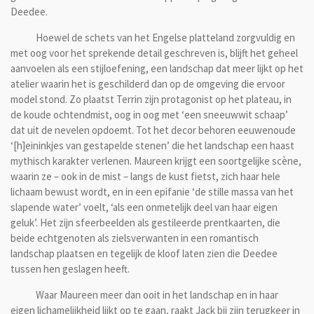
Deedee.
Hoewel de schets van het Engelse platteland zorgvuldig en
met oog voor het sprekende detail geschreven is, blijft het geheel
aanvoelen als een stijloefening, een landschap dat meer lijkt op het
atelier waarin het is geschilderd dan op de omgeving die ervoor
model stond. Zo plaatst Terrin zijn protagonist op het plateau, in
de koude ochtendmist, oog in oog met ‘een sneeuwwit schaap’
dat uit de nevelen opdoemt. Tot het decor behoren eeuwenoude
‘[h]eininkjes van gestapelde stenen’ die het landschap een haast
mythisch karakter verlenen. Maureen krijgt een soortgelijke scène,
waarin ze – ook in de mist – langs de kust fietst, zich haar hele
lichaam bewust wordt, en in een epifanie ‘de stille massa van het
slapende water’ voelt, ‘als een onmetelijk deel van haar eigen
geluk’. Het zijn sfeerbeelden als gestileerde prentkaarten, die
beide echtgenoten als zielsverwanten in een romantisch
landschap plaatsen en tegelijk de kloof laten zien die Deedee
tussen hen geslagen heeft.
Waar Maureen meer dan ooit in het landschap en in haar
eigen lichamelijkheid lijkt op te gaan, raakt Jack bij zijn terugkeer in