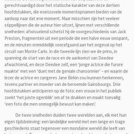
gerechtvaardigd door het statische karakter van deze dertien
hoofdstukken, die evenzovele momentopnamen bieden van de
aanloop naar dat ene moment. Maar misschien zijn het veeleer
stippellijnen die de auteur hier uitzet, lijnen met verschillende
snelheden: afwisselend schetst hij de voorgeschiedenis van Jack
Preston, fragmenten uit een periode die een halve eeuw omspant,
en de minuten onmiddellijk voorafgaand aan het ongeval op het
circuit van Monte Carlo. In die tweede lijn zien we de prins, in
spanning de start van de race en de aankomst van Deedee
afwachtend, en deze Deedee zelf, een ‘jonge actrice die furore
maakte’ met een ‘duet met de geniale chansonnier’ – en waarin de
lezer de actrice en zangeres Jane Birkin zou kunnen herkennen,
tevens partner en moeder van de beroemde Gainsbourgs. Drie
hoofdstukken anticiperen op de foto: een vrouw in het publiek
zoekt ‘het juiste ogenblik’ om af te drukken en maakt toevallig
‘een foto die men onmogelijk bewust kan maken’.
De twee snelheden duiden twee werelden aan, elk met hun
eigen tijdsbeleving: een landelijke wereld met een lange en trage
geschiedenis staat tegenover een mondaine wereld die leeft van