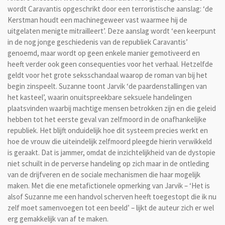
wordt Caravantis opgeschrikt door een terroristische aanslag: ‘de
Kerstman houdt een machinegeweer vast waarmee hij de
uitgelaten menigte mitrailleert’. Deze aanslag wordt ‘een keerpunt
in de nog jonge geschiedenis van de republiek Caravantis’
genoemd, maar wordt op geen enkele manier gemotiveerd en
heeft verder ook geen consequenties voor het verhaal. Hetzelfde
geldt voor het grote seksschandaal waarop de roman van bij het
begin zinspeelt. Suzanne toont Jarvik ‘de paardenstallingen van
het kasteel’, waarin onuitspreekbare seksuele handelingen
plaatsvinden waarbij machtige mensen betrokken zijn en die geleid
hebben tot het eerste geval van zelfmoord in de onafhankelijke
republiek. Het blijft onduidelijk hoe dit systeem precies werkt en
hoe de vrouw die uiteindelijk zelfmoord pleegde hierin verwikkeld
is geraakt. Dat is jammer, omdat de inzichtelijkheid van de dystopie
niet schuilt in de perverse handeling op zich maar in de ontleding
van de drijfveren en de sociale mechanismen die haar mogelijk
maken. Met die ene metafictionele opmerking van Jarvik – ‘Het is
alsof Suzanne me een handvol scherven heeft toegestopt die ik nu
zelf moet samenvoegen tot een beeld’ – lijkt de auteur zich er wel
erg gemakkelijk van af te maken.