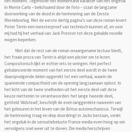
het moment. Tegenover het momentane karakter van het ongeval
in Monte Carlo – belichaamd door de foto – staat de langzame
doorwerking van de dood in de herinnering aan de Eerste
Wereldoorlog. Met de eerste dertig pagina’s van deze roman levert
Peter Terrin een meesterproef van technisch kunnen af, en voor
mij had hij het verhaal van Jack Preston tot deze gebalde novelle
mogen beperken.
Niet dat de rest van de roman onaangename lectuur biedt,
het fraaie proza van Terrin is altijd een plezier om te lezen.
Compositorisch lijkt er echter iets te wringen. Het perfect
gebalanceerde moment van het eerste deel wordt in de twee
daaropvolgende delen opgerekt tot een verhaal, waarin de
spannende compactheid van de opening langzaamaan oplost. In
het licht van de twee snelheden uit het eerste deel valt deze
keuze niettemin te verantwoorden: het lange tweede deel,
getiteld ‘Aldstead’, beschrijft de even langgerekte naweeën van
het gebeuren in het leven van de Britse automechanicus. Terwijl
de herinnering traag en diep doordringt in Jacks bestaan, vonkt
het ongeluk in de sensatiebeluste Franse media even hoog op om
vervolgens snel weer uit te doven. Die media herschrijven