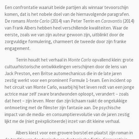
Een confrontatie waaruit beide partijen als winnaar tevoorschijn
komen, dat is het nobele doel van de hiernavolgende paragrafen.
De romans
Monte Carlo
(2014) van Peter Terrin en
Caravantis
(2014)
van Frank Albers hebben heel verschillende kwaliteiten. Waar de
eerste, zoals we van zijn auteur gewoon zijn, uitblinkt door de
zorgvuldige formulering, charmeert de tweede door zijn franke
engagement.
Terrin houdt het verhaal in
Monte Carlo
opvallend klein: grote
cultuurhistorische ontwikkelingen verschijnen door de lens van
Jack Preston, een Britse automechanicus die in de late jaren
zestig werkt voor een prominent Formule 1-team. Een incident op
het circuit van Monte Carlo, waarbij hij het leven redt van een jonge
actrice maar zelf zware brandwonden oploopt, verandert – zoals
dat heet – zijn leven. Meer dan zijn lichaam raakt de ongelukkige
ontmoeting met de filmster zijn fantasie aan. De psychische
impact van de media- en consumptierevolutie van de jaren zestig
lijkt me de (niet geëxpliciteerde) inzet van dit kleine verhaal.
Albers kiest voor een grovere borstel en plaatst zijn roman in