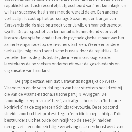
republiek heeft zich recentelijk afgescheurd van ‘het koninkrijk’ en
wil haar succesverhaal graag met de wereld delen. Een andere
verhaallijn focust op het personage Suzanne, een burger van
Caravantis die als gids optreedt voor Jarvik, en haar echtgenoot
Cyrille. Dit perspectief van binnenuit is kenmerkend voor veel
literaire dystopieën, omdat het de psychologische impact van het
samenlevingsmodel op de inwoners laat zien. Weer een andere
verhaallijn volgt een toeristische busreis door de republiek. De
verteller hier is de gids Sybille, die in een monoloog zonder
leestekens de bezoekers onderhoudt over de geschiedenis en
organisatie van haar land.
De grap bestaat erin dat Caravantis nogal lijkt op West-
Vlaanderen en de verzuchtingen van haar stichters heel dicht bij
die van de Vlaams-nationalistische partij N-VA liggen. De
‘voormalige zeeprovincie’ heeft zich afgescheurd van ‘het oude
koninkrijk’ na de zogeheten Schildpadrevolutie. Deze opstand
vloeide voort uit het protest tegen ‘een idiote nepschildpad’ die
bestuurders uit het oude koninkrijk ‘op de zeedijk’ hadden
neergezet – een doorzichtige verwijzing naar een kunstwerk van