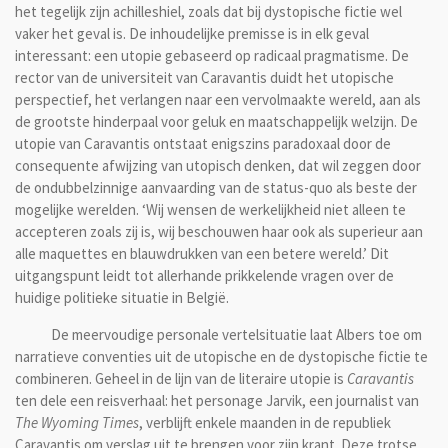
het tegelijk zijn achilleshiel, zoals dat bij dystopische fictie wel
vaker het geval is. De inhoudelijke premisse is in elk geval
interessant: een utopie gebaseerd op radicaal pragmatisme. De
rector van de universiteit van Caravantis duidt het utopische
perspectief, het verlangen naar een vervolmaakte wereld, aan als
de grootste hinderpaal voor geluk en maatschappelijk welzijn. De
utopie van Caravantis ontstaat enigszins paradoxaal door de
consequente afwijzing van utopisch denken, dat wil zeggen door
de ondubbelzinnige aanvaarding van de status-quo als beste der
mogelijke werelden. ‘Wij wensen de werkelijkheid niet alleen te
accepteren zoals zij is, wij beschouwen haar ook als superieur aan
alle maquettes en blauwdrukken van een betere wereld.’ Dit
uitgangspunt leidt tot allerhande prikkelende vragen over de
huidige politieke situatie in België.
De meervoudige personale vertelsituatie laat Albers toe om
narratieve conventies uit de utopische en de dystopische fictie te
combineren. Geheel in de lijn van de literaire utopie is
Caravantis
ten dele een reisverhaal: het personage Jarvik, een journalist van
The Wyoming Times
, verblijft enkele maanden in de republiek
Caravantis om verslag uit te brengen voor zijn krant. Deze trotse