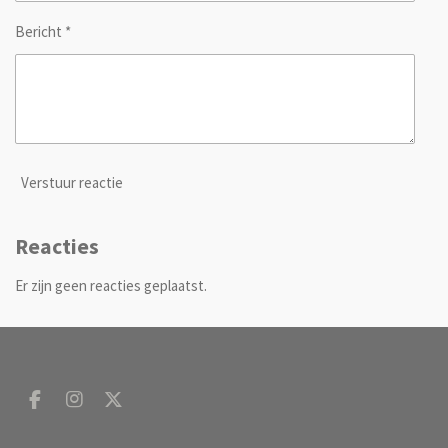
Bericht *
Verstuur reactie
Reacties
Er zijn geen reacties geplaatst.
F
I
X
a
n
c
s