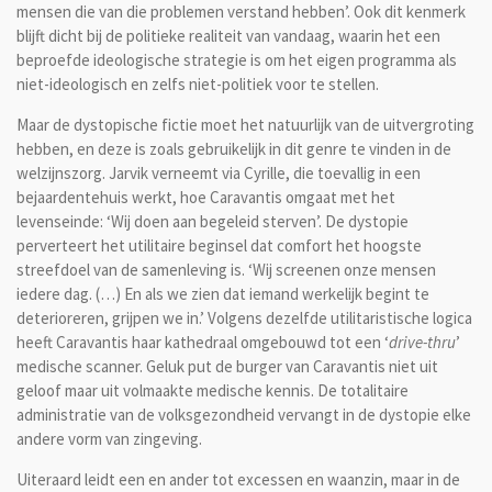
mensen die van die problemen verstand hebben’. Ook dit kenmerk
blijft dicht bij de politieke realiteit van vandaag, waarin het een
beproefde ideologische strategie is om het eigen programma als
niet-ideologisch en zelfs niet-politiek voor te stellen.
Maar de dystopische fictie moet het natuurlijk van de uitvergroting
hebben, en deze is zoals gebruikelijk in dit genre te vinden in de
welzijnszorg. Jarvik verneemt via Cyrille, die toevallig in een
bejaardentehuis werkt, hoe Caravantis omgaat met het
levenseinde: ‘Wij doen aan begeleid sterven’. De dystopie
perverteert het utilitaire beginsel dat comfort het hoogste
streefdoel van de samenleving is. ‘Wij screenen onze mensen
iedere dag. (…) En als we zien dat iemand werkelijk begint te
deterioreren, grijpen we in.’ Volgens dezelfde utilitaristische logica
heeft Caravantis haar kathedraal omgebouwd tot een ‘
drive-thru
’
medische scanner. Geluk put de burger van Caravantis niet uit
geloof maar uit volmaakte medische kennis. De totalitaire
administratie van de volksgezondheid vervangt in de dystopie elke
andere vorm van zingeving.
Uiteraard leidt een en ander tot excessen en waanzin, maar in de