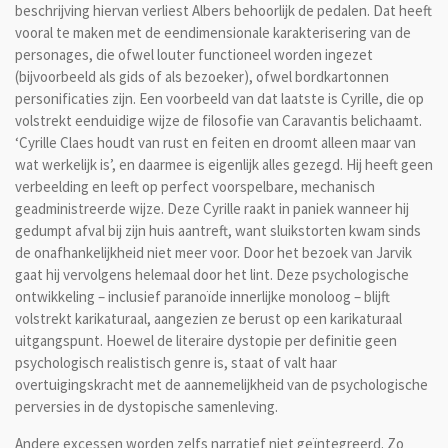
beschrijving hiervan verliest Albers behoorlijk de pedalen. Dat heeft
vooral te maken met de eendimensionale karakterisering van de
personages, die ofwel louter functioneel worden ingezet
(bijvoorbeeld als gids of als bezoeker), ofwel bordkartonnen
personificaties zijn. Een voorbeeld van dat laatste is Cyrille, die op
volstrekt eenduidige wijze de filosofie van Caravantis belichaamt.
‘Cyrille Claes houdt van rust en feiten en droomt alleen maar van
wat werkelijk is’, en daarmee is eigenlijk alles gezegd. Hij heeft geen
verbeelding en leeft op perfect voorspelbare, mechanisch
geadministreerde wijze. Deze Cyrille raakt in paniek wanneer hij
gedumpt afval bij zijn huis aantreft, want sluikstorten kwam sinds
de onafhankelijkheid niet meer voor. Door het bezoek van Jarvik
gaat hij vervolgens helemaal door het lint. Deze psychologische
ontwikkeling – inclusief paranoïde innerlijke monoloog – blijft
volstrekt karikaturaal, aangezien ze berust op een karikaturaal
uitgangspunt. Hoewel de literaire dystopie per definitie geen
psychologisch realistisch genre is, staat of valt haar
overtuigingskracht met de aannemelijkheid van de psychologische
perversies in de dystopische samenleving.
Andere excessen worden zelfs narratief niet geïntegreerd. Zo