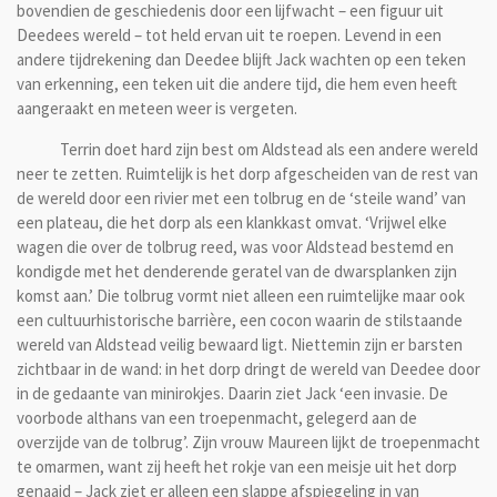
bovendien de geschiedenis door een lijfwacht – een figuur uit
Deedees wereld – tot held ervan uit te roepen. Levend in een
andere tijdrekening dan Deedee blijft Jack wachten op een teken
van erkenning, een teken uit die andere tijd, die hem even heeft
aangeraakt en meteen weer is vergeten.
Terrin doet hard zijn best om Aldstead als een andere wereld
neer te zetten. Ruimtelijk is het dorp afgescheiden van de rest van
de wereld door een rivier met een tolbrug en de ‘steile wand’ van
een plateau, die het dorp als een klankkast omvat. ‘Vrijwel elke
wagen die over de tolbrug reed, was voor Aldstead bestemd en
kondigde met het denderende geratel van de dwarsplanken zijn
komst aan.’ Die tolbrug vormt niet alleen een ruimtelijke maar ook
een cultuurhistorische barrière, een cocon waarin de stilstaande
wereld van Aldstead veilig bewaard ligt. Niettemin zijn er barsten
zichtbaar in de wand: in het dorp dringt de wereld van Deedee door
in de gedaante van minirokjes. Daarin ziet Jack ‘een invasie. De
voorbode althans van een troepenmacht, gelegerd aan de
overzijde van de tolbrug’. Zijn vrouw Maureen lijkt de troepenmacht
te omarmen, want zij heeft het rokje van een meisje uit het dorp
genaaid – Jack ziet er alleen een slappe afspiegeling in van