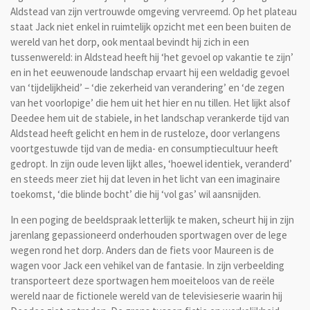
Aldstead van zijn vertrouwde omgeving vervreemd. Op het plateau
staat Jack niet enkel in ruimtelijk opzicht met een been buiten de
wereld van het dorp, ook mentaal bevindt hij zich in een
tussenwereld: in Aldstead heeft hij ‘het gevoel op vakantie te zijn’
en in het eeuwenoude landschap ervaart hij een weldadig gevoel
van ‘tijdelijkheid’ – ‘die zekerheid van verandering’ en ‘de zegen
van het voorlopige’ die hem uit het hier en nu tillen. Het lijkt alsof
Deedee hem uit de stabiele, in het landschap verankerde tijd van
Aldstead heeft gelicht en hem in de rusteloze, door verlangens
voortgestuwde tijd van de media- en consumptiecultuur heeft
gedropt. In zijn oude leven lijkt alles, ‘hoewel identiek, veranderd’
en steeds meer ziet hij dat leven in het licht van een imaginaire
toekomst, ‘die blinde bocht’ die hij ‘vol gas’ wil aansnijden.
In een poging de beeldspraak letterlijk te maken, scheurt hij in zijn
jarenlang gepassioneerd onderhouden sportwagen over de lege
wegen rond het dorp. Anders dan de fiets voor Maureen is de
wagen voor Jack een vehikel van de fantasie. In zijn verbeelding
transporteert deze sportwagen hem moeiteloos van de reële
wereld naar de fictionele wereld van de televisieserie waarin hij