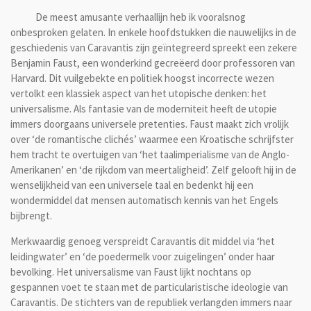
De meest amusante verhaallijn heb ik vooralsnog
onbesproken gelaten. In enkele hoofdstukken die nauwelijks in de
geschiedenis van Caravantis zijn geïntegreerd spreekt een zekere
Benjamin Faust, een wonderkind gecreëerd door professoren van
Harvard. Dit vuilgebekte en politiek hoogst incorrecte wezen
vertolkt een klassiek aspect van het utopische denken: het
universalisme. Als fantasie van de moderniteit heeft de utopie
immers doorgaans universele pretenties. Faust maakt zich vrolijk
over ‘de romantische clichés’ waarmee een Kroatische schrijfster
hem tracht te overtuigen van ‘het taalimperialisme van de Anglo-
Amerikanen’ en ‘de rijkdom van meertaligheid’. Zelf gelooft hij in de
wenselijkheid van een universele taal en bedenkt hij een
wondermiddel dat mensen automatisch kennis van het Engels
bijbrengt.
Merkwaardig genoeg verspreidt Caravantis dit middel via ‘het
leidingwater’ en ‘de poedermelk voor zuigelingen’ onder haar
bevolking. Het universalisme van Faust lijkt nochtans op
gespannen voet te staan met de particularistische ideologie van
Caravantis. De stichters van de republiek verlangden immers naar