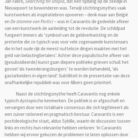
Jan Fabre,
Searching for utopia
, dat een tijdlang op de zeedijk in
Nieuwpoort te bewonderen was. Terwijl stichtingsmythes vaak
kunstwerken als inspiratiebron opvoeren – denk maar aan België
en
De stomme van Portici
– was in Caravantis de gedeelde afkeer
van een kunstwerk de aanleiding tot de revolutie. De schildpad
fungeert immers als ‘symbool van de geldverkwisting en de
pretentie die zo typisch was voor vele zogenaamde kunstenaars
die in het oude rijk de meest nutteloze dingen maakten met het
geld van belastingbetalers’. Achter deze populistische afkeer van
(gesubsidieerde) kunst gaan diepere politieke grieven schuil: het
gevoel ‘als tweederangsburgers’ te worden behandeld, ‘als
gastarbeiders in eigen land’. Subtiliteit in de presentatie van deze
onafhankelijke republiek was voor Albers geen prioriteit.
Naast de stichtingsmythe heeft Caravantis nog enkele
typisch dystopische kenmerken. De politiek is er afgeschaft en
vervangen door een totalitaire consensus die zich legitimeert als
een zuiver rationeel en pragmatisch bestuur. Caravantis is een
postideologische staat, aldus Sybille, waarin de discussies tussen
links en rechts hun relevantie hebben verloren: ‘in Caravantis
hebben wij ervoor gekozen de problemen te laten oplossen door