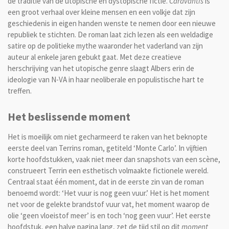
de traditie van de utopische en dystopische fictie.
Caravantis
is
een groot verhaal over kleine mensen en een volkje dat zijn
geschiedenis in eigen handen wenste te nemen door een nieuwe
republiek te stichten. De roman laat zich lezen als een weldadige
satire op de politieke mythe waaronder het vaderland van zijn
auteur al enkele jaren gebukt gaat. Met deze creatieve
herschrijving van het utopische genre slaagt Albers erin de
ideologie van N-VA in haar neoliberale en populistische hart te
treffen.
Het beslissende moment
Het is moeilijk om niet gecharmeerd te raken van het beknopte
eerste deel van Terrins roman, getiteld ‘Monte Carlo’. In vijftien
korte hoofdstukken, vaak niet meer dan snapshots van een scène,
construeert Terrin een esthetisch volmaakte fictionele wereld.
Centraal staat één moment, dat in de eerste zin van de roman
benoemd wordt: ‘Het vuur is nog geen vuur.’ Het is het moment
net voor de gelekte brandstof vuur vat, het moment waarop de
olie ‘geen vloeistof meer’ is en toch ‘nog geen vuur’. Het eerste
hoofdstuk, een halve pagina lang, zet de tijd stil op dit
moment