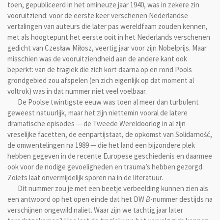
toen, gepubliceerd in het omineuze jaar 1940, was in zekere zin
vooruitziend: voor de eerste keer verschenen Nederlandse
vertalingen van auteurs die later pas wereldfaam zouden kennen,
met als hoogtepunt het eerste ooit in het Nederlands verschenen
gedicht van Czesław Miłosz, veertig jaar voor zijn Nobelprijs. Maar
misschien was de vooruitziendheid aan de andere kant ook
beperkt: van de tragiek die zich kort daarna op en rond Pools
grondgebied zou afspelen (en zich eigenlijk op dat moment al
voltrok) was in dat nummer niet veel voelbaar.
De Poolse twintigste eeuw was toen al meer dan turbulent
geweest natuurlijk, maar het zijn niettemin vooral de latere
dramatische episodes — de Tweede Wereldoorlog in al zijn
vreselijke facetten, de eenpartijstaat, de opkomst van Solidarność,
de omwentelingen na 1989 — die het land een bijzondere plek
hebben gegeven in de recente Europese geschiedenis en daarmee
ook voor de nodige gevoeligheden en trauma’s hebben gezorgd.
Zoiets laat onvermijdelijk sporen na in de literatuur.
Dit nummer zou je met een beetje verbeelding kunnen zien als
een antwoord op het open einde dat het DW
B
-nummer destijds na
verschijnen ongewild naliet. Waar zijn we tachtig jaar later