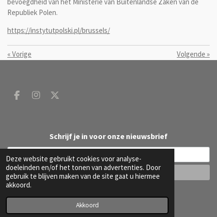
bevoegd­heid van het Ministerie van Buitenlandse Zaken van de
Republiek Polen.
https://instytutpolski.pl/brussels/
«
Vorige
Volgende
»
F
I
X
a
n
c
s
e
t
b
a
Schrijf je in voor onze nieuwsbrief
o
g
o
r
Deze website gebruikt cookies voor analyse-
k
a
doeleinden en/of het tonen van advertenties. Door
m
gebruik te blijven maken van de site gaat u hiermee
akkoord.
© 2020 - 2026 DW B
Powered by
JouwWeb
Akkoord