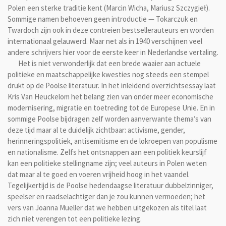
Polen een sterke traditie kent (Marcin Wicha, Mariusz Szczygieł).
Sommige namen behoeven geen introductie — Tokarczuk en
Twardoch zijn ook in deze contreien bestsellerauteurs en worden
internationaal gelauwerd. Maar net als in 1940 verschijnen veel
andere schrijvers hier voor de eerste keer in Nederlandse vertaling.
Het is niet verwonderlijk dat een brede waaier aan actuele
politieke en maatschappelijke kwesties nog steeds een stempel
drukt op de Poolse literatuur. In het inleidend overzichtsessay laat
Kris Van Heuckelom het belang zien van onder meer economische
modernisering, migratie en toetreding tot de Europese Unie. En in
sommige Poolse bijdragen zelf worden aanverwante thema’s van
deze tijd maar al te duidelijk zichtbaar: activisme, gender,
herinneringspolitiek, antisemitisme en de lokroepen van populisme
en nationalisme. Zelfs het ontsnappen aan een politiek keurslijf
kan een politieke stellingname zijn; veel auteurs in Polen weten
dat maar al te goed en voeren vrijheid hoog in het vaandel.
Tegelijkertijd is de Poolse hedendaagse literatuur dubbelzinniger,
speelser en raadselachtiger dan je zou kunnen vermoeden; het
vers van Joanna Mueller dat we hebben uitgekozen als titel laat
zich niet verengen tot een politieke lezing.