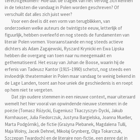
terechtgekomen? Hoe laat de tragiek van het vervolg zich kennen
in de teksten die vandaag in Polen worden geschreven? Of
verschuilt dat alles zich juist weer?
Voor een deel is dit een vorm van terugblikken, van
onderzoeken welke auteurs de twintigste eeuw, letterlijk of
figuurlijk, hebben overleefd en nog steeds de fundamenten van
literair Polen vormen. Vooraanstaande en nog steeds actieve
dichters als Adam Zagajewski, Ryszard Krynicki en Ewa Lipska
hebben die overgang van toen naar nu meegemaakt en
gethematiseerd. Het essay van Johan de Boose, waarin hij de
erfenis van Tadeusz Kantor (1915–1990) schetst, nog steeds een
invloedrijk theatermaker in Polen maar vandaag te weinig bekend in
de Lage Landen, toont aan hoe uniek die geschiedenis is en roept
op hem niet te vergeten.
Dat zijn oudere stemmen in een nieuwe context, maar uiteraard
wemelt het hier vooral van opwindende nieuwe stemmen: in de
poëzie (Tomasz Różycki, Eugeniusz Tkaczyszyn-Dycki, Jakub
Kornhauser, Julia Fiedorczuk, Justyna Bargielska, Joanna Mueller,
Marta Podgórnik), de fictie (Grażyna Plebanek, Magdalena Tulli,
Maja Wolny, Jacek Dehnel, Mikołaj Grynberg, Olga Tokarczuk,
Szczepan Twardoch) en de literaire non-fictie, een genre dat in