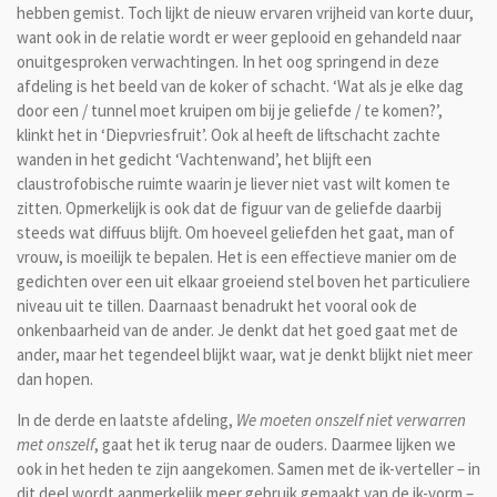
hebben gemist. Toch lijkt de nieuw ervaren vrijheid van korte duur,
want ook in de relatie wordt er weer geplooid en gehandeld naar
onuitgesproken verwachtingen. In het oog springend in deze
afdeling is het beeld van de koker of schacht. ‘Wat als je elke dag
door een / tunnel moet kruipen om bij je geliefde / te komen?’,
klinkt het in ‘Diepvriesfruit’. Ook al heeft de liftschacht zachte
wanden in het gedicht ‘Vachtenwand’, het blijft een
claustrofobische ruimte waarin je liever niet vast wilt komen te
zitten. Opmerkelijk is ook dat de figuur van de geliefde daarbij
steeds wat diffuus blijft. Om hoeveel geliefden het gaat, man of
vrouw, is moeilijk te bepalen. Het is een effectieve manier om de
gedichten over een uit elkaar groeiend stel boven het particuliere
niveau uit te tillen. Daarnaast benadrukt het vooral ook de
onkenbaarheid van de ander. Je denkt dat het goed gaat met de
ander, maar het tegendeel blijkt waar, wat je denkt blijkt niet meer
dan hopen.
In de derde en laatste afdeling,
We moeten onszelf niet verwarren
met onszelf
, gaat het ik terug naar de ouders. Daarmee lijken we
ook in het heden te zijn aangekomen. Samen met de ik-verteller – in
dit deel wordt aanmerkelijk meer gebruik gemaakt van de ik-vorm –