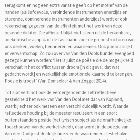
terugkomt en nog een extra variatie geeft op het motief van de
handen (als liefdevolle, verbindende instrumenten enerzijds en
sturende, dominerende instrumenten anderzijds) wordt er ook
rekenschap gegeven van de affiniteit met het werk van deze
bekende dichter. Die affiniteit blijkt niet alleen uit de herkenbare,
anekdotische aanpak of de fascinatie voor de grondstructuren van
ons denken, voelen, herinneren en waarnemen. Ook poëticaal lijkt
er verwantschap. Zo zou over van Van den Dools bundel evengoed
gezegd kunnen worden: ‘Het is juist de poëzie die de mogelijkheid
verschaft in het conflict tussen droom [in dit geval: dat wat
gedacht wordt] en werkelijkheid emotionele klaarheid te brengen.
Poëzie is troost.’ (
Van Domselaar & Van Zoggel
2014).
Tot slot verbindt ook de eerdergenoemde zelfreflectieve
gesteldheid het werk van Van den Dool met dat van Kopland,
waarbij echter ook meteen een verschil duidelijk wordt. Waar de
reflectieve houding bij de meester resulteert in een soort
buitenstaanders positie (het lyrisch subject als de onafhankelijke
toeschouwer van de werkelijkheid), daar wordt in de poëzie van
Van den Dool juist duidelijk hoezeer de waarnemer allesbehalve