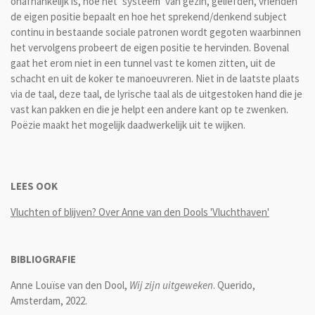
onafhankelijk is, hoe het ‘systeem’ van gezin, geliefden, vrienden
de eigen positie bepaalt en hoe het sprekend/denkend subject
continu in bestaande sociale patronen wordt gegoten waarbinnen
het vervolgens probeert de eigen positie te hervinden. Bovenal
gaat het erom niet in een tunnel vast te komen zitten, uit de
schacht en uit de koker te manoeuvreren. Niet in de laatste plaats
via de taal, deze taal, de lyrische taal als de uitgestoken hand die je
vast kan pakken en die je helpt een andere kant op te zwenken.
Poëzie maakt het mogelijk daadwerkelijk uit te wijken.
LEES OOK
Vluchten of blijven? Over Anne van den Dools 'Vluchthaven'
BIBLIOGRAFIE
Anne Louïse van den Dool,
Wij zijn uitgeweken
. Querido,
Amsterdam, 2022.