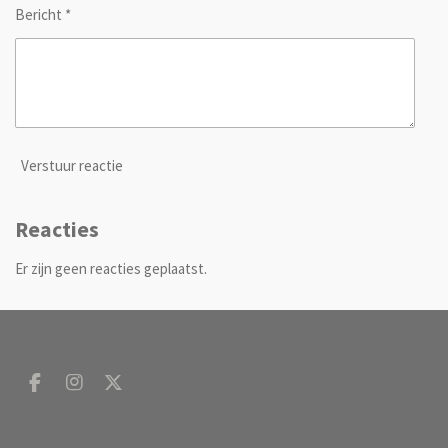
Bericht *
Verstuur reactie
Reacties
Er zijn geen reacties geplaatst.
F
I
X
a
n
c
s
e
t