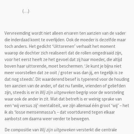
(…)
Vervreemding wordt niet alleen ervaren ten aanzien van de vader
die inderdaad komt te overlijden. Ook de moeder is dezelfde maar
toch anders. Het gedicht ‘Uittorenen’ verhaalt het moment
waarop de dochter zich realiseert dat de rollen omgedraaid zijn,
voor het eerst heeft ze het gevoel dat zij haar moeder, die altijd
boven haar uittorende, moet beschermen. ‘Je kunt je bijna niet
meer voorstellen dat ze ooit / groter was dan jij, en tegelijk is ze
dat nog steeds’. Dit waarderend besef is typerend voor de houding
ten aanzien van de ander, of dat nu familie, vrienden of geliefden
zijn, steeds is er in
Wij zijn uitgeweken
begrip voor de worsteling
waar ook de ander in zit. Wat dat betreft is er weinig sprake van
een ‘wij versus zij’-mentaliteit, we zijn allemaal één groot ‘wij’ – het
ik als ‘losse mensenmassa’s – dat voortdurend tegen elkaar
aanbotst om daarna weer verder te bewegen.
De compositie van
Wij zijn uitgeweken
versterkt die centrale