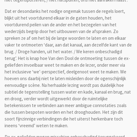
Dat er desondanks het nodige ongemak tussen de regels loert,
blijkt uit het voortdurend elkaar in de gaten houden, het
voortdurend peilen van de ander en het bezegelen van het
wederzijds begrip door het uitbouwen van de afspraken. Zo
spreken ze af om het bij de lange woorden te laten en om elkaar
vaker te ontmoeten ‘daar, aan dat kanaal, aan dezelfde kant van de
brug. / Droge handen, uit het water. / We keren onbeschadigd
terug’. Het is knap hoe Van den Dool de ontmoeting tussen de ex-
geliefden invoelbaar weet te maken en de lezer, onder meer via
het inclusieve ‘we’-perspectief, deelgenoot weet te maken. We
hoeven ons daarbij niet te laten misleiden door de ogenschijnlijk
eenvoudige scène. Na herhaalde lezing wordt pas duidelijk hoe
subtiel de tegenstelling tussen water en kade, kanaal en brug, nat
en droog, verder wordt uitgewerkt door de ruimtelijke
betekenissen te verbinden aan meer ambigue connotaties zoals
die tussen bespoten worden en het drooghouden. Het zijn dit
soort fijnzinnige verbindingen die het uiterst herkenbare toch
ineens ‘vreemd’ weten te maken.
De ex-geliefden mogen misschien onbeschadigd teruggekeerd