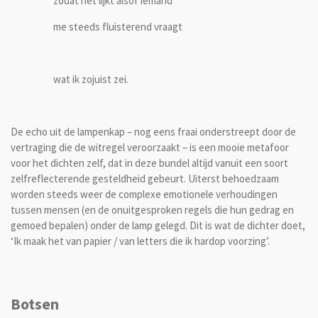
zodat het lijkt alsof iemand
me steeds fluisterend vraagt
wat ik zojuist zei.
De echo uit de lampenkap – nog eens fraai onderstreept door de
vertraging die de witregel veroorzaakt – is een mooie metafoor
voor het dichten zelf, dat in deze bundel altijd vanuit een soort
zelfreflecterende gesteldheid gebeurt. Uiterst behoedzaam
worden steeds weer de complexe emotionele verhoudingen
tussen mensen (en de onuitgesproken regels die hun gedrag en
gemoed bepalen) onder de lamp gelegd. Dit is wat de dichter doet,
‘Ik maak het van papier / van letters die ik hardop voorzing’.
Botsen