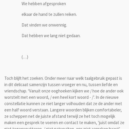
We hebben afgesproken
elkaar de hand te zullen reiken.
Dat vinden we onwennig.
Dat hebben we lang niet gedaan.
(…)
Toch blijft het zoeken. Onder meer naar welk taalgebruik gepast is
in dit delicaat samenzijn tussen vroeger en nu, tussen liefde en
vriendschap. ‘Vanuit onze ooghoeken kijken we / hoe de ander ook
worstelt met een woord, / een heel kort woord - /’. In de nieuwe
constellatie kunnen ze niet langer volhouden dat ze de ander met
een half woord verstaan. Langere woorden blijken comfortabeler,
ze scheppen net de juiste afstand terwijl ze het toch mogelijk
maken een gesprek te voeren en contact te maken, ‘juist omdat ze
niet tegensputteren, / niet natspuiten, ons niet aanraken haast’.