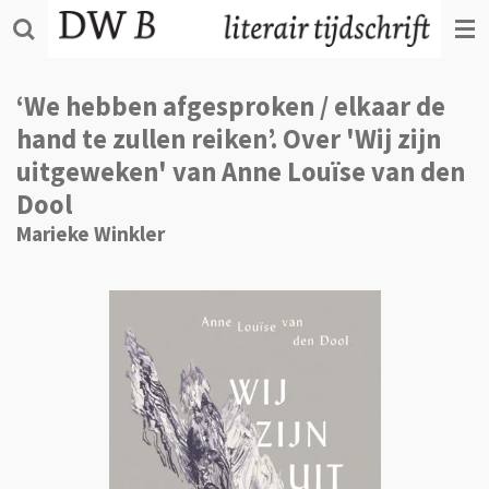
Ga
direct
naar
de
‘We hebben afgesproken / elkaar de
hoofdinhoud
hand te zullen reiken’. Over 'Wij zijn
uitgeweken' van Anne Louïse van den
Dool
Marieke Winkler