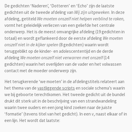
De gedichten ‘Naderen’, ‘Dotteren’ en ‘Echo’ zijn de laatste
gedichten uit de tweede afdeling van
Wij zijn uitgeweken
. In deze
afdeling, getiteld
We moeten onszelf niet helpen verblind te raken,
vormt het geleidelijk verliezen van een geliefde het centrale
onderwerp. Het is de meest omvangrijke afdeling (19 gedichten in
totaal) en wordt geflankeerd door de eerste afdeling
We moeten
onszelf niet in de kijker spelen
(8 gedichten) waarin wordt
teruggeblikt op de kinder- en adolescententijd en de derde
afdeling
We moeten onszelf niet verwarren met onszelf
(14
gedichten) waarin het overlijden van de vader en het volwassen
contact met de moeder onderwerp zijn.
Het terugkerende ‘we moeten’ in de afdelingstitels relateert aan
het thema van de
vastliggende scripts
en sociale schema’s waarin
we bij geboorte terechtkomen. Het tweede gedicht uit de bundel
drukt dit sterk uit in de beschrijving van een strandwandeling
waarin twee ouders en een jong kind zoeken naar de juiste
‘formatie’ (tevens titel van het gedicht). In een
v
, naast elkaar of in
een lijn. Het wordt dat laatste: