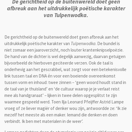
De gerichtheid op de buitenwereld doet geen
afbreuk aan het uitdrukkelijk poëtische karakter
van Tulpenwodka.
De gerichtheid op de buitenwereld doet geen afbreuk aan het
uitdrukkelijk poëtische karakter van
Tulpenwodka
. De bundel is
niet zomaar een jaaroverzicht, noch louter krantenknipselpoëzie.
De hand van de dichter is wel degelijk aanwezig, daarvan getuigen
bijvoorbeeld de hierboven geciteerde verzen. Ook de taal is
onderhevig aan het gescrabbel, wat zorgt voor een betekenisvolle
link tussen taal en DNA én voor een boeiende overeenkomst
tussen vorm en inhoud: twee zinnen – ‘geen woord houdt stand in
de taal van je thuisland’ en ‘de cultuur waarop je je verlaat reist
mee als handgranaat’ – lijken in twee delen opgesplitst te zijn
waarmee gespeeld werd. Toen Ilja Leonard Pfeijffer Astrid Lampe
vroeg of ze liever magiër of denker wou zijn, antwoordde ze: ‘Ik zie
mezelf het meeste als een maker. Iemand die denken en doen
verbindt. Ik ben met materialen in de weer’.