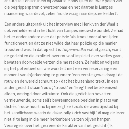
absurditeit en lichtheid bij zwaarte. Soms lijken de twee polen van
die begrippenparen onverzoenbaar en net daarom is Lampes
nuancering waardevol, zeker ‘nu de vraag naar diepzee keldert’.
Een andere uitspraak uit het interview met Henk van der Waal is
ook verhelderend in het licht van Lampes nieuwste bundel. Ze had
het er onder andere over dat poëzie ‘als troost voor al het lijden’
functioneert en dat ze niet wilde dat haar poëzie op die manier
troostend was. In dat opzicht is
Tulpenwodka
wat atypisch, want
de gedichten die expliciet over rouw of impliciet over verlies gaan,
bevatten doorvoelde verzen die me raakten. Ze hebben volgens
mij het potentieel om wie worstelt met een verlieservaring een
moment van (h)erkenning te gunnen: ‘een eerste gewei draagt de
rouw en de wereld schuurt zo / dat het buitenland trekt’. In een
ander gedicht staan ‘rouw’, ‘troost’ en ‘leeg’ heel betekenisvol
alleen, omringd door witruimte. Ook die gedichten bevatten
vernieuwende, soms zelfs bevreemdende beelden in plaats van
clichés: ‘rouw hoort nu bij me zegt ze / zoals de woestijnstad bij
het zandlichaam waarin de dakar-rally / zich vastbijt’. Al mag de lezer
niet al te lang in die meer herkenbare verzen blijven hangen.
Versregels over het gecreëerde karakter van het gedicht (‘ik