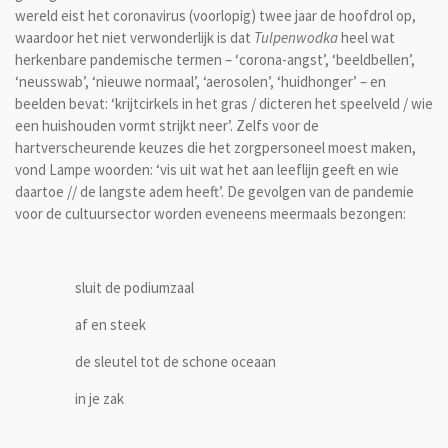
wereld eist het coronavirus (voorlopig) twee jaar de hoofdrol op,
waardoor het niet verwonderlijk is dat
Tulpenwodka
heel wat
herkenbare pandemische termen – ‘corona-angst’, ‘beeldbellen’,
‘neusswab’, ‘nieuwe normaal’, ‘aerosolen’, ‘huidhonger’ – en
beelden bevat: ‘krijtcirkels in het gras / dicteren het speelveld / wie
een huishouden vormt strijkt neer’. Zelfs voor de
hartverscheurende keuzes die het zorgpersoneel moest maken,
vond Lampe woorden: ‘vis uit wat het aan leeflijn geeft en wie
daartoe // de langste adem heeft’. De gevolgen van de pandemie
voor de cultuursector worden eveneens meermaals bezongen:
sluit de podiumzaal
af en steek
de sleutel tot de schone oceaan
in je zak