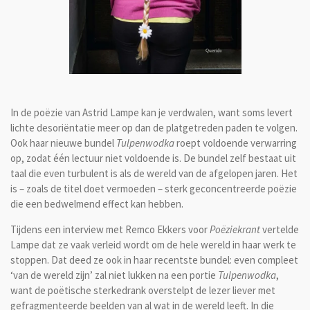
In de poëzie van Astrid Lampe kan je verdwalen, want soms levert
lichte desoriëntatie meer op dan de platgetreden paden te volgen.
Ook haar nieuwe bundel
Tulpenwodka
roept voldoende verwarring
op, zodat één lectuur niet voldoende is. De bundel zelf bestaat uit
taal die even turbulent is als de wereld van de afgelopen jaren. Het
is – zoals de titel doet vermoeden – sterk geconcentreerde poëzie
die een bedwelmend effect kan hebben.
Tijdens een interview met Remco Ekkers voor
Poëziekrant
vertelde
Lampe dat ze vaak verleid wordt om de hele wereld in haar werk te
stoppen. Dat deed ze ook in haar recentste bundel: even compleet
‘van de wereld zijn’ zal niet lukken na een portie
Tulpenwodka
,
want de poëtische sterkedrank overstelpt de lezer liever met
gefragmenteerde beelden van al wat in de wereld leeft. In die