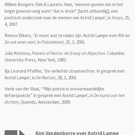
Willem Bongers-Dek & Laurens Ham, ‘mensen gooien dat in het
begin gewoon weg want “dat is ónzin” [lacht uitbundig]; een
poëtisch onderzoek naar de memen van Astrid Lampe’, in
Vooys
, 25,
4, 2007.
Remco Ekkers, ‘Er moet wat te raden zijn. Astrid Lampe over
Rib
en
De sok weer aan
’, in
Poëziekrant
, 25, 3, 2001.
Julia Kristeva,
Powers of Horror. An Essay on Abjection
. Columbia
University Press, New York, 1982.
Ilja Leonard Pfeiffer, ‘De verliefde straatvechter. In gesprek met
Astrid Lampe’, in
De Revisor
, 28, 3, 2001.
Henk van der Waal, ‘“Mijn poëzie is onvoorwaardelijke
liefdespoëzie.” In gesprek met Astrid Lampe’, in
De kunst van het
dichten
, Querido, Amsterdam, 2009.
Kim Vandenborre over Astrid Lampe