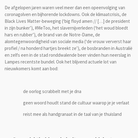
De afgelopen jaren waren veel meer dan een opeenvolging van
coronagolven en bijhorende lockdowns. Ook de klimaatcrisis, de
Black Lives Matter-beweging (‘big floyd amen // […] de president
in zijn bunker’), #MeToo, het slavernijverleden (‘het woud bloedt
hars en rubber’), de brand van de Notre-Dame, de
alomtegenwoordigheid van sociale media (‘de vrouw ververst haar
profiel / na honderd hartjes breekt ze’), de bosbranden in Australië
en zelfs een in de stad ronddwalende beer vinden hun neerslag in
Lampes recentste bundel. Ook het blijvend actuele lot van
nieuwkomers komt aan bod:
de oorlog scrabbelt met je dna
geen woord houdt stand de cultuur waarop je je verlaat
reist mee als handgranaat in de taal van je thuisland