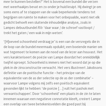
mee te kunnen bestellen?’ Het is bovenal een bundel die verzen
met weerhaakjes bevat en zo onder je huid kruipt. Hij dwingt je om
soms eens af te stappen van de vaak beperkende tendens tot
begrijpen om ruimte te maken voor het onbepaalde, want niet elk
gedicht behoeft een sluitende inhoudelijke analyse, zoals in
Lampes debuutbundel
Rib
: ‘daar waar / de schroef vastloopt /
trekt het gaten / een wak in mijn weten’.
‘[H]oeveel schoonheid verdraag je’ is een van de versregels die in
de loop van de bundel meermaals opduikt; een boeiende manier om
wat tegemoet te komen aan de nood van de lezer aan houvast. Het
vers karakteriseert de poëzie van Lampe doordat het onmiddellijk
twijfel oproept. Schoonheid is immers niet het woord dat je op die
plek in de zinsconstructie verwacht. Het vers illustreert Jakobsons
definitie van de poëtische functie – het principe van de
equivalentie van de as der selectie op de as der combinatie’ –
waarvoor Lampe volgens mij zelfs een poëtisch equivalent
gevonden lijkt te hebben: ‘de poëzie […] vult het pashok met
verwantschappen’. Door ‘schoonheid’ een plaats in de zin te laten
innemen waaraan een negatieve connotatie kleeft, creëert Lampe
een overlap van twee betekenisvelden die goed past bij