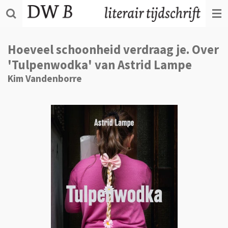
Ga
direct
naar
de
Hoeveel schoonheid verdraag je. Over
hoofdinhoud
'Tulpenwodka' van Astrid Lampe
Kim Vandenborre