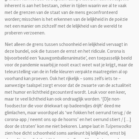
inherent is aan het bestaan, zeker in tijden waarin we al te vaak
met de grenzen van de staat van de mens geconfronteerd
worden; misschien is het erkennen van de lelijkheid in de poëzie
net een manier om zichzelf met de lelijkheid van de wereld te
proberen verzoenen.
Niet alleen de grens tussen schoonheid en lelijkheid vervaagt in
deze bundel, ook die tussen de ernst en het ridicule. Corona is
bijvoorbeeld een ‘kauwgomballenanimatie’, een toepasselijk beeld
voor de pandemie waarbij je nooit exact weet wat je krijgt, maar de
teleurstelling van de in felle kleuren verpakte maatregelen al op
voorhand kan proeven. Ook het rijkelijk – soms zelfs iets te –
aanwezige taalspel zorgt ervoor dat de zwaarte van de actualiteit
met humor en lichtheid gecounterd wordt. Leuk voor een keer,
maar te veel lichtheid kan ook ondraaglijk worden. ‘[D]e non-
foodsector die voor driekwart op badeendjes drijft’ deed me
glimlachen, maar woordspel als ‘we fokken het oerrund terug / de
corona-app / neemt ons op de hoorns’ en het oerrund stiert / […]
door de straten’ kon me niet bekoren. Lampe laat in
Tulpenwodka
zien hoe dicht schoonheid soms aanleunt bij lelijkheid, ernst bij