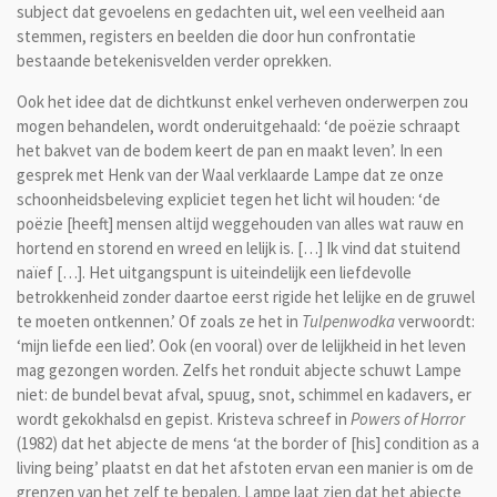
subject dat gevoelens en gedachten uit, wel een veelheid aan
stemmen, registers en beelden die door hun confrontatie
bestaande betekenisvelden verder oprekken.
Ook het idee dat de dichtkunst enkel verheven onderwerpen zou
mogen behandelen, wordt onderuitgehaald: ‘de poëzie schraapt
het bakvet van de bodem keert de pan en maakt leven’. In een
gesprek met Henk van der Waal verklaarde Lampe dat ze onze
schoonheidsbeleving expliciet tegen het licht wil houden: ‘de
poëzie [heeft] mensen altijd weggehouden van alles wat rauw en
hortend en storend en wreed en lelijk is. […] Ik vind dat stuitend
naïef […]. Het uitgangspunt is uiteindelijk een liefdevolle
betrokkenheid zonder daartoe eerst rigide het lelijke en de gruwel
te moeten ontkennen.’ Of zoals ze het in
Tulpenwodka
verwoordt:
‘mijn liefde een lied’. Ook (en vooral) over de lelijkheid in het leven
mag gezongen worden. Zelfs het ronduit abjecte schuwt Lampe
niet: de bundel bevat afval, spuug, snot, schimmel en kadavers, er
wordt gekokhalsd en gepist. Kristeva schreef in
Powers of Horror
(1982) dat het abjecte de mens ‘at the border of [his] condition as a
living being’ plaatst en dat het afstoten ervan een manier is om de
grenzen van het zelf te bepalen. Lampe laat zien dat het abjecte