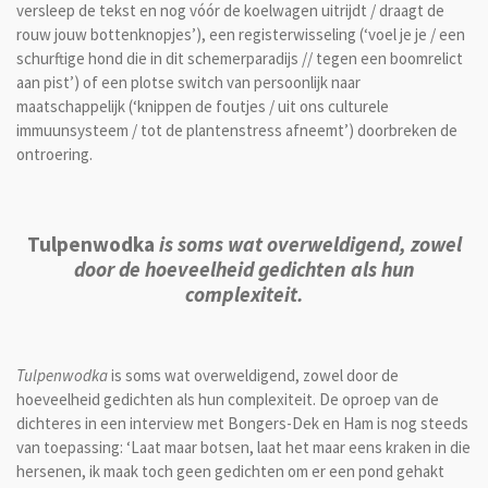
versleep de tekst en nog vóór de koelwagen uitrijdt / draagt de
rouw jouw bottenknopjes’), een registerwisseling (‘voel je je / een
schurftige hond die in dit schemerparadijs // tegen een boomrelict
aan pist’) of een plotse switch van persoonlijk naar
maatschappelijk (‘knippen de foutjes / uit ons culturele
immuunsysteem / tot de plantenstress afneemt’) doorbreken de
ontroering.
Tulpenwodka
is soms wat overweldigend, zowel
door de hoeveelheid gedichten als hun
complexiteit.
Tulpenwodka
is soms wat overweldigend, zowel door de
hoeveelheid gedichten als hun complexiteit. De oproep van de
dichteres in een interview met Bongers-Dek en Ham is nog steeds
van toepassing: ‘Laat maar botsen, laat het maar eens kraken in die
hersenen, ik maak toch geen gedichten om er een pond gehakt