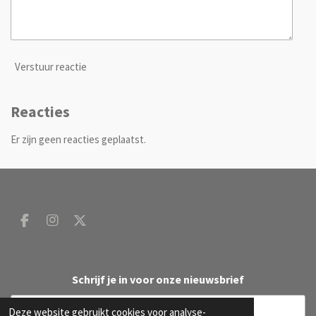
Verstuur reactie
Reacties
Er zijn geen reacties geplaatst.
F
I
X
a
n
c
s
e
t
b
a
Schrijf je in voor onze nieuwsbrief
o
g
o
r
Deze website gebruikt cookies voor analyse-
k
a