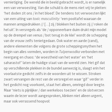
vernietiging. De wereld die in beeld gebracht wordt, is er namelijk
een van verwoesting. Van die schuld is de mens niet vrij te pleiten:
‘het doden zit ons / in het bloed’. De tendens tot verwoesten lijkt
van een uiting van
toxic masculinity
: ‘een pooltafel waaraan de
mannen armpjedrukken // […] zij / blokken het buiten zij // roken de
hel uit’. In versregels als ‘de / opponeerbare duim drukt mijn model
op de drempel van venus / bot terug in de klei’ wordt de schepping
van de vrouw zelfs tenietgedaan. Ook water en aarde (zand),
andere elementen die volgens de grote scheppingsmythen het
begin van alles vormden, worden in
Tulpenwodka
verbonden met
neergang en chaos: ‘de woestheid van het water’ en ‘het
saharastof’ laten de huidige staat van de wereld zien. Het gif dat
op verschillende plekken in de bundel aanwezig is, slaagt erin het
voorlaatste gedicht zelfs in de woorden uit te wissen. Stroken
zwart vervangen de rest van de versregel en waar ‘gif’ verder in
het gedicht nog voorkomt, staat het alleen, omringd door leegte.
Maar ‘niets is pijnlijker / dan werkeloos toezien’ en de slotverzen
waarin de lezer wordt aangesproken, klinken niet alleen urgent,
maar ook verrassend hoopvol: