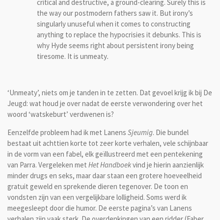
critical and destructive, a ground-clearing. Surely this is
the way our postmodern fathers saw it. But irony’s
singularly unuseful when it comes to constructing
anything to replace the hypocrisies it debunks. This is
why Hyde seems right about persistent irony being
tiresome. It is unmeaty
.
‘Unmeaty’, niets om je tanden in te zetten. Dat gevoel krijg ik bij De
Jeugd: wat houd je over nadat de eerste verwondering over het
woord ‘watskeburt’ verdwenen is?
Eenzelfde probleem had ik met Lanens
Sjeumig
. Die bundel
bestaat uit achttien korte tot zeer korte verhalen, vele schijnbaar
in de vorm van een fabel, elk geïllustreerd met een pentekening
van Parra. Vergeleken met
Het Handboek
vind je hierin aanzienlijk
minder drugs en seks, maar daar staan een grotere hoeveelheid
gratuit geweld en sprekende dieren tegenover. De toon en
vondsten zijn van een vergelijkbare lolligheid. Soms werd ik
meegesleept door die humor. De eerste pagina’s van Lanens
verhalen zijn vaak sterk. De overdenkingen van een ridder (Faber