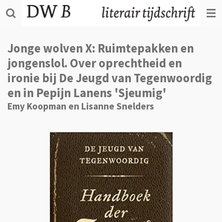
Ga
direct
naar
de
Jonge wolven X: Ruimtepakken en
hoofdinhoud
jongenslol. Over oprechtheid en
ironie bij De Jeugd van Tegenwoordig
en in Pepijn Lanens 'Sjeumig'
Emy Koopman en Lisanne Snelders