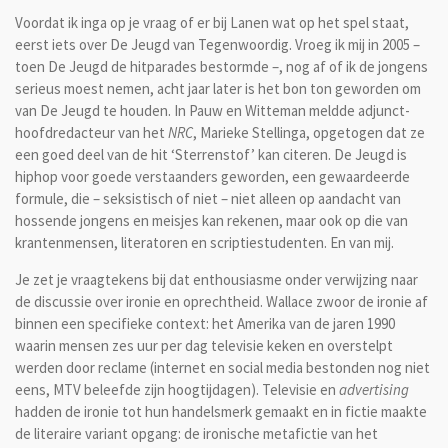
Voordat ik inga op je vraag of er bij Lanen wat op het spel staat,
eerst iets over De Jeugd van Tegenwoordig. Vroeg ik mij in 2005 –
toen De Jeugd de hitparades bestormde –, nog af of ik de jongens
serieus moest nemen, acht jaar later is het bon ton geworden om
van De Jeugd te houden. In Pauw en Witteman meldde adjunct-
hoofdredacteur van het
NRC
, Marieke Stellinga, opgetogen dat ze
een goed deel van de hit ‘Sterrenstof’ kan citeren. De Jeugd is
hiphop voor goede verstaanders geworden, een gewaardeerde
formule, die – seksistisch of niet – niet alleen op aandacht van
hossende jongens en meisjes kan rekenen, maar ook op die van
krantenmensen, literatoren en scriptiestudenten. En van mij.
Je zet je vraagtekens bij dat enthousiasme onder verwijzing naar
de discussie over ironie en oprechtheid. Wallace zwoor de ironie af
binnen een specifieke context: het Amerika van de jaren 1990
waarin mensen zes uur per dag televisie keken en overstelpt
werden door reclame (internet en social media bestonden nog niet
eens, MTV beleefde zijn hoogtijdagen). Televisie en
advertising
hadden de ironie tot hun handelsmerk gemaakt en in fictie maakte
de literaire variant opgang: de ironische metafictie van het