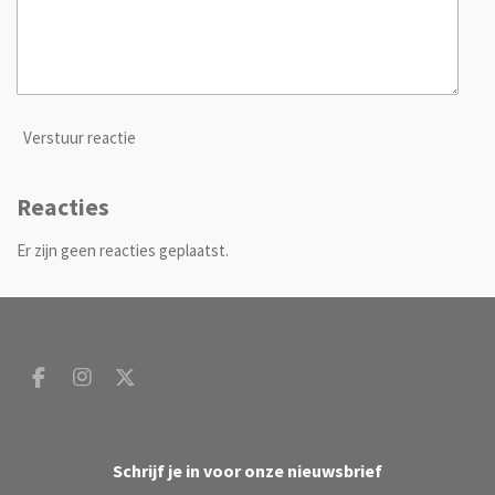
Verstuur reactie
Reacties
Er zijn geen reacties geplaatst.
F
I
X
a
n
c
s
e
t
b
a
Schrijf je in voor onze nieuwsbrief
o
g