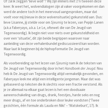
Of zal ik zeggen ‘lieve wolf’? Wij zijn immers met z’n tweeën deze
keer. Ik weet het, wolvendialogen zijn al vaker voorgekomen en dan
werd de andere toch in het meervoud aangesproken, maar dat
voelt voor mij (nieuw in deze wolvensituatie) gekunsteld aan. Dus:
lieve Lisanne, jij stelde voor om
Sjeumig
te lezen, van Pepijn Lanen
(a.k.a Faberyayo, a.k.a. Le Le, oftewel: die van De Jeugd van
Tegenwoordig). Ik begin niet voor niets over gekunsteldheid en
over een ‘situatie’, dit zijn beide begrippen waarover naar
aanleiding van deze verhalenbundel gediscussieerd kan worden.
Maar laat ik beginnen bij de hiphopformatie De Jeugd van
Tegenwoordig.
Als voorbereiding op het lezen van
Sjeumig
nam ik de teksten van
De Jeugd van Tegenwoordig door in het
Handboek der Jeugd
. Nou
heb ik De Jeugd van Tegenwoordig altijd vermakelijk gevonden, en
Faberyayo leek me altijd een intelligente jongeman. Maar dat was
gebaseerd op teksten die ik slechts voor een fractie verstond. Als
je ze allemaal na elkaar gaat lezen is het een doodsaaie
aaneenschakeling van drugs, drank, feestjes, harde seks en nog
meer drugs, af en toe onderbroken door leuke vondsten (‘Twee
gezichten, één formule als Lauda en Niki’ – ‘Watskeburt’, 17). Ik