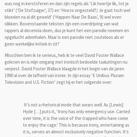
was nog in kerstsferen en dan zijn regels als ‘Lik hoertje lik, tot je
stikt’ (‘De Stofzuiger’, 37) en ‘Hoezo ongesteld?/ Je gaat toch wel
bloeden na al dit geweld’ (‘Happen Naar De Baas’, 9) wel even
slikken. Bovenstaande teksten zijn een overdrijving van wat
rappers al decennia doen, dus je kunt het een parodie noemen en
opgelucht ademhalen. Maar is een parodie niet zouteloos als er
geen werkelijke kritiek in zit?
Misschien ben ik te serieus, heb ik te veel David Foster Wallace
gelezen en is mijn omgang met ironisch bedoelde taaluitingen nu
verpest. David Foster Wallace klaagde in het begin van de jaren
1990 al over de lafheid van ironie. In zijn essay ‘E Unibus Pluram:
Television and U.S. Fiction’ zegt hij er het volgende over:
It’s not a rhetorical mode that wears well. As [Lewis]
Hyde […] puts it, ‘Irony has only emergency use. Carried
over time, it is the voice of the trapped who have come
to enjoy the cage.’ This is because irony, entertaining as
it is, serves an almost exclusively negative function. It’s