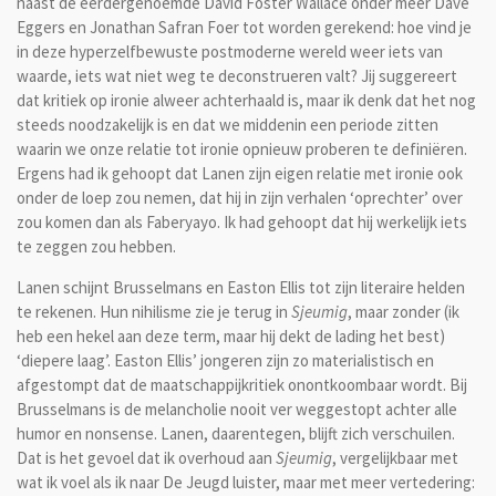
naast de eerdergenoemde David Foster Wallace onder meer Dave
Eggers en Jonathan Safran Foer tot worden gerekend: hoe vind je
in deze hyperzelfbewuste postmoderne wereld weer iets van
waarde, iets wat niet weg te deconstrueren valt? Jij suggereert
dat kritiek op ironie alweer achterhaald is, maar ik denk dat het nog
steeds noodzakelijk is en dat we middenin een periode zitten
waarin we onze relatie tot ironie opnieuw proberen te definiëren.
Ergens had ik gehoopt dat Lanen zijn eigen relatie met ironie ook
onder de loep zou nemen, dat hij in zijn verhalen ‘oprechter’ over
zou komen dan als Faberyayo. Ik had gehoopt dat hij werkelijk iets
te zeggen zou hebben.
Lanen schijnt Brusselmans en Easton Ellis tot zijn literaire helden
te rekenen. Hun nihilisme zie je terug in
Sjeumig
, maar zonder (ik
heb een hekel aan deze term, maar hij dekt de lading het best)
‘diepere laag’. Easton Ellis’ jongeren zijn zo materialistisch en
afgestompt dat de maatschappijkritiek onontkoombaar wordt. Bij
Brusselmans is de melancholie nooit ver weggestopt achter alle
humor en nonsense. Lanen, daarentegen, blijft zich verschuilen.
Dat is het gevoel dat ik overhoud aan
Sjeumig
, vergelijkbaar met
wat ik voel als ik naar De Jeugd luister, maar met meer vertedering: