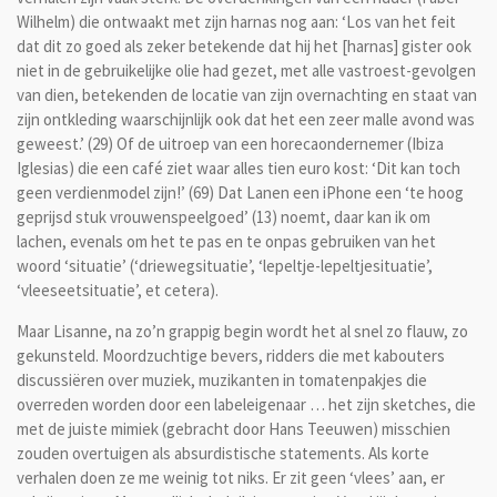
Wilhelm) die ontwaakt met zijn harnas nog aan: ‘Los van het feit
dat dit zo goed als zeker betekende dat hij het [harnas] gister ook
niet in de gebruikelijke olie had gezet, met alle vastroest-gevolgen
van dien, betekenden de locatie van zijn overnachting en staat van
zijn ontkleding waarschijnlijk ook dat het een zeer malle avond was
geweest.’ (29) Of de uitroep van een horecaondernemer (Ibiza
Iglesias) die een café ziet waar alles tien euro kost: ‘Dit kan toch
geen verdienmodel zijn!’ (69) Dat Lanen een iPhone een ‘te hoog
geprijsd stuk vrouwenspeelgoed’ (13) noemt, daar kan ik om
lachen, evenals om het te pas en te onpas gebruiken van het
woord ‘situatie’ (‘driewegsituatie’, ‘lepeltje-lepeltjesituatie’,
‘vleeseetsituatie’, et cetera).
Maar Lisanne, na zo’n grappig begin wordt het al snel zo flauw, zo
gekunsteld. Moordzuchtige bevers, ridders die met kabouters
discussiëren over muziek, muzikanten in tomatenpakjes die
overreden worden door een labeleigenaar … het zijn sketches, die
met de juiste mimiek (gebracht door Hans Teeuwen) misschien
zouden overtuigen als absurdistische statements. Als korte
verhalen doen ze me weinig tot niks. Er zit geen ‘vlees’ aan, er