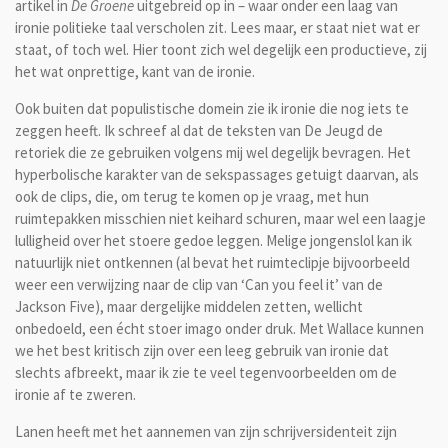
artikel in
De Groene
uitgebreid op in – waar onder een laag van
ironie politieke taal verscholen zit. Lees maar, er staat niet wat er
staat, of toch wel. Hier toont zich wel degelijk een productieve, zij
het wat onprettige, kant van de ironie.
Ook buiten dat populistische domein zie ik ironie die nog iets te
zeggen heeft. Ik schreef al dat de teksten van De Jeugd de
retoriek die ze gebruiken volgens mij wel degelijk bevragen. Het
hyperbolische karakter van de sekspassages getuigt daarvan, als
ook de clips, die, om terug te komen op je vraag, met hun
ruimtepakken misschien niet keihard schuren, maar wel een laagje
lulligheid over het stoere gedoe leggen. Melige jongenslol kan ik
natuurlijk niet ontkennen (al bevat het ruimteclipje bijvoorbeeld
weer een verwijzing naar de clip van ‘Can you feel it’ van de
Jackson Five), maar dergelijke middelen zetten, wellicht
onbedoeld, een écht stoer imago onder druk. Met Wallace kunnen
we het best kritisch zijn over een leeg gebruik van ironie dat
slechts afbreekt, maar ik zie te veel tegenvoorbeelden om de
ironie af te zweren.
Lanen heeft met het aannemen van zijn schrijversidenteit zijn