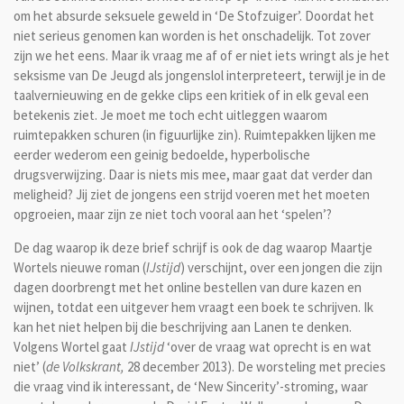
om het absurde seksuele geweld in ‘De Stofzuiger’. Doordat het
niet serieus genomen kan worden is het onschadelijk. Tot zover
zijn we het eens. Maar ik vraag me af of er niet iets wringt als je het
seksisme van De Jeugd als jongenslol interpreteert, terwijl je in de
taalvernieuwing en de gekke clips een kritiek of in elk geval een
betekenis ziet. Je moet me toch echt uitleggen waarom
ruimtepakken schuren (in figuurlijke zin). Ruimtepakken lijken me
eerder wederom een geinig bedoelde, hyperbolische
drugsverwijzing. Daar is niets mis mee, maar gaat dat verder dan
meligheid? Jij ziet de jongens een strijd voeren met het moeten
opgroeien, maar zijn ze niet toch vooral aan het ‘spelen’?
De dag waarop ik deze brief schrijf is ook de dag waarop Maartje
Wortels nieuwe roman (
IJstijd
) verschijnt, over een jongen die zijn
dagen doorbrengt met het online bestellen van dure kazen en
wijnen, totdat een uitgever hem vraagt een boek te schrijven. Ik
kan het niet helpen bij die beschrijving aan Lanen te denken.
Volgens Wortel gaat
IJstijd
‘over de vraag wat oprecht is en wat
niet’ (
de Volkskrant,
28 december 2013). De worsteling met precies
die vraag vind ik interessant, de ‘New Sincerity’-stroming, waar