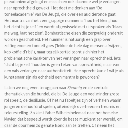
pseudoniem afgelegd en misschien ook daarmee wel je verlangen
naar oprechtheid gewekt. Het doet me denken aan ‘De
toneelacademie’ van De Jeugd, die over een auditieronde gaat.
Het mantra van het zeer grappige nummer is ‘hou het klein, hou
het dicht bij jezelf’ en wordt afgewisseld met uitspraken als ‘blaas
me weg, laat het zien’. Bombastische eisen die zorgvuldig onderuit
worden geschoffeld. Het nummer is natuurlijk een grap over
zelfingenomen toneeltypes (‘lekker de hele dag mensen afwijzen,
kop koffie d’r bij’), maar tegelijktertijd toont zich hier het
problematische karakter van het verlangen naar oprechtheid. Iets
‘dicht bij jezelf’ houden is geen teken van oprechtheid, maar van
een vals verlangen naar authenticiteit. Hoe oprecht kun of wil je als
kunstenaar zijn als echtheid een mantra is geworden?
Laten we nog even teruggaan naar
Sjeumig
en de centrale
thematiek van die bundel, die bij De Jeugd een veel minder grote
rol speelt, de desillusie. Of het nu fabeltjes zijn of verhalen waarin
jongeren de hoofdrol spelen, uiteindelijk overheersen treurnis en
teleurstelling. Zo klimt Faber Wilhelm helemaal naar het hemelse
klavier, dat bespeeld wordt door de beste muzikant ter wereld, om
daar de door hem zo gehate Bono aan te treffen. Of neem het