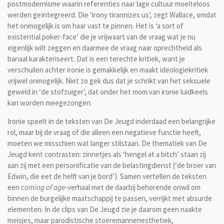
postmodernisme waarin referenties naar lage cultuur moeiteloos
werden geïntegreerd. Die ‘irony tirannizes us’, zegt Wallace, omdat
het onmogelijk is om haar vast te pinnen. Het is ‘a sort of
existential poker-face’ die je vrijwaart van de vraag wat je nu
eigenlijk wilt zeggen en daarmee de vraag naar oprechtheid als
banaal karakteriseert. Dat is een terechte kritiek, want je
verschuilen achter ironie is gemakkelijk en maakt ideologiekritiek
vrijwel onmogelijk. Niet zo gek dus dat je schrikt van het seksuele
geweld in ‘de stofzuiger’, dat onder het mom van ironie luidkeels
kan worden meegezongen.
Ironie speelt in de teksten van De Jeugd inderdaad een belangrijke
rol, maar bij de vraag of die alleen een negatieve functie heeft,
moeten we misschien wat langer stilstaan. De thematiek van De
Jeugd kent contrasten: zinnetjes als ‘hengel at a bitch’ staan zij
aan zij met een personificatie van de belastingdienst (‘de broer van
Edwin, die eet de helft van je bord’). Samen vertellen de teksten
een
coming of age
-verhaal met de daarbij behorende onwil om
binnen de burgelijke maatschappij te passen, verrijkt met absurde
elementen. In de clips van De Jeugd zie je daarom geen naakte
meisjes, maar parodistische stoeremannenesthetiek,