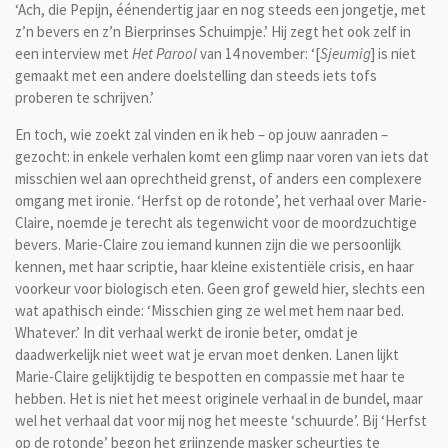
‘Ach, die Pepijn, éénendertig jaar en nog steeds een jongetje, met
z’n bevers en z’n Bierprinses Schuimpje.’ Hij zegt het ook zelf in
een interview met
Het Parool
van 14 november: ‘[
Sjeumig
] is niet
gemaakt met een andere doelstelling dan steeds iets tofs
proberen te schrijven.’
En toch, wie zoekt zal vinden en ik heb – op jouw aanraden –
gezocht: in enkele verhalen komt een glimp naar voren van iets dat
misschien wel aan oprechtheid grenst, of anders een complexere
omgang met ironie. ‘Herfst op de rotonde’, het verhaal over Marie-
Claire, noemde je terecht als tegenwicht voor de moordzuchtige
bevers. Marie-Claire zou iemand kunnen zijn die we persoonlijk
kennen, met haar scriptie, haar kleine existentiële crisis, en haar
voorkeur voor biologisch eten. Geen grof geweld hier, slechts een
wat apathisch einde: ‘Misschien ging ze wel met hem naar bed.
Whatever.’ In dit verhaal werkt de ironie beter, omdat je
daadwerkelijk niet weet wat je ervan moet denken. Lanen lijkt
Marie-Claire gelijktijdig te bespotten en compassie met haar te
hebben. Het is niet het meest originele verhaal in de bundel, maar
wel het verhaal dat voor mij nog het meeste ‘schuurde’. Bij ‘Herfst
op de rotonde’ begon het grijnzende masker scheurtjes te