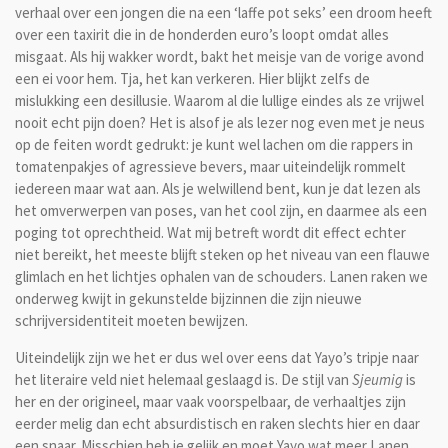
verhaal over een jongen die na een ‘laffe pot seks’ een droom heeft
over een taxirit die in de honderden euro’s loopt omdat alles
misgaat. Als hij wakker wordt, bakt het meisje van de vorige avond
een ei voor hem. Tja, het kan verkeren. Hier blijkt zelfs de
mislukking een desillusie. Waarom al die lullige eindes als ze vrijwel
nooit echt pijn doen? Het is alsof je als lezer nog even met je neus
op de feiten wordt gedrukt: je kunt wel lachen om die rappers in
tomatenpakjes of agressieve bevers, maar uiteindelijk rommelt
iedereen maar wat aan. Als je welwillend bent, kun je dat lezen als
het omverwerpen van poses, van het cool zijn, en daarmee als een
poging tot oprechtheid. Wat mij betreft wordt dit effect echter
niet bereikt, het meeste blijft steken op het niveau van een flauwe
glimlach en het lichtjes ophalen van de schouders. Lanen raken we
onderweg kwijt in gekunstelde bijzinnen die zijn nieuwe
schrijversidentiteit moeten bewijzen.
Uiteindelijk zijn we het er dus wel over eens dat Yayo’s tripje naar
het literaire veld niet helemaal geslaagd is. De stijl van
Sjeumig
is
her en der origineel, maar vaak voorspelbaar, de verhaaltjes zijn
eerder melig dan echt absurdistisch en raken slechts hier en daar
een snaar. Misschien heb je gelijk en moet Yayo wat meer Lanen