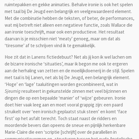
ruimtepakken en gekke animaties. Behalve ironie is ook het spelen
met taal bij De Jeugd een belangrijk en veelgewaardeerd element.
Met die combinatie hebben de teksten, of beter, de performances,
wat mij betreft niet alleen een negatieve functie, zoals Wallace die
aan ironie toeschrijft, maar ook een productieve. Het resultaat
daarvan is je misschien niet ‘meaty’ genoeg, maar om dat als
‘tiresome’ af te schrijven vind ik te gemakkelijk.
Hoe zit dat in Lanens fictiedebuut? Net als jij kon ik wel lachen om
de bizarre ironische ‘situaties’, maar ik begon me ook te ergeren
aan de herhaling van zetten en de moeilijkdoenerij in de stijl. Spelen
met taal is bij Lanen, net als bij De Jeugd, een belangrijk element.
‘Hoge’ en ‘lage’ taaluitingen worden gecombineerd, wat in
Sjeumig
resulteert in gekunstelde zinnen met veel bijzinnen en
dingen die op een bepaalde ‘manier’ of ‘wijze’ gebeuren. Ironie
doet hier vaak leeg aan en moet vooral grappig zijn: een paard
struikelt over ‘een ironisch geplaatst stuk steen’ en komt ‘face
first’ op het asfalt terecht. Toch staat naast de ridders en
moordende bevers dan opeens de sneue en pijnlijk herkenbare
Marie-Claire die een ‘scriptie [schrijft] over de parallellen in
communicatievormen en -structuren tussen het oude Anatolische