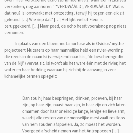
verzonken, nog aanhoren: ‘ “VERDWÁÁLD!, VERDWÁÁLD!” Wat is
dat nou? Isi ontwaakt met ontzetting, terwijl hij tegen een eik zit
geleund. […] Wie riep dat? […] Het lijkt wel of Fleur is
teruggekeerd. […] Maar goed, de echo heeft vooralsnog nog niets
vernomen.’
In plaats van een bloem-metamorfose als in Ovidius’ mythe
projecteert Mutsaers op haar mannelijke held een rivier-wording
die reeds in de naam Isi (verwijzend naar Isis, ‘de beschermgodin
van de Nijl’) vervat zit. Isi
wordt
als het ware één met de rivier, het
water en haar bedding waaraan hij zich bij de aanvang in zeer
lichamelijke termen spiegelt:
Dan zou hij haar bespringen, drinken, proeven, bij haar
zijn, op haar zijn, naast haar zijn, in haar zijn en zich laten
omarmen door haar oneindige lange, lenige en lieve arm,
waarbij alle resten van de menselijke mestvaalt restloos
van hem zouden afspoelen. Ja, zo moest het worden.
Voorgoed afscheid nemen van het Antropoceen […].