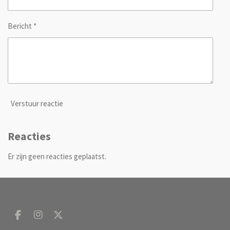
Bericht *
Verstuur reactie
Reacties
Er zijn geen reacties geplaatst.
F
I
X
a
n