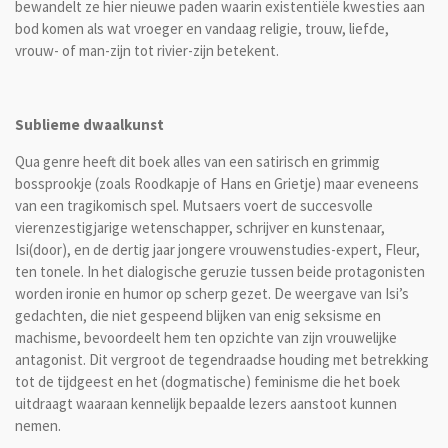
bewandelt ze hier nieuwe paden waarin existentiële kwesties aan
bod komen als wat vroeger en vandaag religie, trouw, liefde,
vrouw- of man-zijn tot rivier-zijn betekent.
Sublieme dwaalkunst
Qua genre heeft dit boek alles van een satirisch en grimmig
bossprookje (zoals Roodkapje of Hans en Grietje) maar eveneens
van een tragikomisch spel. Mutsaers voert de succesvolle
vierenzestigjarige wetenschapper, schrijver en kunstenaar,
Isi(door), en de dertig jaar jongere vrouwenstudies-expert, Fleur,
ten tonele. In het dialogische geruzie tussen beide protagonisten
worden ironie en humor op scherp gezet. De weergave van Isi’s
gedachten, die niet gespeend blijken van enig seksisme en
machisme, bevoordeelt hem ten opzichte van zijn vrouwelijke
antagonist. Dit vergroot de tegendraadse houding met betrekking
tot de tijdgeest en het (dogmatische) feminisme die het boek
uitdraagt waaraan kennelijk bepaalde lezers aanstoot kunnen
nemen.