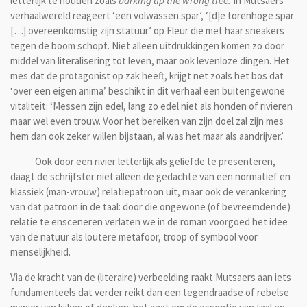
letterlijk te houden zoals
barking up the wrong tree.
In Mutsaers’
verhaalwereld reageert ‘een volwassen spar’, ‘[d]e torenhoge spar
[…] overeenkomstig zijn statuur’ op Fleur die met haar sneakers
tegen de boom schopt. Niet alleen uitdrukkingen komen zo door
middel van literalisering tot leven, maar ook levenloze dingen. Het
mes dat de protagonist op zak heeft, krijgt net zoals het bos dat
‘over een eigen anima’ beschikt in dit verhaal een buitengewone
vitaliteit: ‘Messen zijn edel, lang zo edel niet als honden of rivieren
maar wel even trouw. Voor het bereiken van zijn doel zal zijn mes
hem dan ook zeker willen bijstaan, al was het maar als aandrijver.’
Ook door een rivier letterlijk als geliefde te presenteren,
daagt de schrijfster niet alleen de gedachte van een normatief en
klassiek (man-vrouw) relatiepatroon uit, maar ook de verankering
van dat patroon in de taal: door die ongewone (of bevreemdende)
relatie te ensceneren verlaten we in de roman voorgoed het idee
van de natuur als loutere metafoor, troop of symbool voor
menselijkheid.
Via de kracht van de (literaire) verbeelding raakt Mutsaers aan iets
fundamenteels dat verder reikt dan een tegendraadse of rebelse