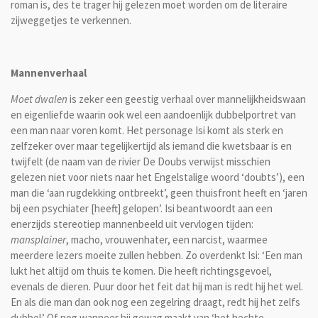
roman is, des te trager hij gelezen moet worden om de literaire
zijweggetjes te verkennen.
Mannenverhaal
Moet dwalen
is zeker een geestig verhaal over mannelijkheidswaan
en eigenliefde waarin ook wel een aandoenlijk dubbelportret van
een man naar voren komt. Het personage Isi komt als sterk en
zelfzeker over maar tegelijkertijd als iemand die kwetsbaar is en
twijfelt (de naam van de rivier De Doubs verwijst misschien
gelezen niet voor niets naar het Engelstalige woord ‘doubts’), een
man die ‘aan rugdekking ontbreekt’, geen thuisfront heeft en ‘jaren
bij een psychiater [heeft] gelopen’. Isi beantwoordt aan een
enerzijds stereotiep mannenbeeld uit vervlogen tijden:
mansplainer
, macho, vrouwenhater, een narcist, waarmee
meerdere lezers moeite zullen hebben. Zo overdenkt Isi: ‘Een man
lukt het altijd om thuis te komen. Die heeft richtingsgevoel,
evenals de dieren. Puur door het feit dat hij man is redt hij het wel.
En als die man dan ook nog een zegelring draagt, redt hij het zelfs
dubbel.’ Of nog wanneer hij gewag maakt van ‘het hechte