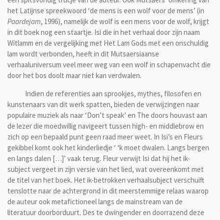
het Latijnse spreekwoord ‘de mens is een wolf voor de mens’ (in
Paardejam
, 1996), namelijk de wolf is een mens voor de wolf, krijgt
in dit boek nog een staartje. Isi die in het verhaal door zijn naam
Witlamm en de vergelijking met Het Lam Gods met een onschuldig
lam wordt verbonden, heeft in dit Mutsaersiaanse
verhaaluniversum veel meer weg van een wolf in schapenvacht die
door het bos doolt maar niet kan verdwalen.
Indien de referenties aan sprookjes, mythes, filosofen en
kunstenaars van dit werk spatten, bieden de verwijzingen naar
populaire muziek als naar ‘Don’t speak’ en The doors houvast aan
de lezer die moedwillig navigeert tussen high- en middlebrow en
zich op een bepaald punt geen raad meer weet. In Isi’s en Fleurs
gekibbel komt ook het kinderliedje ‘ ‘k moet dwalen. Langs bergen
en langs dalen […]’ vaak terug. Fleur verwijt Isi dat hij het ik-
subject vergeet in zijn versie van het lied, wat overeenkomt met
de titel van het boek. Het ik-betrokken verhaalsubject verschuift
tenslotte naar de achtergrond in dit meerstemmige relaas waarop
de auteur ook metafictioneel langs de mainstream van de
literatuur doorborduurt. Des te dwingender en doorrazend deze