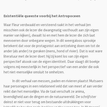
Existentiële queeste voorbij het Antropoceen
Waar Fleur verdwaald en versteend raakt in het verhaal (en
misschien ook de lezer die dwangmatig vasthoudt aan zijn eigen
manier van kijken), dwaalt Isi en met hem de lezer die zich laat
meevoeren door onbegane wegen. In dit weergaloos sprookje
betekent dat voor de protagonist aan ontzelving doen om tot de
ander (als ander) te geraken (mens, hond of rivier). Dat is wat ware
literatuur met de lezer doet: hij/zij komt los van zijn eigen
perspectief alsook van de eigen identiteit. Daar slaagt dit boekje
volgens mij meesterlijk in: het perspectief van een ander die ook
het niet-menselijke omsluit te omhelzen.
In dit verhaal van messen, paden en rivieren plaatst Mutsaers
haar personages in een relationeel veld dat van meet af aan verder
reikt dan het menselijke. Via de taal verschaft ze anima,
levendigheid aan de dingen en de natuurwereld. De schrijfster
deinst er niet voor terug om bestaande uitdrukkingen voor