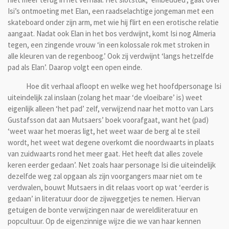
Isi’s ontmoeting met Elan, een raadselachtige jongeman met een
skateboard onder zijn arm, met wie hij flirt en een erotische relatie
aangaat. Nadat ook Elan in het bos verdwijnt, komt Isi nog Almeria
tegen, een zingende vrouw ‘in een kolossale rok met stroken in
alle kleuren van de regenboog.’ Ook zij verdwijnt ‘langs hetzelfde
pad als Elan’. Daarop volgt een open einde.
Hoe dit verhaal afloopt en welke weg het hoofdpersonage Isi
uiteindelijk zal inslaan (zolang het maar ‘de vloeibare’ is) weet
eigenlijk alleen ‘het pad’ zelf, verwijzend naar het motto van Lars
Gustafsson dat aan Mutsaers’ boek voorafgaat, want het (pad)
‘weet waar het moeras ligt, het weet waar de berg al te steil
wordt, het weet wat degene overkomt die noordwaarts in plaats
van zuidwaarts rond het meer gaat. Het heeft dat alles zovele
keren eerder gedaan’. Net zoals haar personage Isi die uiteindelijk
dezelfde weg zal opgaan als zijn voorgangers maar niet om te
verdwalen, bouwt Mutsaers in dit relaas voort op wat ‘eerder is
gedaan’ in literatuur door de zijweggetjes te nemen. Hiervan
getuigen de bonte verwijzingen naar de wereldliteratuur en
popcultuur. Op de eigenzinnige wijze die we van haar kennen