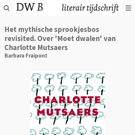
Ga
direct
naar
de
Het mythische sprookjesbos
hoofdinhoud
revisited. Over 'Moet dwalen' van
Charlotte Mutsaers
Barbara Fraipont