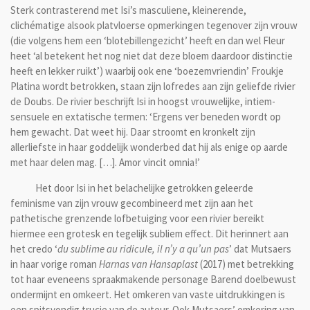
Sterk contrasterend met Isi’s masculiene, kleinerende,
clichématige alsook platvloerse opmerkingen tegenover zijn vrouw
(die volgens hem een ‘blotebillengezicht’ heeft en dan wel Fleur
heet ‘al betekent het nog niet dat deze bloem daardoor distinctie
heeft en lekker ruikt’) waarbij ook ene ‘boezemvriendin’ Froukje
Platina wordt betrokken, staan zijn lofredes aan zijn geliefde rivier
de Doubs. De rivier beschrijft Isi in hoogst vrouwelijke, intiem-
sensuele en extatische termen: ‘Ergens ver beneden wordt op
hem gewacht. Dat weet hij. Daar stroomt en kronkelt zijn
allerliefste in haar goddelijk wonderbed dat hij als enige op aarde
met haar delen mag. […]. Amor vincit omnia!’
Het door Isi in het belachelijke getrokken geleerde
feminisme van zijn vrouw gecombineerd met zijn aan het
pathetische grenzende lofbetuiging voor een rivier bereikt
hiermee een grotesk en tegelijk subliem effect. Dit herinnert aan
het credo ‘
du sublime au ridicule, il n’y a qu’un pas
’ dat Mutsaers
in haar vorige roman
Harnas van Hansaplast
(2017) met betrekking
tot haar eveneens spraakmakende personage Barend doelbewust
ondermijnt en omkeert. Het omkeren van vaste uitdrukkingen is
een spitsvondig trucje van de auteur. Ook Mutsaers’ omkering van