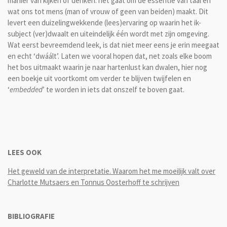
manier van kijken of denken: het gaat om de essentie van taal en
wat ons tot mens (man of vrouw of geen van beiden) maakt. Dit
levert een duizelingwekkende (lees)ervaring op waarin het ik-
subject (ver)dwaalt en uiteindelijk één wordt met zijn omgeving.
Wat eerst bevreemdend leek, is dat niet meer eens je erin meegaat
en echt ‘dwáált’. Laten we vooral hopen dat, net zoals elke boom
het bos uitmaakt waarin je naar hartenlust kan dwalen, hier nog
een boekje uit voortkomt om verder te blijven twijfelen en
‘
embedded
’ te worden in iets dat onszelf te boven gaat.
LEES OOK
Het geweld van de interpretatie. Waarom het me moeilijk valt over
Charlotte Mutsaers en Tonnus Oosterhoff te schrijven
BIBLIOGRAFIE