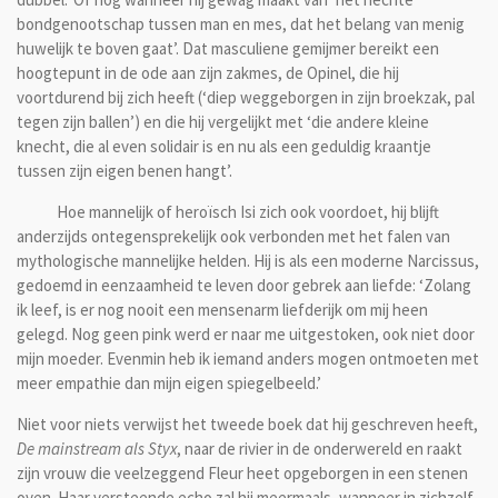
bondgenootschap tussen man en mes, dat het belang van menig
huwelijk te boven gaat’. Dat masculiene gemijmer bereikt een
hoogtepunt in de ode aan zijn zakmes, de Opinel, die hij
voortdurend bij zich heeft (‘diep weggeborgen in zijn broekzak, pal
tegen zijn ballen’) en die hij vergelijkt met ‘die andere kleine
knecht, die al even solidair is en nu als een geduldig kraantje
tussen zijn eigen benen hangt’.
Hoe mannelijk of heroïsch Isi zich ook voordoet, hij blijft
anderzijds ontegensprekelijk ook verbonden met het falen van
mythologische mannelijke helden. Hij is als een moderne Narcissus,
gedoemd in eenzaamheid te leven door gebrek aan liefde: ‘Zolang
ik leef, is er nog nooit een mensenarm liefderijk om mij heen
gelegd. Nog geen pink werd er naar me uitgestoken, ook niet door
mijn moeder. Evenmin heb ik iemand anders mogen ontmoeten met
meer empathie dan mijn eigen spiegelbeeld.’
Niet voor niets verwijst het tweede boek dat hij geschreven heeft,
De mainstream als Styx
, naar de rivier in de onderwereld en raakt
zijn vrouw die veelzeggend Fleur heet opgeborgen in een stenen
oven. Haar versteende echo zal hij meermaals, wanneer in zichzelf